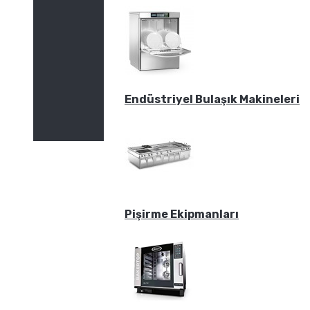
Endüstriyel Bulaşık Makineleri
Pişirme Ekipmanları