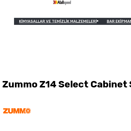
KIMYASALLAR VE TEMIZLIK MALZEMELERI
BAR EKIPMA
Zummo Z14 Select Cabinet 