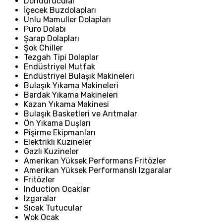
Dondurucular
İçecek Buzdolapları
Unlu Mamuller Dolapları
Puro Dolabı
Şarap Dolapları
Şok Chiller
Tezgah Tipi Dolaplar
Endüstriyel Mutfak
Endüstriyel Bulaşık Makineleri
Bulaşık Yıkama Makineleri
Bardak Yıkama Makineleri
Kazan Yıkama Makinesi
Bulaşık Basketleri ve Arıtmalar
Ön Yıkama Duşları
Pişirme Ekipmanları
Elektrikli Kuzineler
Gazlı Kuzineler
Amerikan Yüksek Performans Fritözler
Amerikan Yüksek Performanslı Izgaralar
Fritözler
Induction Ocaklar
Izgaralar
Sıcak Tutucular
Wok Ocak