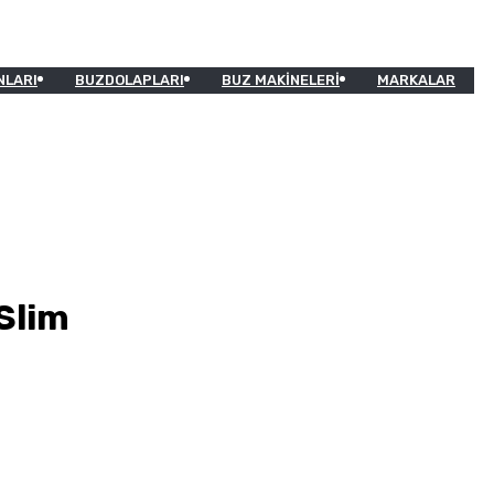
NLARI
BUZDOLAPLARI
BUZ MAKINELERI
MARKALAR
Slim