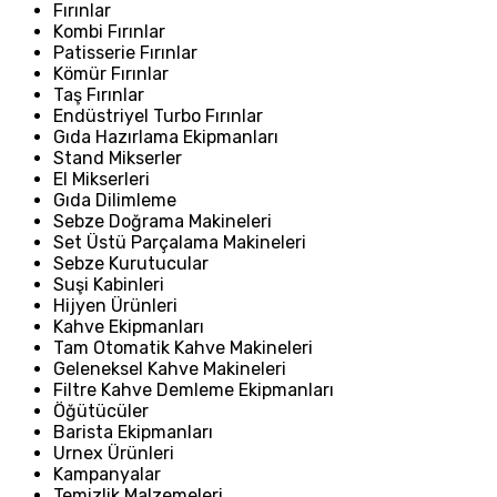
Fırınlar
Kombi Fırınlar
Patisserie Fırınlar
Kömür Fırınlar
Taş Fırınlar
Endüstriyel Turbo Fırınlar
Gıda Hazırlama Ekipmanları
Stand Mikserler
El Mikserleri
Gıda Dilimleme
Sebze Doğrama Makineleri
Set Üstü Parçalama Makineleri
Sebze Kurutucular
Suşi Kabinleri
Hijyen Ürünleri
Kahve Ekipmanları
Tam Otomatik Kahve Makineleri
Geleneksel Kahve Makineleri
Filtre Kahve Demleme Ekipmanları
Öğütücüler
Barista Ekipmanları
Urnex Ürünleri
Kampanyalar
Temizlik Malzemeleri