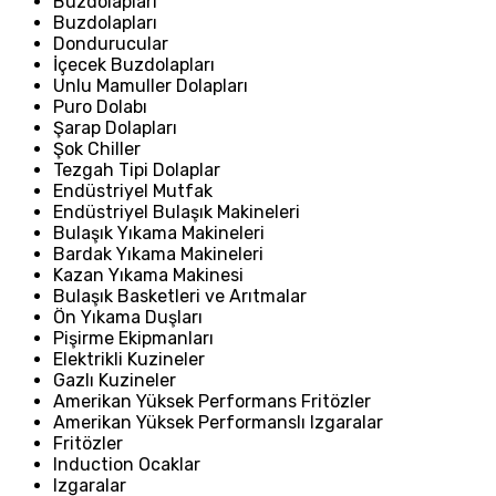
Buzdolapları
Buzdolapları
Dondurucular
İçecek Buzdolapları
Unlu Mamuller Dolapları
Puro Dolabı
Şarap Dolapları
Şok Chiller
Tezgah Tipi Dolaplar
Endüstriyel Mutfak
Endüstriyel Bulaşık Makineleri
Bulaşık Yıkama Makineleri
Bardak Yıkama Makineleri
Kazan Yıkama Makinesi
Bulaşık Basketleri ve Arıtmalar
Ön Yıkama Duşları
Pişirme Ekipmanları
Elektrikli Kuzineler
Gazlı Kuzineler
Amerikan Yüksek Performans Fritözler
Amerikan Yüksek Performanslı Izgaralar
Fritözler
Induction Ocaklar
Izgaralar