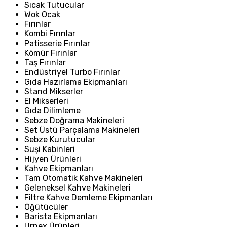
Sıcak Tutucular
Wok Ocak
Fırınlar
Kombi Fırınlar
Patisserie Fırınlar
Kömür Fırınlar
Taş Fırınlar
Endüstriyel Turbo Fırınlar
Gıda Hazırlama Ekipmanları
Stand Mikserler
El Mikserleri
Gıda Dilimleme
Sebze Doğrama Makineleri
Set Üstü Parçalama Makineleri
Sebze Kurutucular
Suşi Kabinleri
Hijyen Ürünleri
Kahve Ekipmanları
Tam Otomatik Kahve Makineleri
Geleneksel Kahve Makineleri
Filtre Kahve Demleme Ekipmanları
Öğütücüler
Barista Ekipmanları
Urnex Ürünleri