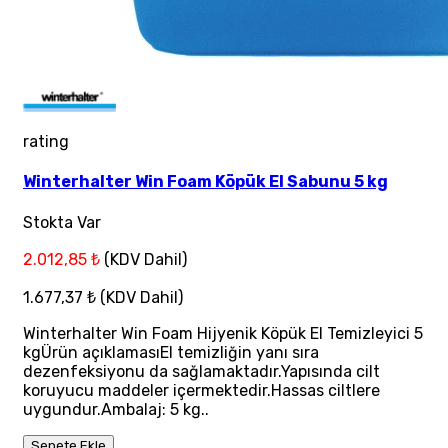
rating
Winterhalter Win Foam Köpük El Sabunu 5 kg
Stokta Var
2.012,85 ₺
(KDV Dahil)
1.677,37 ₺
(KDV Dahil)
Winterhalter Win Foam Hijyenik Köpük El Temizleyici 5
kgÜrün açıklamasıEl temizliğin yanı sıra
dezenfeksiyonu da sağlamaktadır.Yapısında cilt
koruyucu maddeler içermektedir.Hassas ciltlere
uygundur.Ambalaj: 5 kg..
Sepete Ekle