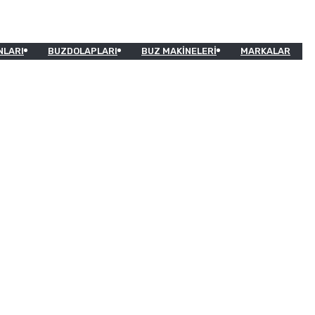
NLARI
BUZDOLAPLARI
BUZ MAKINELERI
MARKALAR