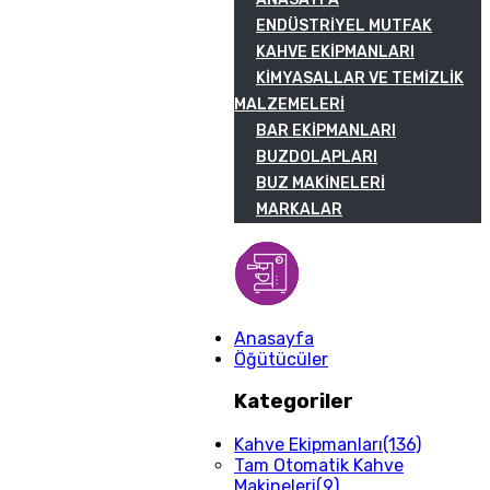
ENDÜSTRIYEL MUTFAK
KAHVE EKIPMANLARI
KIMYASALLAR VE TEMIZLIK
MALZEMELERI
BAR EKIPMANLARI
BUZDOLAPLARI
BUZ MAKINELERI
MARKALAR
Anasayfa
Öğütücüler
Kategoriler
Kahve Ekipmanları
(136)
Tam Otomatik Kahve
Makineleri
(9)