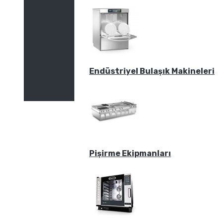
Endüstriyel Bulaşık Makineleri
Pişirme Ekipmanları