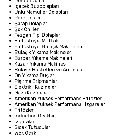
Dondurucular
İçecek Buzdolapları
Unlu Mamuller Dolapları
Puro Dolabı
Şarap Dolapları
Şok Chiller
Tezgah Tipi Dolaplar
Endüstriyel Mutfak
Endüstriyel Bulaşık Makineleri
Bulaşık Yıkama Makineleri
Bardak Yıkama Makineleri
Kazan Yıkama Makinesi
Bulaşık Basketleri ve Arıtmalar
Ön Yıkama Duşları
Pişirme Ekipmanları
Elektrikli Kuzineler
Gazlı Kuzineler
Amerikan Yüksek Performans Fritözler
Amerikan Yüksek Performanslı Izgaralar
Fritözler
Induction Ocaklar
Izgaralar
Sıcak Tutucular
Wok Ocak