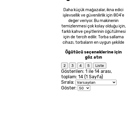
Daha küçük mağazalar, ikna edici
işlevsellik ve güvenilirlik için 804'e
değer veriyor. Bu makinenin
temizlenmesi çok kolay olduğu için,
farklı kahve çeşitlerinin öğütülmesi
için de tercih edilir. Torba sallama
cihazı, torbaların en uygun şekilde
Öğütücü seçeneklerine için
göz atın
2
3
4
5
Liste
Gösterilen: 1 ile 14 arası,
toplam: 14 (1 Sayfa)
Sırala:
Göster: