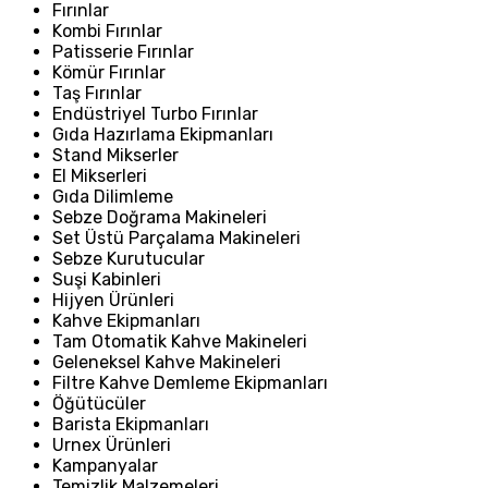
Fırınlar
Kombi Fırınlar
Patisserie Fırınlar
Kömür Fırınlar
Taş Fırınlar
Endüstriyel Turbo Fırınlar
Gıda Hazırlama Ekipmanları
Stand Mikserler
El Mikserleri
Gıda Dilimleme
Sebze Doğrama Makineleri
Set Üstü Parçalama Makineleri
Sebze Kurutucular
Suşi Kabinleri
Hijyen Ürünleri
Kahve Ekipmanları
Tam Otomatik Kahve Makineleri
Geleneksel Kahve Makineleri
Filtre Kahve Demleme Ekipmanları
Öğütücüler
Barista Ekipmanları
Urnex Ürünleri
Kampanyalar
Temizlik Malzemeleri