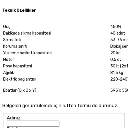
Teknik Özellikler
Güç
450W
Dakikada sıkma kapasitesi
40 adet
Sıkma kiti
53-76 m
Koruma sınıfı
Blokaj se
Yükleme basket kapasitesi
20 kg
Motor
0,5 cv
Posa kapasitesi
30 lt (2x1
Ağırlık
81,5 kg
Elektrik bağlantısı
220-240
Ebatlar (G x D x Y)
595 x 55
Belgeleri görüntülemek için lütfen formu doldurunuz.
Adınız