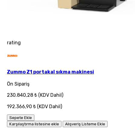
rating
Zummo Z1 portakal sıkma makinesi
Ön Sipariş
230.840,28 ₺
(KDV Dahil)
192.366,90 ₺
(KDV Dahil)
Sepete Ekle
Karşılaştırma listesine ekle
Alışveriş Listeme Ekle