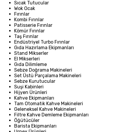
Sıcak Tutucular
Wok Ocak
Fırınlar
Kombi Fırınlar
Patisserie Fırınlar
Kömür Fırınlar
Taş Fırınlar
Endüstriyel Turbo Fırınlar
Gıda Hazırlama Ekipmanları
Stand Mikserler
El Mikserleri
Gıda Dilimleme
Sebze Doğrama Makineleri
Set Üstü Parçalama Makineleri
Sebze Kurutucular
Suşi Kabinleri
Hijyen Ürünleri
Kahve Ekipmanları
Tam Otomatik Kahve Makineleri
Geleneksel Kahve Makineleri
Filtre Kahve Demleme Ekipmanları
Öğütücüler
Barista Ekipmanları
Urnex Ürünleri