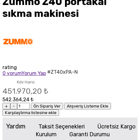
Zummo Z40 portakal
sıkma makinesi
rating
#ZT40xPA-N
0 yorum
Yorum Yap
Kdv Haric
451.970,20 ₺
542.364,24 ₺
+
-
Ön Sipariş Ver
Alışveriş Listeme Ekle
Karşılaştırma listesine ekle
Yardım
Taksit Seçenekleri
Ücretsiz Kargo
Kurulum
Garanti Durumu