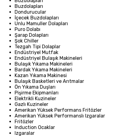
Buzdolapları
Buzdolapları
Dondurucular
İçecek Buzdolapları
Unlu Mamuller Dolapları
Puro Dolabı
Şarap Dolapları
Şok Chiller
Tezgah Tipi Dolaplar
Endüstriyel Mutfak
Endüstriyel Bulaşık Makineleri
Bulaşık Yıkama Makineleri
Bardak Yıkama Makineleri
Kazan Yıkama Makinesi
Bulaşık Basketleri ve Arıtmalar
Ön Yıkama Duşları
Pişirme Ekipmanları
Elektrikli Kuzineler
Gazlı Kuzineler
Amerikan Yüksek Performans Fritözler
Amerikan Yüksek Performanslı Izgaralar
Fritözler
Induction Ocaklar
Izgaralar