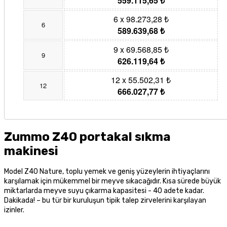
559.115,65 ₺
6 x 98.273,28 ₺
6
589.639,68 ₺
9 x 69.568,85 ₺
9
626.119,64 ₺
12 x 55.502,31 ₺
12
666.027,77 ₺
Zummo Z40 portakal sıkma
makinesi
Model Z40 Nature, toplu yemek ve geniş yüzeylerin ihtiyaçlarını
karşılamak için mükemmel bir meyve sıkacağıdır. Kısa sürede büyük
miktarlarda meyve suyu çıkarma kapasitesi - 40 adete kadar.
Dakikada! – bu tür bir kuruluşun tipik talep zirvelerini karşılayan
izinler.