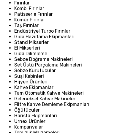
Fırınlar
Kombi Fırınlar
Patisserie Fırınlar
Kömür Fırınlar
Taş Fırınlar
Endüstriyel Turbo Fırınlar
Gıda Hazırlama Ekipmanları
Stand Mikserler
El Mikserleri
Gıda Dilimleme
Sebze Doğrama Makineleri
Set Üstü Parçalama Makineleri
Sebze Kurutucular
Suşi Kabinleri
Hijyen Ürünleri
Kahve Ekipmanları
Tam Otomatik Kahve Makineleri
Geleneksel Kahve Makineleri
Filtre Kahve Demleme Ekipmanları
Öğütücüler
Barista Ekipmanları
Urnex Ürünleri
Kampanyalar
Temizlik Malzemeleri