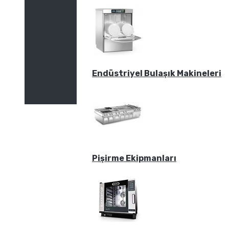
Endüstriyel Bulaşık Makineleri
Pişirme Ekipmanları