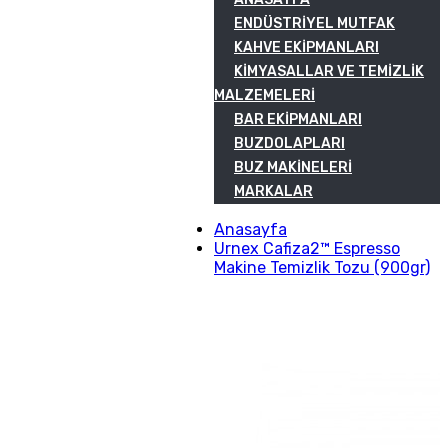
ENDÜSTRIYEL MUTFAK
KAHVE EKIPMANLARI
KIMYASALLAR VE TEMIZLIK
MALZEMELERI
BAR EKIPMANLARI
BUZDOLAPLARI
BUZ MAKINELERI
MARKALAR
Anasayfa
Urnex Cafiza2™ Espresso
Makine Temizlik Tozu (900gr)