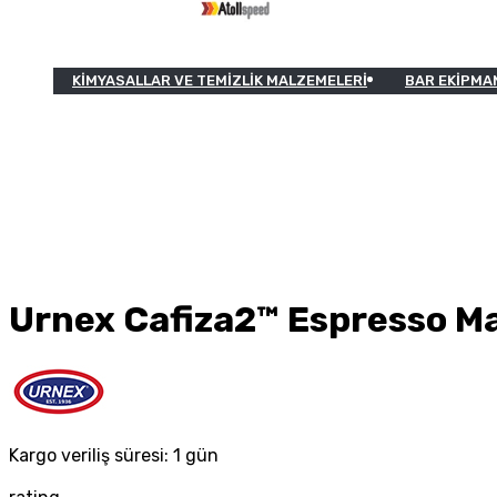
KIMYASALLAR VE TEMIZLIK MALZEMELERI
BAR EKIPMA
Urnex Cafiza2™ Espresso Ma
Kargo veriliş süresi:
1 gün