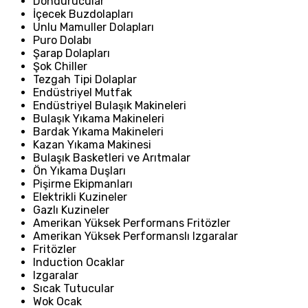
Dondurucular
İçecek Buzdolapları
Unlu Mamuller Dolapları
Puro Dolabı
Şarap Dolapları
Şok Chiller
Tezgah Tipi Dolaplar
Endüstriyel Mutfak
Endüstriyel Bulaşık Makineleri
Bulaşık Yıkama Makineleri
Bardak Yıkama Makineleri
Kazan Yıkama Makinesi
Bulaşık Basketleri ve Arıtmalar
Ön Yıkama Duşları
Pişirme Ekipmanları
Elektrikli Kuzineler
Gazlı Kuzineler
Amerikan Yüksek Performans Fritözler
Amerikan Yüksek Performanslı Izgaralar
Fritözler
Induction Ocaklar
Izgaralar
Sıcak Tutucular
Wok Ocak