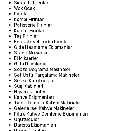
Sıcak Tutucular
Wok Ocak
Fırınlar
Kombi Fırınlar
Patisserie Fırınlar
Kömür Fırınlar
Taş Fırınlar
Endüstriyel Turbo Fırınlar
Gıda Hazırlama Ekipmanları
Stand Mikserler
El Mikserleri
Gıda Dilimleme
Sebze Doğrama Makineleri
Set Üstü Parçalama Makineleri
Sebze Kurutucular
Suşi Kabinleri
Hijyen Ürünleri
Kahve Ekipmanları
Tam Otomatik Kahve Makineleri
Geleneksel Kahve Makineleri
Filtre Kahve Demleme Ekipmanları
Öğütücüler
Barista Ekipmanları
Urnex Ürünleri