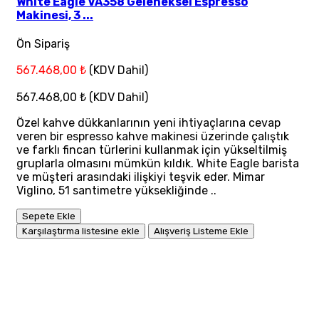
White Eagle VA358 Geleneksel Espresso
Makinesi, 3 ...
Ön Sipariş
567.468,00 ₺
(KDV Dahil)
567.468,00 ₺
(KDV Dahil)
Özel kahve dükkanlarının yeni ihtiyaçlarına cevap
veren bir espresso kahve makinesi üzerinde çalıştık
ve farklı fincan türlerini kullanmak için yükseltilmiş
gruplarla olmasını mümkün kıldık. White Eagle barista
ve müşteri arasındaki ilişkiyi teşvik eder. Mimar
Viglino, 51 santimetre yüksekliğinde ..
Sepete Ekle
Karşılaştırma listesine ekle
Alışveriş Listeme Ekle