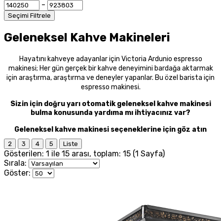
-
Seçimi Filtrele
Geleneksel Kahve Makineleri
Hayatını kahveye adayanlar için Victoria Ardunio espresso
makinesi; Her gün gerçek bir kahve deneyimini bardağa aktarmak
için araştırma, araştırma ve deneyler yapanlar. Bu özel barista için
espresso makinesi.
Sizin için doğru yarı otomatik geleneksel kahve makinesi
bulma konusunda yardıma mı ihtiyacınız var?
Geleneksel kahve makinesi seçeneklerine için göz atın
2
3
4
5
Liste
Gösterilen: 1 ile 15 arası, toplam: 15 (1 Sayfa)
Sırala:
Göster: