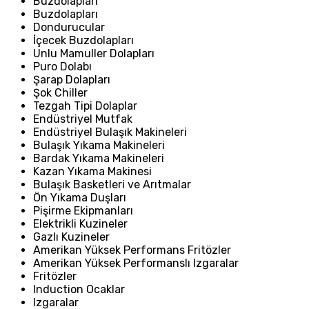
Buzdolapları
Buzdolapları
Dondurucular
İçecek Buzdolapları
Unlu Mamuller Dolapları
Puro Dolabı
Şarap Dolapları
Şok Chiller
Tezgah Tipi Dolaplar
Endüstriyel Mutfak
Endüstriyel Bulaşık Makineleri
Bulaşık Yıkama Makineleri
Bardak Yıkama Makineleri
Kazan Yıkama Makinesi
Bulaşık Basketleri ve Arıtmalar
Ön Yıkama Duşları
Pişirme Ekipmanları
Elektrikli Kuzineler
Gazlı Kuzineler
Amerikan Yüksek Performans Fritözler
Amerikan Yüksek Performanslı Izgaralar
Fritözler
Induction Ocaklar
Izgaralar