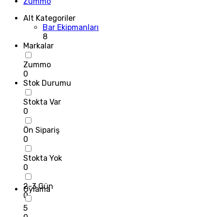
Zummo
Alt Kategoriler
Bar Ekipmanları
8
Markalar
Zummo
0
Stok Durumu
Stokta Var
0
Ön Sipariş
0
Stokta Yok
0
2-3 Gün
Oylama
0
5