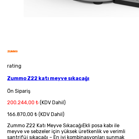
rating
Zummo Z22 katı meyve sıkacağı
Ön Sipariş
200.244,00 ₺
(KDV Dahil)
166.870,00 ₺
(KDV Dahil)
Zummo Z22 Katı Meyve SıkacağıEkli posa kabı ile
meyve ve sebzeler için yüksek üretkenlik ve verimli
santrifüj sıkacağı – En iyi kombinasyonları sunmak