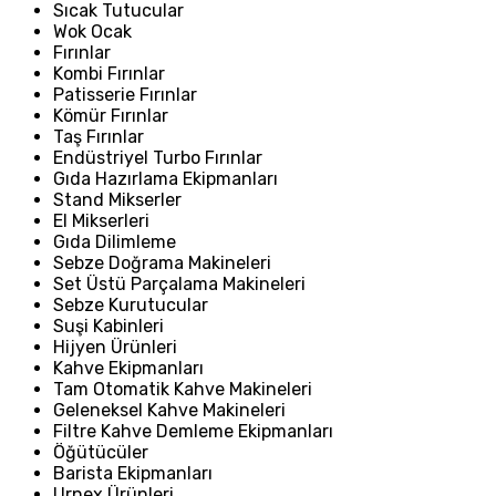
Sıcak Tutucular
Wok Ocak
Fırınlar
Kombi Fırınlar
Patisserie Fırınlar
Kömür Fırınlar
Taş Fırınlar
Endüstriyel Turbo Fırınlar
Gıda Hazırlama Ekipmanları
Stand Mikserler
El Mikserleri
Gıda Dilimleme
Sebze Doğrama Makineleri
Set Üstü Parçalama Makineleri
Sebze Kurutucular
Suşi Kabinleri
Hijyen Ürünleri
Kahve Ekipmanları
Tam Otomatik Kahve Makineleri
Geleneksel Kahve Makineleri
Filtre Kahve Demleme Ekipmanları
Öğütücüler
Barista Ekipmanları
Urnex Ürünleri