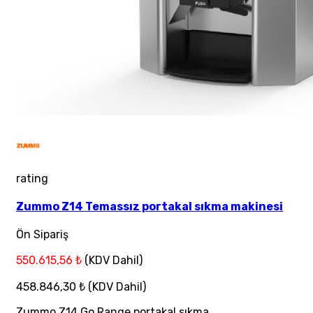
rating
Zummo Z14 Temassız portakal sıkma makinesi
Ön Sipariş
550.615,56 ₺
(KDV Dahil)
458.846,30 ₺
(KDV Dahil)
Zummo Z14 Go Range portakal sıkma