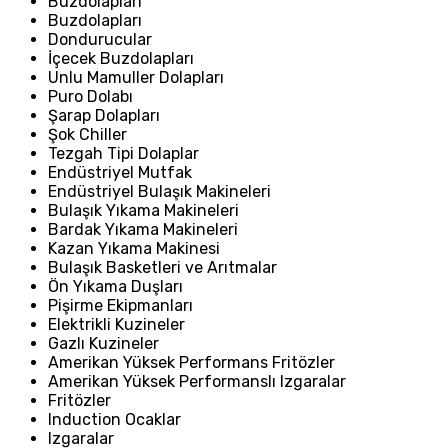
Buzdolapları
Buzdolapları
Dondurucular
İçecek Buzdolapları
Unlu Mamuller Dolapları
Puro Dolabı
Şarap Dolapları
Şok Chiller
Tezgah Tipi Dolaplar
Endüstriyel Mutfak
Endüstriyel Bulaşık Makineleri
Bulaşık Yıkama Makineleri
Bardak Yıkama Makineleri
Kazan Yıkama Makinesi
Bulaşık Basketleri ve Arıtmalar
Ön Yıkama Duşları
Pişirme Ekipmanları
Elektrikli Kuzineler
Gazlı Kuzineler
Amerikan Yüksek Performans Fritözler
Amerikan Yüksek Performanslı Izgaralar
Fritözler
Induction Ocaklar
Izgaralar