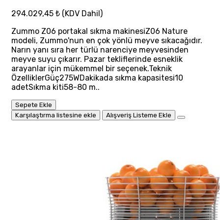
294.029,45 ₺
(KDV Dahil)
Zummo Z06 portakal sıkma makinesiZ06 Nature
modeli, Zummo'nun en çok yönlü meyve sıkacağıdır.
Narın yanı sıra her türlü narenciye meyvesinden
meyve suyu çıkarır. Pazar tekliflerinde esneklik
arayanlar için mükemmel bir seçenek.Teknik
ÖzelliklerGüç275WDakikada sıkma kapasitesi10
adetSıkma kiti58-80 m..
Sepete Ekle
Karşılaştırma listesine ekle
Alışveriş Listeme Ekle