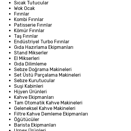
Sıcak Tutucular
Wok Ocak
Fırınlar
Kombi Fırınlar
Patisserie Fırınlar
Kömür Fırınlar
Taş Fırınlar
Endüstriyel Turbo Fırınlar
Gıda Hazırlama Ekipmanları
Stand Mikserler
El Mikserleri
Gıda Dilimleme
Sebze Doğrama Makineleri
Set Üstü Parçalama Makineleri
Sebze Kurutucular
Suşi Kabinleri
Hijyen Ürünleri
Kahve Ekipmanları
Tam Otomatik Kahve Makineleri
Geleneksel Kahve Makineleri
Filtre Kahve Demleme Ekipmanları
Öğütücüler
Barista Ekipmanları
Urnex Ürünleri