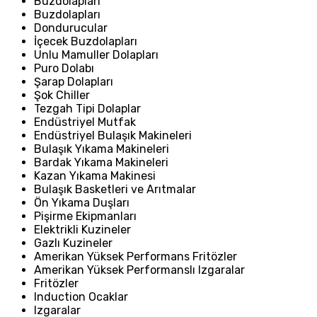
Buzdolapları
Buzdolapları
Dondurucular
İçecek Buzdolapları
Unlu Mamuller Dolapları
Puro Dolabı
Şarap Dolapları
Şok Chiller
Tezgah Tipi Dolaplar
Endüstriyel Mutfak
Endüstriyel Bulaşık Makineleri
Bulaşık Yıkama Makineleri
Bardak Yıkama Makineleri
Kazan Yıkama Makinesi
Bulaşık Basketleri ve Arıtmalar
Ön Yıkama Duşları
Pişirme Ekipmanları
Elektrikli Kuzineler
Gazlı Kuzineler
Amerikan Yüksek Performans Fritözler
Amerikan Yüksek Performanslı Izgaralar
Fritözler
Induction Ocaklar
Izgaralar