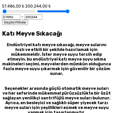
57.486,00 ₺
200.244,00 ₺
-
Seçimi Filtrele
Katı Meyve Sıkacağı
Endüstriyel katı meyve sıkacağı, meyve sularını
hızlı ve etkili bir şekilde hazırlamak için
mükemmeldir. İster meyve suyu tercih edip
etmeyin, bu endüstriyel katı meyve suyu sıkma
makineleri seçimi, meyvelerden mümkün olduğunca
fazla meyve suyu çıkarmak için güvenilir bir çözüm
sunar.
Seçenekler arasında güçlü otomatik meyve suları
ve her seferinde mükemmel pürüzsüzlükte bir özüt
sağlayan yenilikçi santrifüjlü meyve suları bulunur.
Ayrıca, en besleyici ve sağlıklı süper yiyecek tarzı
meyve suları için yeşillikleri ezmek ve meyve suyu
yapmak için tasarlanmıştır.