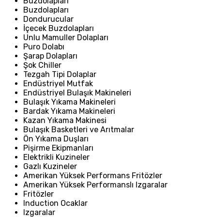
Buzdolapları
Buzdolapları
Dondurucular
İçecek Buzdolapları
Unlu Mamuller Dolapları
Puro Dolabı
Şarap Dolapları
Şok Chiller
Tezgah Tipi Dolaplar
Endüstriyel Mutfak
Endüstriyel Bulaşık Makineleri
Bulaşık Yıkama Makineleri
Bardak Yıkama Makineleri
Kazan Yıkama Makinesi
Bulaşık Basketleri ve Arıtmalar
Ön Yıkama Duşları
Pişirme Ekipmanları
Elektrikli Kuzineler
Gazlı Kuzineler
Amerikan Yüksek Performans Fritözler
Amerikan Yüksek Performanslı Izgaralar
Fritözler
Induction Ocaklar
Izgaralar