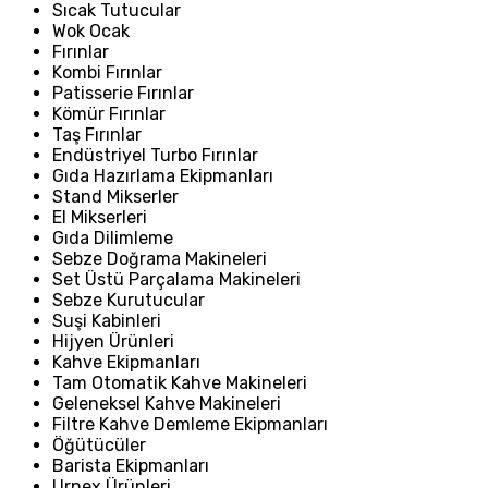
Sıcak Tutucular
Wok Ocak
Fırınlar
Kombi Fırınlar
Patisserie Fırınlar
Kömür Fırınlar
Taş Fırınlar
Endüstriyel Turbo Fırınlar
Gıda Hazırlama Ekipmanları
Stand Mikserler
El Mikserleri
Gıda Dilimleme
Sebze Doğrama Makineleri
Set Üstü Parçalama Makineleri
Sebze Kurutucular
Suşi Kabinleri
Hijyen Ürünleri
Kahve Ekipmanları
Tam Otomatik Kahve Makineleri
Geleneksel Kahve Makineleri
Filtre Kahve Demleme Ekipmanları
Öğütücüler
Barista Ekipmanları
Urnex Ürünleri