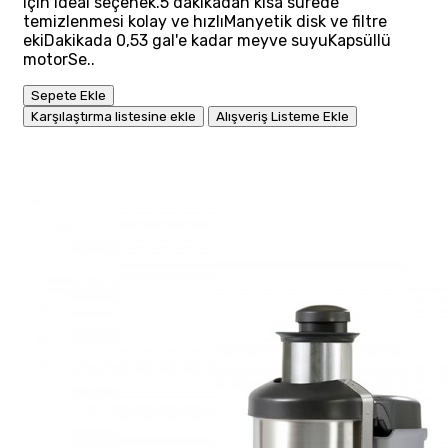
için ideal seçenek.5 dakikadan kısa sürede
temizlenmesi kolay ve hızlıManyetik disk ve filtre
ekiDakikada 0,53 gal'e kadar meyve suyuKapsüllü
motorSe..
Sepete Ekle
Karşılaştırma listesine ekle
Alışveriş Listeme Ekle