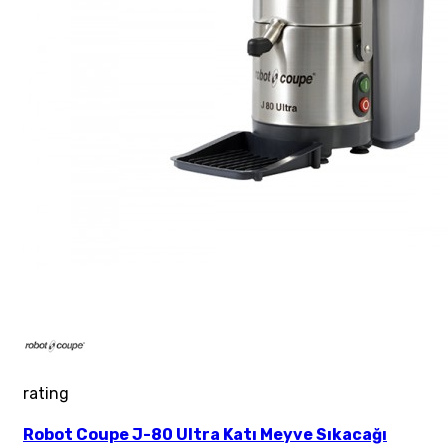
rating
Robot Coupe J-80 Ultra Katı Meyve Sıkacağı