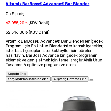
Vitamix BarBoss® Advance® Bar Blender
Ön Sipariş
63.055,20 ₺
(KDV Dahil)
52.546,00 ₺
(KDV Dahil)
Vitamix BarBoss® Advance® Bar BlenderHer İçecek
Programı için En Üstün Blenderİster karışık içecekler,
ister basit şuruplar, ister kokteyller için püreler
hazırlayın, BarBoss Advance bir içecek programını
eklemek ve genişletmek için temel araçtır.Akıllı Ürün
Tasarımı• 6 optimize program ve otom..
Sepete Ekle
Karşılaştırma listesine ekle
Alışveriş Listeme Ekle