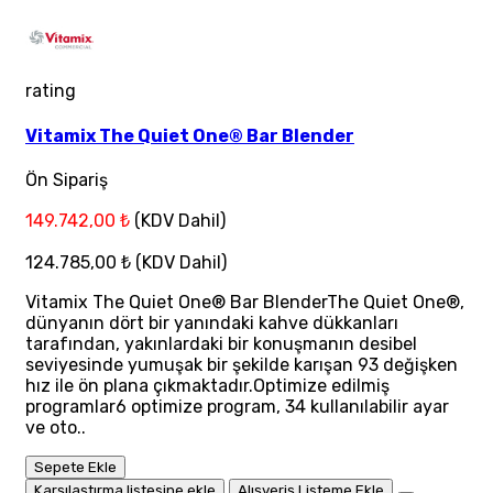
rating
Vitamix The Quiet One® Bar Blender
Ön Sipariş
149.742,00 ₺
(KDV Dahil)
124.785,00 ₺
(KDV Dahil)
Vitamix The Quiet One® Bar BlenderThe Quiet One®,
dünyanın dört bir yanındaki kahve dükkanları
tarafından, yakınlardaki bir konuşmanın desibel
seviyesinde yumuşak bir şekilde karışan 93 değişken
hız ile ön plana çıkmaktadır.Optimize edilmiş
programlar6 optimize program, 34 kullanılabilir ayar
ve oto..
Sepete Ekle
Karşılaştırma listesine ekle
Alışveriş Listeme Ekle