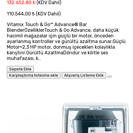
132.652,80 ₺
(KDV Dahil)
110.544,00 ₺
(KDV Dahil)
Vitamix Touch & Go™ Advance® Bar
BlenderÖzelliklerTouch & Go Advance, daha küçük
hacimli mağazalar için güçlü bir motor, önceden
ayarlanmış kontroller ve gürültü azaltma sunar.Güçlü
Motor≈2,3 HP motor, donmuş içecekleri kolaylıkla
karıştırır.Gürültü AzaltmaDöndür ve kilitle ses
muhafazası, k..
Sepete Ekle
Karşılaştırma listesine ekle
Alışveriş Listeme Ekle