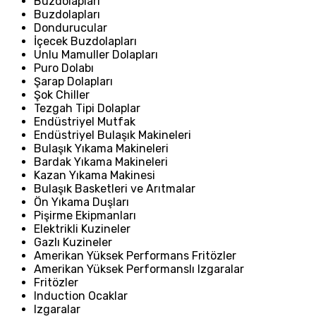
Buzdolapları
Buzdolapları
Dondurucular
İçecek Buzdolapları
Unlu Mamuller Dolapları
Puro Dolabı
Şarap Dolapları
Şok Chiller
Tezgah Tipi Dolaplar
Endüstriyel Mutfak
Endüstriyel Bulaşık Makineleri
Bulaşık Yıkama Makineleri
Bardak Yıkama Makineleri
Kazan Yıkama Makinesi
Bulaşık Basketleri ve Arıtmalar
Ön Yıkama Duşları
Pişirme Ekipmanları
Elektrikli Kuzineler
Gazlı Kuzineler
Amerikan Yüksek Performans Fritözler
Amerikan Yüksek Performanslı Izgaralar
Fritözler
Induction Ocaklar
Izgaralar