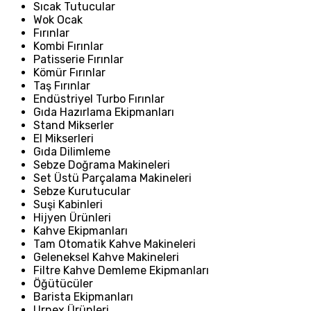
Sıcak Tutucular
Wok Ocak
Fırınlar
Kombi Fırınlar
Patisserie Fırınlar
Kömür Fırınlar
Taş Fırınlar
Endüstriyel Turbo Fırınlar
Gıda Hazırlama Ekipmanları
Stand Mikserler
El Mikserleri
Gıda Dilimleme
Sebze Doğrama Makineleri
Set Üstü Parçalama Makineleri
Sebze Kurutucular
Suşi Kabinleri
Hijyen Ürünleri
Kahve Ekipmanları
Tam Otomatik Kahve Makineleri
Geleneksel Kahve Makineleri
Filtre Kahve Demleme Ekipmanları
Öğütücüler
Barista Ekipmanları
Urnex Ürünleri