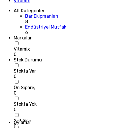
Vitamix
Alt Kategoriler
Bar Ekipmanları
8
Endüstriyel Mutfak
6
Markalar
Vitamix
0
Stok Durumu
Stokta Var
0
Ön Sipariş
0
Stokta Yok
0
2-3 Gün
Oylama
0