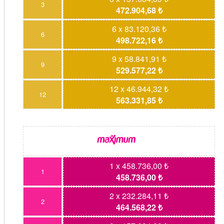
3
472.904,68 ₺
6 x 83.120,36 ₺
6
498.722,16 ₺
9 x 58.841,91 ₺
9
529.577,22 ₺
12 x 46.944,32 ₺
12
563.331,85 ₺
1 x 458.736,00 ₺
1
458.736,00 ₺
2 x 232.284,11 ₺
2
464.568,22 ₺