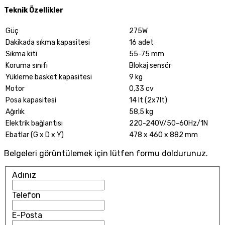
Teknik Özellikler
Güç
275W
Dakikada sıkma kapasitesi
16 adet
Sıkma kiti
55-75 mm
Koruma sınıfı
Blokaj sensör
Yükleme basket kapasitesi
9 kg
Motor
0,33 cv
Posa kapasitesi
14 lt (2x7lt)
Ağırlık
58,5 kg
Elektrik bağlantısı
220-240V/50-60Hz/1N
Ebatlar (G x D x Y)
478 x 460 x 882 mm
Belgeleri görüntülemek için lütfen formu doldurunuz.
Adınız
Telefon
E-Posta