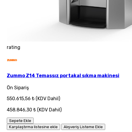
rating
Zummo Z14 Temassız portakal sıkma makinesi
Ön Sipariş
550.615,56 ₺
(KDV Dahil)
458.846,30 ₺
(KDV Dahil)
Sepete Ekle
Karşılaştırma listesine ekle
Alışveriş Listeme Ekle