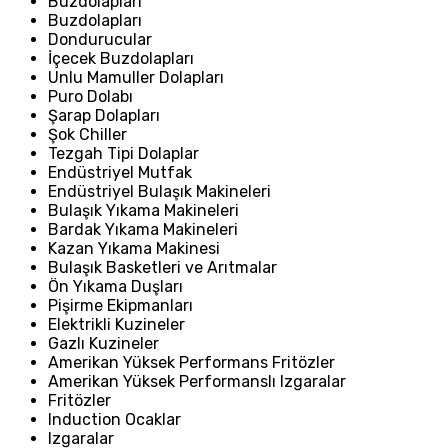
Buzdolapları
Buzdolapları
Dondurucular
İçecek Buzdolapları
Unlu Mamuller Dolapları
Puro Dolabı
Şarap Dolapları
Şok Chiller
Tezgah Tipi Dolaplar
Endüstriyel Mutfak
Endüstriyel Bulaşık Makineleri
Bulaşık Yıkama Makineleri
Bardak Yıkama Makineleri
Kazan Yıkama Makinesi
Bulaşık Basketleri ve Arıtmalar
Ön Yıkama Duşları
Pişirme Ekipmanları
Elektrikli Kuzineler
Gazlı Kuzineler
Amerikan Yüksek Performans Fritözler
Amerikan Yüksek Performanslı Izgaralar
Fritözler
Induction Ocaklar
Izgaralar