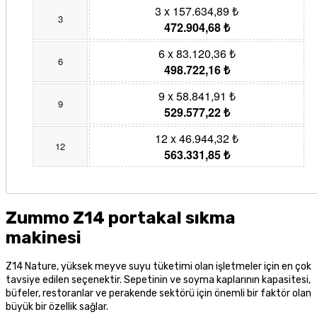
3 x 157.634,89 ₺
3
472.904,68 ₺
6 x 83.120,36 ₺
6
498.722,16 ₺
9 x 58.841,91 ₺
9
529.577,22 ₺
12 x 46.944,32 ₺
12
563.331,85 ₺
Zummo Z14 portakal sıkma
makinesi
Z14 Nature, yüksek meyve suyu tüketimi olan işletmeler için en çok
tavsiye edilen seçenektir. Sepetinin ve soyma kaplarının kapasitesi,
büfeler, restoranlar ve perakende sektörü için önemli bir faktör olan
büyük bir özellik sağlar.