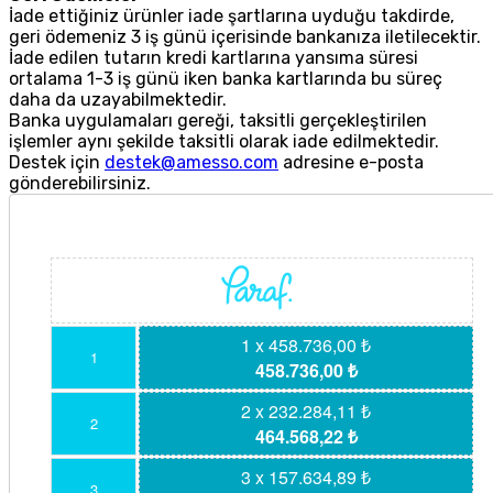
İade ettiğiniz ürünler iade şartlarına uyduğu takdirde,
geri ödemeniz 3 iş günü içerisinde bankanıza iletilecektir.
İade edilen tutarın kredi kartlarına yansıma süresi
ortalama 1-3 iş günü iken banka kartlarında bu süreç
daha da uzayabilmektedir.
Banka uygulamaları gereği, taksitli gerçekleştirilen
işlemler aynı şekilde taksitli olarak iade edilmektedir.
Destek için
destek@amesso.com
adresine e-posta
gönderebilirsiniz.
1 x 458.736,00 ₺
1
458.736,00 ₺
2 x 232.284,11 ₺
2
464.568,22 ₺
3 x 157.634,89 ₺
3