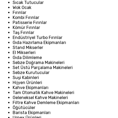
Sıcak Tutucular
Wok Ocak
Fırınlar
Kombi Fırınlar
Patisserie Fırınlar
Kömür Fırınlar
Taş Fırınlar
Endüstriyel Turbo Fırınlar
Gıda Hazırlama Ekipmanları
Stand Mikserler
El Mikserleri
Gıda Dilimleme
Sebze Doğrama Makineleri
Set Üstü Parçalama Makineleri
Sebze Kurutucular
Suşi Kabinleri
Hijyen Ürünleri
Kahve Ekipmanları
Tam Otomatik Kahve Makineleri
Geleneksel Kahve Makineleri
Filtre Kahve Demleme Ekipmanları
Öğütücüler
Barista Ekipmanları
Urnex Ürünleri