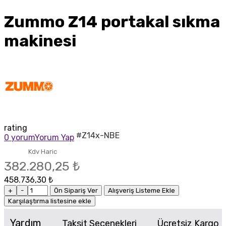
Zummo Z14 portakal sıkma
makinesi
rating
#Z14x-NBE
0 yorum
Yorum Yap
Kdv Haric
382.280,25 ₺
458.736,30 ₺
+
-
Ön Sipariş Ver
Alışveriş Listeme Ekle
Karşılaştırma listesine ekle
Yardım
Taksit Seçenekleri
Ücretsiz Kargo