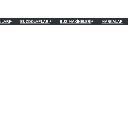
NLARI
BUZDOLAPLARI
BUZ MAKINELERI
MARKALAR