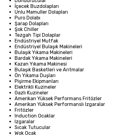
Dondurucular
İçecek Buzdolapları
Unlu Mamuller Dolapları
Puro Dolabı
Şarap Dolapları
Şok Chiller
Tezgah Tipi Dolaplar
Endüstriyel Mutfak
Endüstriyel Bulaşık Makineleri
Bulaşık Yıkama Makineleri
Bardak Yıkama Makineleri
Kazan Yıkama Makinesi
Bulaşık Basketleri ve Arıtmalar
Ön Yıkama Duşları
Pişirme Ekipmanları
Elektrikli Kuzineler
Gazlı Kuzineler
Amerikan Yüksek Performans Fritözler
Amerikan Yüksek Performanslı Izgaralar
Fritözler
Induction Ocaklar
Izgaralar
Sıcak Tutucular
Wok Ocak