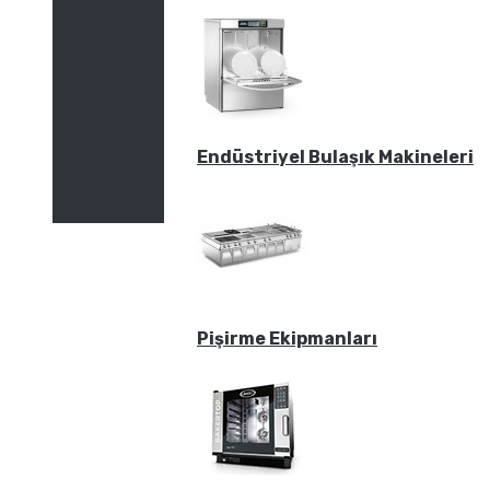
Endüstriyel Bulaşık Makineleri
Pişirme Ekipmanları