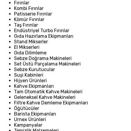
Fırınlar
Kombi Fırınlar
Patisserie Fırınlar
Kömür Fırınlar
Taş Fırınlar
Endüstriyel Turbo Fırınlar
Gıda Hazırlama Ekipmanları
Stand Mikserler
El Mikserleri
Gıda Dilimleme
Sebze Doğrama Makineleri
Set Üstü Parçalama Makineleri
Sebze Kurutucular
Suşi Kabinleri
Hijyen Ürünleri
Kahve Ekipmanları
Tam Otomatik Kahve Makineleri
Geleneksel Kahve Makineleri
Filtre Kahve Demleme Ekipmanları
Öğütücüler
Barista Ekipmanları
Urnex Ürünleri
Kampanyalar
Temizlik Malzemeleri