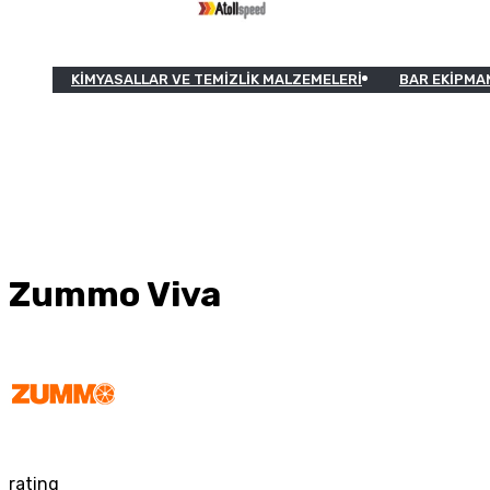
KIMYASALLAR VE TEMIZLIK MALZEMELERI
BAR EKIPMA
Zummo Viva
rating