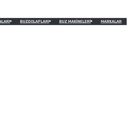
NLARI
BUZDOLAPLARI
BUZ MAKINELERI
MARKALAR