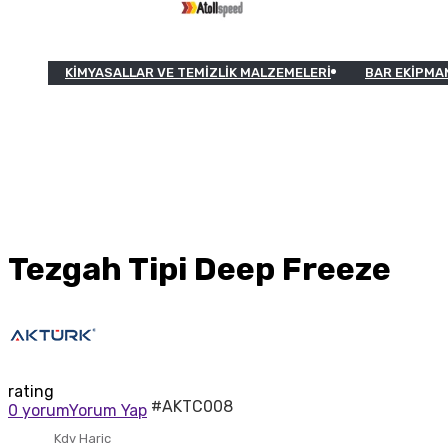
KIMYASALLAR VE TEMIZLIK MALZEMELERI
BAR EKIPMA
Tezgah Tipi Deep Freeze
rating
#AKTC008
0 yorum
Yorum Yap
Kdv Haric