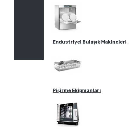
Endüstriyel Bulaşık Makineleri
Pişirme Ekipmanları