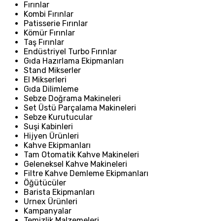
Fırınlar
Kombi Fırınlar
Patisserie Fırınlar
Kömür Fırınlar
Taş Fırınlar
Endüstriyel Turbo Fırınlar
Gıda Hazırlama Ekipmanları
Stand Mikserler
El Mikserleri
Gıda Dilimleme
Sebze Doğrama Makineleri
Set Üstü Parçalama Makineleri
Sebze Kurutucular
Suşi Kabinleri
Hijyen Ürünleri
Kahve Ekipmanları
Tam Otomatik Kahve Makineleri
Geleneksel Kahve Makineleri
Filtre Kahve Demleme Ekipmanları
Öğütücüler
Barista Ekipmanları
Urnex Ürünleri
Kampanyalar
Temizlik Malzemeleri