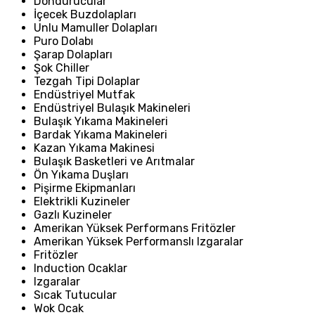
Dondurucular
İçecek Buzdolapları
Unlu Mamuller Dolapları
Puro Dolabı
Şarap Dolapları
Şok Chiller
Tezgah Tipi Dolaplar
Endüstriyel Mutfak
Endüstriyel Bulaşık Makineleri
Bulaşık Yıkama Makineleri
Bardak Yıkama Makineleri
Kazan Yıkama Makinesi
Bulaşık Basketleri ve Arıtmalar
Ön Yıkama Duşları
Pişirme Ekipmanları
Elektrikli Kuzineler
Gazlı Kuzineler
Amerikan Yüksek Performans Fritözler
Amerikan Yüksek Performanslı Izgaralar
Fritözler
Induction Ocaklar
Izgaralar
Sıcak Tutucular
Wok Ocak