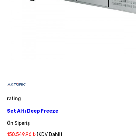
rating
Set Altı Deep Freeze
Ön Sipariş
150.549,96 ₺
(KDV Dahil)