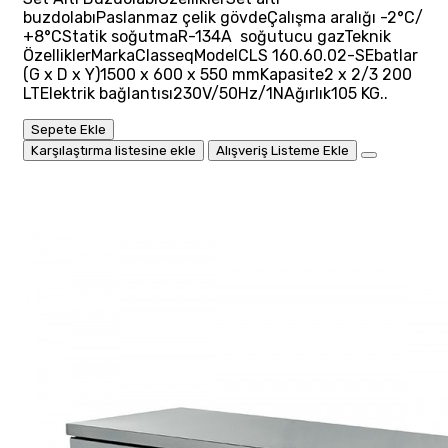
buzdolabıPaslanmaz çelik gövdeÇalışma aralığı -2°C/
+8°CStatik soğutmaR-134A soğutucu gazTeknik
ÖzelliklerMarkaClasseqModelCLS 160.60.02-SEbatlar
(G x D x Y)1500 x 600 x 550 mmKapasite2 x 2/3 200
LTElektrik bağlantısı230V/50Hz/1NAğırlık105 KG..
Sepete Ekle
Karşılaştırma listesine ekle
Alışveriş Listeme Ekle