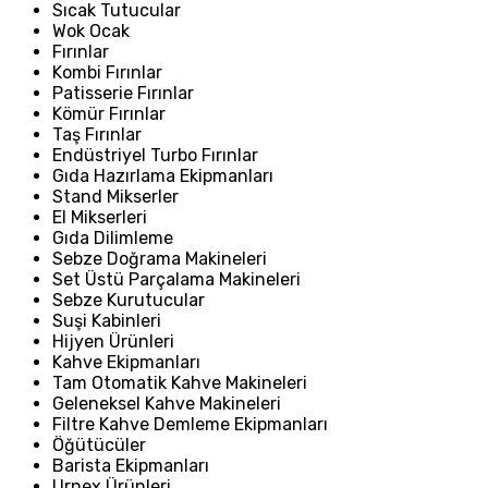
Sıcak Tutucular
Wok Ocak
Fırınlar
Kombi Fırınlar
Patisserie Fırınlar
Kömür Fırınlar
Taş Fırınlar
Endüstriyel Turbo Fırınlar
Gıda Hazırlama Ekipmanları
Stand Mikserler
El Mikserleri
Gıda Dilimleme
Sebze Doğrama Makineleri
Set Üstü Parçalama Makineleri
Sebze Kurutucular
Suşi Kabinleri
Hijyen Ürünleri
Kahve Ekipmanları
Tam Otomatik Kahve Makineleri
Geleneksel Kahve Makineleri
Filtre Kahve Demleme Ekipmanları
Öğütücüler
Barista Ekipmanları
Urnex Ürünleri