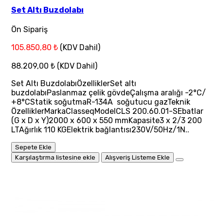
Set Altı Buzdolabı
Ön Sipariş
105.850,80 ₺
(KDV Dahil)
88.209,00 ₺
(KDV Dahil)
Set Altı BuzdolabıÖzelliklerSet altı
buzdolabıPaslanmaz çelik gövdeÇalışma aralığı -2°C/
+8°CStatik soğutmaR-134A soğutucu gazTeknik
ÖzelliklerMarkaClasseqModelCLS 200.60.01-SEbatlar
(G x D x Y)2000 x 600 x 550 mmKapasite3 x 2/3 200
LTAğırlık 110 KGElektrik bağlantısı230V/50Hz/1N..
Sepete Ekle
Karşılaştırma listesine ekle
Alışveriş Listeme Ekle