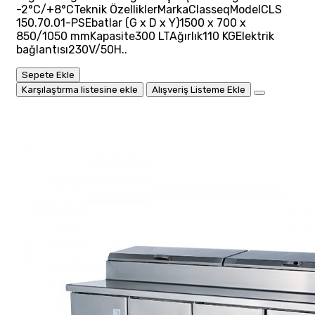
-2°C/+8°CTeknik ÖzelliklerMarkaClasseqModelCLS
150.70.01-PSEbatlar (G x D x Y)1500 x 700 x
850/1050 mmKapasite300 LTAğırlık110 KGElektrik
bağlantısı230V/50H..
Sepete Ekle
Karşılaştırma listesine ekle
Alışveriş Listeme Ekle