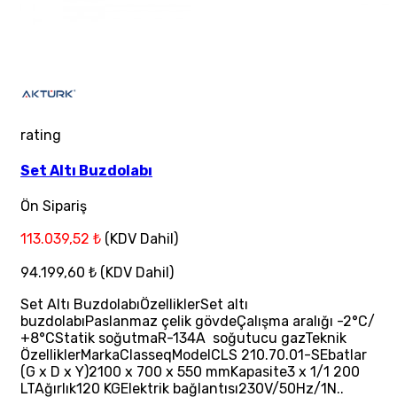
rating
Set Altı Buzdolabı
Ön Sipariş
113.039,52 ₺
(KDV Dahil)
94.199,60 ₺
(KDV Dahil)
Set Altı BuzdolabıÖzelliklerSet altı
buzdolabıPaslanmaz çelik gövdeÇalışma aralığı -2°C/
+8°CStatik soğutmaR-134A soğutucu gazTeknik
ÖzelliklerMarkaClasseqModelCLS 210.70.01-SEbatlar
(G x D x Y)2100 x 700 x 550 mmKapasite3 x 1/1 200
LTAğırlık120 KGElektrik bağlantısı230V/50Hz/1N..