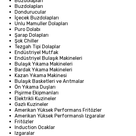
Buzdolapları
Buzdolapları
Dondurucular
İçecek Buzdolapları
Unlu Mamuller Dolapları
Puro Dolabı
Şarap Dolapları
Şok Chiller
Tezgah Tipi Dolaplar
Endüstriyel Mutfak
Endüstriyel Bulaşık Makineleri
Bulaşık Yıkama Makineleri
Bardak Yıkama Makineleri
Kazan Yıkama Makinesi
Bulaşık Basketleri ve Arıtmalar
Ön Yıkama Duşları
Pişirme Ekipmanları
Elektrikli Kuzineler
Gazlı Kuzineler
Amerikan Yüksek Performans Fritözler
Amerikan Yüksek Performanslı Izgaralar
Fritözler
Induction Ocaklar
Izgaralar