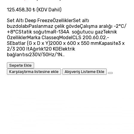
125.458,30 ₺
(KDV Dahil)
Set Altı Deep FreezeÖzelliklerSet altı
buzdolabıPaslanmaz çelik gövdeÇalışma aralığı -2°C/
+8°CStatik soğutmaR-134A soğutucu gazTeknik
ÖzelliklerMarka ClasseqModelCLS 200.60.02.-
SEbatlar (G x D x Y)2000 x 600 x 550 mmKapasite3 x
2/3 200 ltAğırlık120 KGElektrik
bağlantısı230V/50Hz/1N..
Sepete Ekle
Karşılaştırma listesine ekle
Alışveriş Listeme Ekle