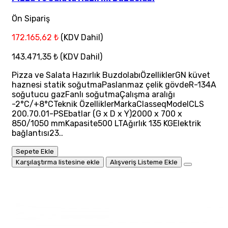
Ön Sipariş
172.165,62 ₺
(KDV Dahil)
143.471,35 ₺
(KDV Dahil)
Pizza ve Salata Hazırlık BuzdolabıÖzelliklerGN küvet
haznesi statik soğutmaPaslanmaz çelik gövdeR-134A
soğutucu gazFanlı soğutmaÇalışma aralığı
-2°C/+8°CTeknik ÖzelliklerMarkaClasseqModelCLS
200.70.01-PSEbatlar (G x D x Y)2000 x 700 x
850/1050 mmKapasite500 LTAğırlık 135 KGElektrik
bağlantısı23..
Sepete Ekle
Karşılaştırma listesine ekle
Alışveriş Listeme Ekle