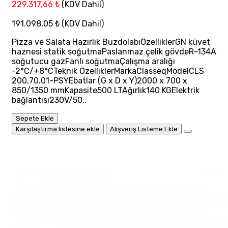
229.317,66 ₺
(KDV Dahil)
191.098,05 ₺
(KDV Dahil)
Pizza ve Salata Hazırlık BuzdolabıÖzelliklerGN küvet
haznesi statik soğutmaPaslanmaz çelik gövdeR-134A
soğutucu gazFanlı soğutmaÇalışma aralığı
-2°C/+8°CTeknik ÖzelliklerMarkaClasseqModelCLS
200.70.01-PSYEbatlar (G x D x Y)2000 x 700 x
850/1350 mmKapasite500 LTAğırlık140 KGElektrik
bağlantısı230V/50..
Sepete Ekle
Karşılaştırma listesine ekle
Alışveriş Listeme Ekle