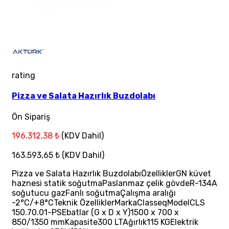
rating
Pizza ve Salata Hazırlık Buzdolabı
Ön Sipariş
196.312,38 ₺
(KDV Dahil)
163.593,65 ₺
(KDV Dahil)
Pizza ve Salata Hazırlık BuzdolabıÖzelliklerGN küvet
haznesi statik soğutmaPaslanmaz çelik gövdeR-134A
soğutucu gazFanlı soğutmaÇalışma aralığı
-2°C/+8°CTeknik ÖzelliklerMarkaClasseqModelCLS
150.70.01-PSEbatlar (G x D x Y)1500 x 700 x
850/1350 mmKapasite300 LTAğırlık115 KGElektrik