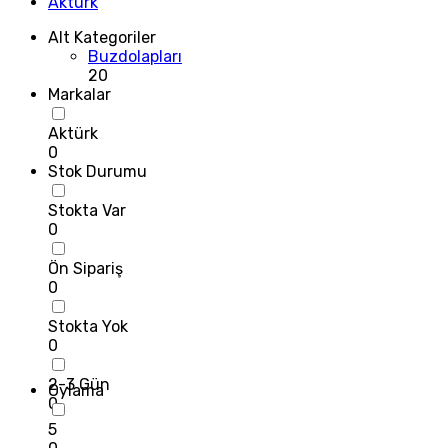
Aktürk
Alt Kategoriler
Buzdolapları
20
Markalar
Aktürk
0
Stok Durumu
Stokta Var
0
Ön Sipariş
0
Stokta Yok
0
2-3 Gün
Oylama
0
5