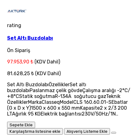
rating
Set Altı Buzdolabı
Ön Sipariş
97.953,90 ₺
(KDV Dahil)
81.628,25 ₺
(KDV Dahil)
Set Altı BuzdolabıÖzelliklerSet altı
buzdolabıPaslanmaz çelik gövdeÇalışma aralığı -2°C/
+8°CStatik soğutmaR-134A soğutucu gazTeknik
ÖzelliklerMarkaClasseqModelCLS 160.60.01-SEbatlar
(G x D x Y)1500 x 600 x 550 mmKapasite2 x 2/3 200
LTAğırlık 95 KGElektrik bağlantısı230V/50Hz/1N..
Sepete Ekle
Karşılaştırma listesine ekle
Alışveriş Listeme Ekle