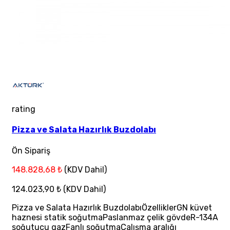
rating
Pizza ve Salata Hazırlık Buzdolabı
Ön Sipariş
148.828,68 ₺
(KDV Dahil)
124.023,90 ₺
(KDV Dahil)
Pizza ve Salata Hazırlık BuzdolabıÖzelliklerGN küvet
haznesi statik soğutmaPaslanmaz çelik gövdeR-134A
soğutucu gazFanlı soğutmaÇalışma aralığı