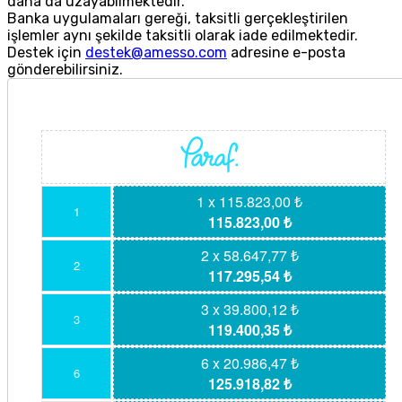
daha da uzayabilmektedir.
Banka uygulamaları gereği, taksitli gerçekleştirilen
işlemler aynı şekilde taksitli olarak iade edilmektedir.
Destek için
destek@amesso.com
adresine e-posta
gönderebilirsiniz.
1 x 115.823,00 ₺
1
115.823,00 ₺
2 x 58.647,77 ₺
2
117.295,54 ₺
3 x 39.800,12 ₺
3
119.400,35 ₺
6 x 20.986,47 ₺
6
125.918,82 ₺