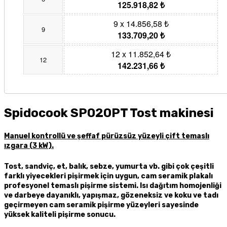
125.918,82 ₺
9 x 14.856,58 ₺
9
133.709,20 ₺
12 x 11.852,64 ₺
12
142.231,66 ₺
Spidocook SP020PT Tost makinesi
Manuel kontrollü ve şeffaf pürüzsüz yüzeyli çift temaslı
ızgara (3 kW).
Tost, sandviç, et, balık, sebze, yumurta vb. gibi çok çeşitli
farklı yiyecekleri pişirmek için uygun, cam seramik plakalı
profesyonel temaslı pişirme sistemi. Isı dağıtım homojenliği
ve darbeye dayanıklı, yapışmaz, gözeneksiz ve koku ve tadı
geçirmeyen cam seramik pişirme yüzeyleri sayesinde
yüksek kaliteli pişirme sonucu.