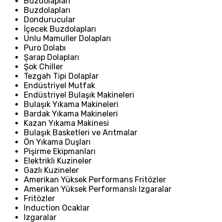
Buzdolapları
Buzdolapları
Dondurucular
İçecek Buzdolapları
Unlu Mamuller Dolapları
Puro Dolabı
Şarap Dolapları
Şok Chiller
Tezgah Tipi Dolaplar
Endüstriyel Mutfak
Endüstriyel Bulaşık Makineleri
Bulaşık Yıkama Makineleri
Bardak Yıkama Makineleri
Kazan Yıkama Makinesi
Bulaşık Basketleri ve Arıtmalar
Ön Yıkama Duşları
Pişirme Ekipmanları
Elektrikli Kuzineler
Gazlı Kuzineler
Amerikan Yüksek Performans Fritözler
Amerikan Yüksek Performanslı Izgaralar
Fritözler
Induction Ocaklar
Izgaralar