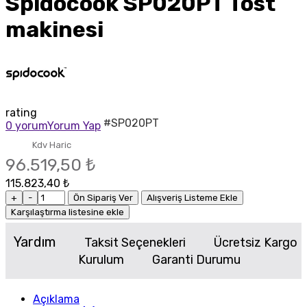
Spidocook SP020PT Tost
makinesi
rating
#SP020PT
0 yorum
Yorum Yap
Kdv Haric
96.519,50 ₺
115.823,40 ₺
+
-
Ön Sipariş Ver
Alışveriş Listeme Ekle
Karşılaştırma listesine ekle
Yardım
Taksit Seçenekleri
Ücretsiz Kargo
Kurulum
Garanti Durumu
Açıklama