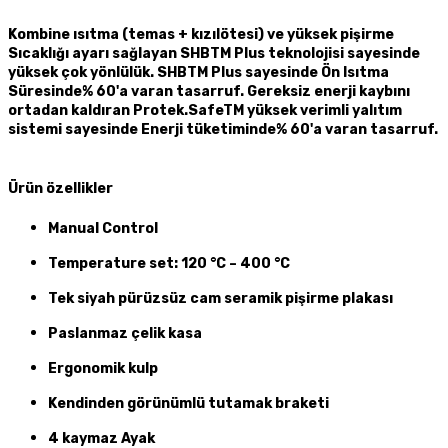
Kombine ısıtma (temas + kızılötesi) ve yüksek pişirme
Sıcaklığı ayarı sağlayan SHBTM Plus teknolojisi sayesinde
yüksek çok yönlülük. SHBTM Plus sayesinde Ön Isıtma
Süresinde% 60'a varan tasarruf. Gereksiz enerji kaybını
ortadan kaldıran Protek.SafeTM yüksek verimli yalıtım
sistemi sayesinde Enerji tüketiminde% 60'a varan tasarruf.
Ürün özellikler
Manual Control
Temperature set: 120 °C – 400 °C
Tek siyah pürüzsüz cam seramik pişirme plakası
Paslanmaz çelik kasa
Ergonomik kulp
Kendinden görünümlü tutamak braketi
4 kaymaz Ayak