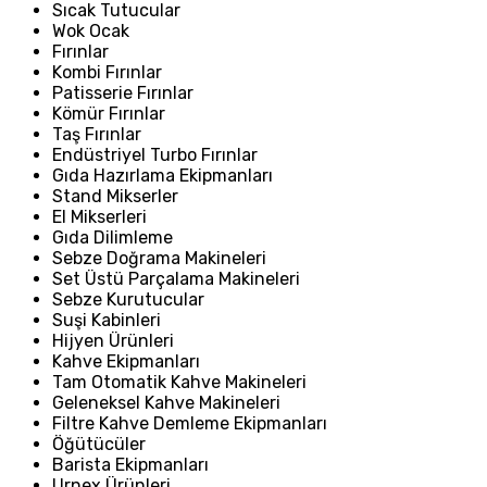
Sıcak Tutucular
Wok Ocak
Fırınlar
Kombi Fırınlar
Patisserie Fırınlar
Kömür Fırınlar
Taş Fırınlar
Endüstriyel Turbo Fırınlar
Gıda Hazırlama Ekipmanları
Stand Mikserler
El Mikserleri
Gıda Dilimleme
Sebze Doğrama Makineleri
Set Üstü Parçalama Makineleri
Sebze Kurutucular
Suşi Kabinleri
Hijyen Ürünleri
Kahve Ekipmanları
Tam Otomatik Kahve Makineleri
Geleneksel Kahve Makineleri
Filtre Kahve Demleme Ekipmanları
Öğütücüler
Barista Ekipmanları
Urnex Ürünleri