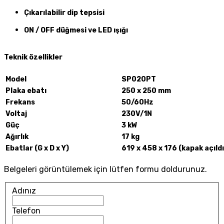
Çıkarılabilir dip tepsisi
ON / OFF düğmesi ve LED ışığı
Teknik özellikler
Model
SP020PT
Plaka ebatı
250 x 250 mm
Frekans
50/60Hz
Voltaj
230V/1N
Güç
3 kW
Ağırlık
17 kg
Ebatlar (G x D x Y)
619 x 458 x 176 (kapak açıl
Belgeleri görüntülemek için lütfen formu doldurunuz.
Adınız
Telefon