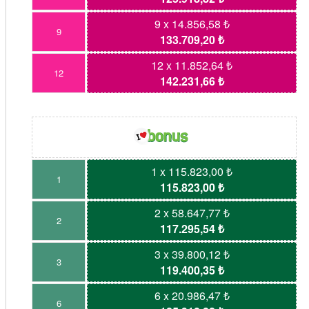
9 x 14.856,58 ₺
9
133.709,20 ₺
12 x 11.852,64 ₺
12
142.231,66 ₺
1 x 115.823,00 ₺
1
115.823,00 ₺
2 x 58.647,77 ₺
2
117.295,54 ₺
3 x 39.800,12 ₺
3
119.400,35 ₺
6 x 20.986,47 ₺
6