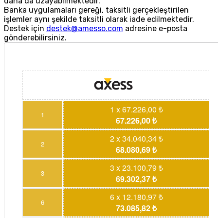
daha da uzayabilmektedir.
Banka uygulamaları gereği, taksitli gerçekleştirilen
işlemler aynı şekilde taksitli olarak iade edilmektedir.
Destek için
destek@amesso.com
adresine e-posta
gönderebilirsiniz.
1 x 67.226,00 ₺
1
67.226,00 ₺
2 x 34.040,34 ₺
2
68.080,69 ₺
3 x 23.100,79 ₺
3
69.302,37 ₺
6 x 12.180,97 ₺
6
73.085,82 ₺