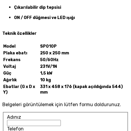
Çıkarılabilir dip tepsisi
ON / OFF düğmesi ve LED ışığı
Teknik özellikler
Model
SP010P
Plaka ebatı
250 x 250 mm
Frekans
50/60Hz
Voltaj
231V/1N
Güç
1,5 kW
Ağırlık
10 kg
Ebatlar (G x D x
331 x 458 x 176 (kapak açıldığında 544)
Y)
mm
Belgeleri görüntülemek için lütfen formu doldurunuz.
Adınız
Telefon