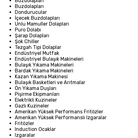
Buzdolapları
Buzdolapları
Dondurucular
İçecek Buzdolapları
Unlu Mamuller Dolapları
Puro Dolabı
Şarap Dolapları
Şok Chiller
Tezgah Tipi Dolaplar
Endüstriyel Mutfak
Endüstriyel Bulaşık Makineleri
Bulaşık Yıkama Makineleri
Bardak Yıkama Makineleri
Kazan Yıkama Makinesi
Bulaşık Basketleri ve Arıtmalar
Ön Yıkama Duşları
Pişirme Ekipmanları
Elektrikli Kuzineler
Gazlı Kuzineler
Amerikan Yüksek Performans Fritözler
Amerikan Yüksek Performanslı Izgaralar
Fritözler
Induction Ocaklar
Izgaralar