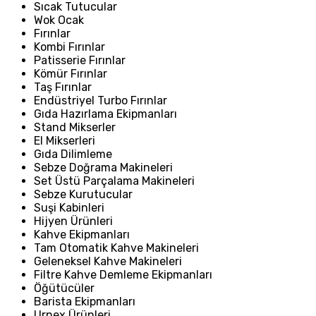
Sıcak Tutucular
Wok Ocak
Fırınlar
Kombi Fırınlar
Patisserie Fırınlar
Kömür Fırınlar
Taş Fırınlar
Endüstriyel Turbo Fırınlar
Gıda Hazırlama Ekipmanları
Stand Mikserler
El Mikserleri
Gıda Dilimleme
Sebze Doğrama Makineleri
Set Üstü Parçalama Makineleri
Sebze Kurutucular
Suşi Kabinleri
Hijyen Ürünleri
Kahve Ekipmanları
Tam Otomatik Kahve Makineleri
Geleneksel Kahve Makineleri
Filtre Kahve Demleme Ekipmanları
Öğütücüler
Barista Ekipmanları
Urnex Ürünleri