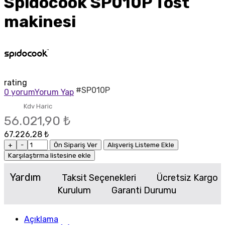
Spidocook SP010P Tost
makinesi
rating
#SP010P
0 yorum
Yorum Yap
Kdv Haric
56.021,90 ₺
67.226,28 ₺
+
-
Ön Sipariş Ver
Alışveriş Listeme Ekle
Karşılaştırma listesine ekle
Yardım
Taksit Seçenekleri
Ücretsiz Kargo
Kurulum
Garanti Durumu
Açıklama