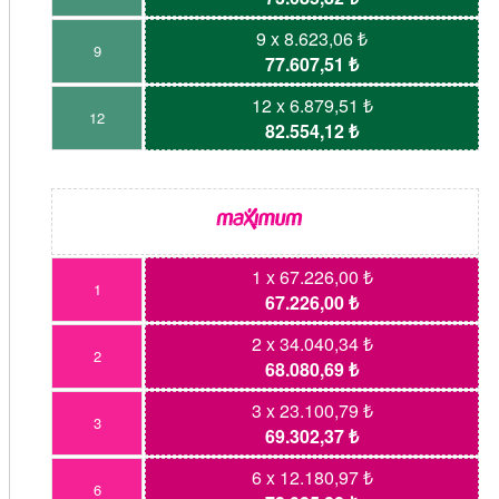
9 x 8.623,06 ₺
9
77.607,51 ₺
12 x 6.879,51 ₺
12
82.554,12 ₺
1 x 67.226,00 ₺
1
67.226,00 ₺
2 x 34.040,34 ₺
2
68.080,69 ₺
3 x 23.100,79 ₺
3
69.302,37 ₺
6 x 12.180,97 ₺
6