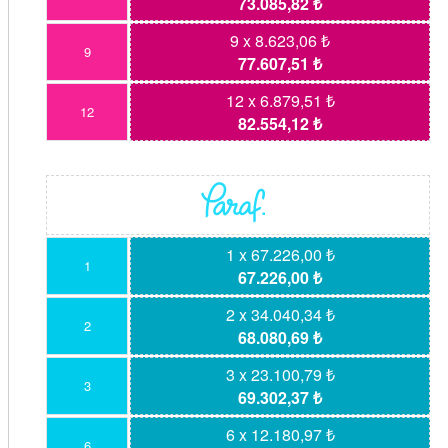
73.085,82 ₺
9 x 8.623,06 ₺
9
77.607,51 ₺
12 x 6.879,51 ₺
12
82.554,12 ₺
1 x 67.226,00 ₺
1
67.226,00 ₺
2 x 34.040,34 ₺
2
68.080,69 ₺
3 x 23.100,79 ₺
3
69.302,37 ₺
6 x 12.180,97 ₺
6