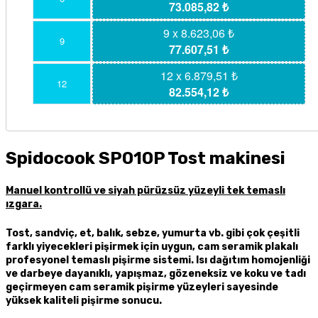
73.085,82 ₺
9 x 8.623,06 ₺
9
77.607,51 ₺
12 x 6.879,51 ₺
12
82.554,12 ₺
Spidocook SP010P Tost makinesi
Manuel kontrollü ve siyah pürüzsüz yüzeyli tek temaslı
ızgara.
Tost, sandviç, et, balık, sebze, yumurta vb. gibi çok çeşitli
farklı yiyecekleri pişirmek için uygun, cam seramik plakalı
profesyonel temaslı pişirme sistemi. Isı dağıtım homojenliği
ve darbeye dayanıklı, yapışmaz, gözeneksiz ve koku ve tadı
geçirmeyen cam seramik pişirme yüzeyleri sayesinde
yüksek kaliteli pişirme sonucu.