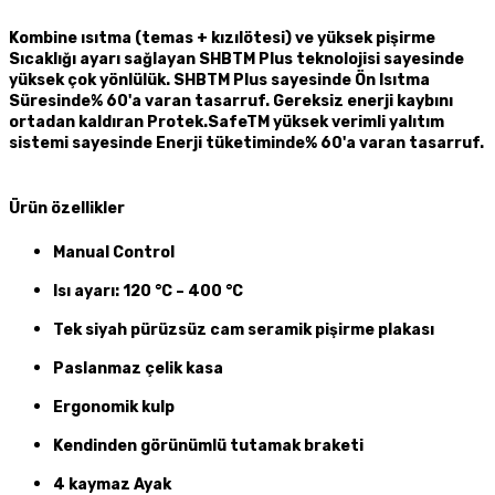
Kombine ısıtma (temas + kızılötesi) ve yüksek pişirme
Sıcaklığı ayarı sağlayan SHBTM Plus teknolojisi sayesinde
yüksek çok yönlülük. SHBTM Plus sayesinde Ön Isıtma
Süresinde% 60'a varan tasarruf. Gereksiz enerji kaybını
ortadan kaldıran Protek.SafeTM yüksek verimli yalıtım
sistemi sayesinde Enerji tüketiminde% 60'a varan tasarruf.
Ürün özellikler
Manual Control
Isı ayarı: 120 °C – 400 °C
Tek siyah pürüzsüz cam seramik pişirme plakası
Paslanmaz çelik kasa
Ergonomik kulp
Kendinden görünümlü tutamak braketi
4 kaymaz Ayak