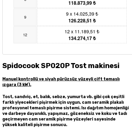
118.873,99 ₺
9 x 14.025,39 ₺
9
126.228,51 ₺
12 x 11.189,51 ₺
12
134.274,17 ₺
Spidocook SP020P Tost makinesi
Manuel kontrollü ve siyah pürüzsüz yüzeyli çift temaslı
ızgara (3 kW).
Tost, sandviç, et, balık, sebze, yumurta vb. gibi çok çeşitli
farklı yiyecekleri pişirmek için uygun, cam seramik plakalı
profesyonel temaslı pişirme sistemi. Isı dağıtım homojenliği
ve darbeye dayanıklı, yapışmaz, gözeneksiz ve koku ve tadı
geçirmeyen cam seramik pişirme yüzeyleri sayesinde
yüksek kaliteli pişirme sonucu.