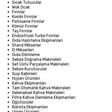
Sıcak Tutucular
Wok Ocak
Fırınlar
Kombi Fırınlar
Patisserie Fırınlar
Kömür Fırınlar
Taş Fırınlar
Endüstriyel Turbo Fırınlar
Gıda Hazırlama Ekipmanları
Stand Mikserler
El Mikserleri
Gıda Dilimleme
Sebze Doğrama Makineleri
Set Üstü Parçalama Makineleri
Sebze Kurutucular
Suşi Kabinleri
Hijyen Ürünleri
Kahve Ekipmanları
Tam Otomatik Kahve Makineleri
Geleneksel Kahve Makineleri
Filtre Kahve Demleme Ekipmanları
Öğütücüler
Barista Ekipmanları
Urnex Ürünleri