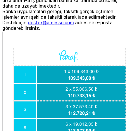
ortalama 1-3 iş günü iken banka kartlarında bu süreç
daha da uzayabilmektedir.
Banka uygulamaları gereği, taksitli gerçekleştirilen
işlemler aynı şekilde taksitli olarak iade edilmektedir.
Destek için
destek@amesso.com
adresine e-posta
gönderebilirsiniz.
1 x 109.343,00 ₺
1
109.343,00 ₺
2 x 55.366,58 ₺
2
110.733,15 ₺
3 x 37.573,40 ₺
3
112.720,21 ₺
6 x 19.812,33 ₺
6
118.873,99 ₺