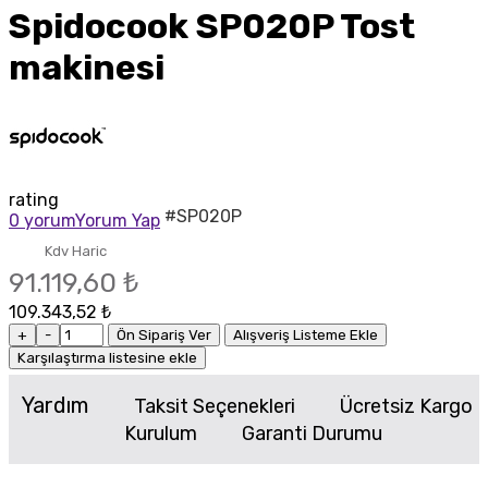
Spidocook SP020P Tost
makinesi
rating
#SP020P
0 yorum
Yorum Yap
Kdv Haric
91.119,60 ₺
109.343,52 ₺
+
-
Ön Sipariş Ver
Alışveriş Listeme Ekle
Karşılaştırma listesine ekle
Yardım
Taksit Seçenekleri
Ücretsiz Kargo
Kurulum
Garanti Durumu