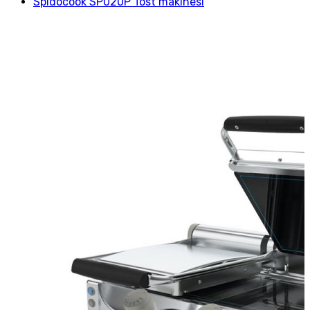
Spidocook SP020P Tost makinesi