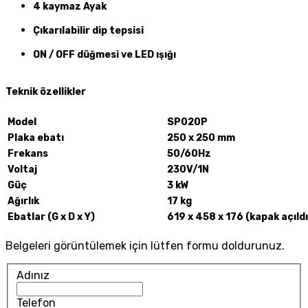
4 kaymaz Ayak
Çıkarılabilir dip tepsisi
ON / OFF düğmesi ve LED ışığı
Teknik özellikler
Model
SP020P
Plaka ebatı
250 x 250 mm
Frekans
50/60Hz
Voltaj
230V/1N
Güç
3 kW
Ağırlık
17 kg
Ebatlar (G x D x Y)
619 x 458 x 176 (kapak açıl
Belgeleri görüntülemek için lütfen formu doldurunuz.
Adınız
Telefon