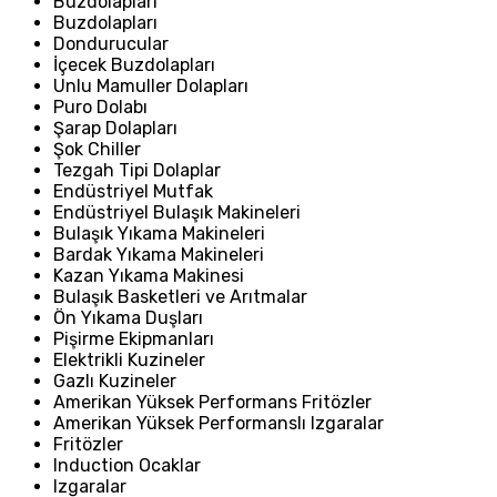
Buzdolapları
Buzdolapları
Dondurucular
İçecek Buzdolapları
Unlu Mamuller Dolapları
Puro Dolabı
Şarap Dolapları
Şok Chiller
Tezgah Tipi Dolaplar
Endüstriyel Mutfak
Endüstriyel Bulaşık Makineleri
Bulaşık Yıkama Makineleri
Bardak Yıkama Makineleri
Kazan Yıkama Makinesi
Bulaşık Basketleri ve Arıtmalar
Ön Yıkama Duşları
Pişirme Ekipmanları
Elektrikli Kuzineler
Gazlı Kuzineler
Amerikan Yüksek Performans Fritözler
Amerikan Yüksek Performanslı Izgaralar
Fritözler
Induction Ocaklar
Izgaralar