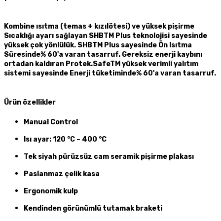
Kombine ısıtma (temas + kızılötesi) ve yüksek pişirme
Sıcaklığı ayarı sağlayan SHBTM Plus teknolojisi sayesinde
yüksek çok yönlülük. SHBTM Plus sayesinde Ön Isıtma
Süresinde% 60'a varan tasarruf. Gereksiz enerji kaybını
ortadan kaldıran Protek.SafeTM yüksek verimli yalıtım
sistemi sayesinde Enerji tüketiminde% 60'a varan tasarruf.
Ürün özellikler
Manual Control
Isı ayar: 120 °C – 400 °C
Tek siyah pürüzsüz cam seramik pişirme plakası
Paslanmaz çelik kasa
Ergonomik kulp
Kendinden görünümlü tutamak braketi