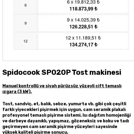
6 x 19.812,33 ₺
6
118.873,99 ₺
9 x 14.025,39 ₺
9
126.228,51 ₺
12 x 11.189,51 ₺
12
134.274,17 ₺
Spidocook SP020P Tost makinesi
Manuel kontrollü ve siyah pürüzsüz yüzeyli çift temaslı
ızgara (3 kW).
Tost, sandviç, et, balık, sebze, yumurta vb. gibi çok çeşitli
farklı yiyecekleri pişirmek için uygun, cam seramik plakalı
profesyonel temaslı pişirme sistemi. Isı dağıtım homojenliği
ve darbeye dayanıklı, yapışmaz, gözeneksiz ve koku ve tadı
geçirmeyen cam seramik pişirme yüzeyleri sayesinde
yüksek kaliteli pişirme sonucu.