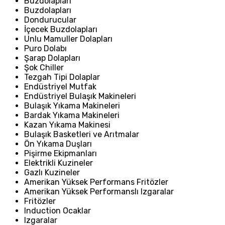
Buzdolapları
Buzdolapları
Dondurucular
İçecek Buzdolapları
Unlu Mamuller Dolapları
Puro Dolabı
Şarap Dolapları
Şok Chiller
Tezgah Tipi Dolaplar
Endüstriyel Mutfak
Endüstriyel Bulaşık Makineleri
Bulaşık Yıkama Makineleri
Bardak Yıkama Makineleri
Kazan Yıkama Makinesi
Bulaşık Basketleri ve Arıtmalar
Ön Yıkama Duşları
Pişirme Ekipmanları
Elektrikli Kuzineler
Gazlı Kuzineler
Amerikan Yüksek Performans Fritözler
Amerikan Yüksek Performanslı Izgaralar
Fritözler
Induction Ocaklar
Izgaralar