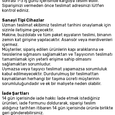
sonrası 1-3 iş günü içerisinde kargoya teslim edilir.
Siparişinizi vermeden önce teslimat adresinizi lütfen
kontrol ediniz.
Sanayi Tipi Cihazlar
Uzman teslimat ekibimiz teslimat tarihini onaylamak için
sizinle iletişime geçecektir.
Makine, buzdolabı ve tüm paket eşyaların teslimi, binanın
zemin kat girişine yapılacaktır. Asansör veya merdivenleri
içermez.
Müşteriler, sipariş edilen ürünlerin kapı aralıklarına ve
tesislerine sığmasını sağlamaktan ve Taşıyıcının teslimatı
tamamlamak için yeterli erişime sahip olmasını
sağlamaktan sorumludur.
Uymazsa veya taşıyıcı teslimat yapamazsa sorumluluk
kabul edilmeyecektir. Durdurulmuş bir teslimattan
kaynaklanan herhangi bir taşıma ücreti müşterinin
sorumluluğundadır ve ek bir maliyete neden olabilir.
İade Şartları
14 gün içerisinde iade hakkı: İade etmek istediğiniz
ürünleri, iade formunu doldurarak, siparişi teslim
aldığınız tarihten itibaren 14 gün içerisinde ürünle birlikte
geri gönderebilirsiniz.