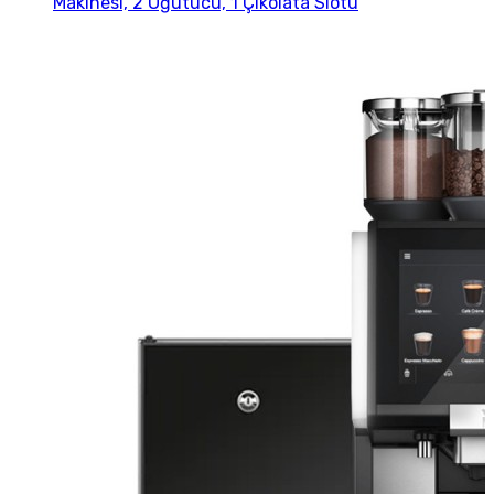
Makinesi, 2 Öğütücü, 1 Çikolata Slotu