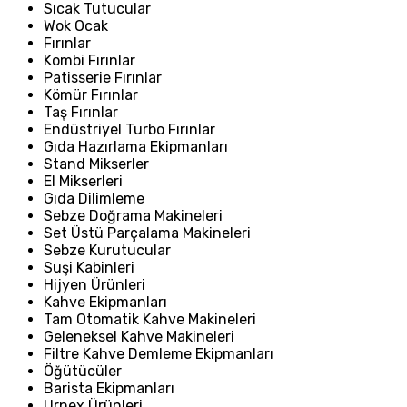
Sıcak Tutucular
Wok Ocak
Fırınlar
Kombi Fırınlar
Patisserie Fırınlar
Kömür Fırınlar
Taş Fırınlar
Endüstriyel Turbo Fırınlar
Gıda Hazırlama Ekipmanları
Stand Mikserler
El Mikserleri
Gıda Dilimleme
Sebze Doğrama Makineleri
Set Üstü Parçalama Makineleri
Sebze Kurutucular
Suşi Kabinleri
Hijyen Ürünleri
Kahve Ekipmanları
Tam Otomatik Kahve Makineleri
Geleneksel Kahve Makineleri
Filtre Kahve Demleme Ekipmanları
Öğütücüler
Barista Ekipmanları
Urnex Ürünleri