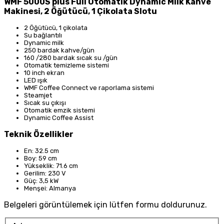
WMF 5000S plus Full Otomatik Dynamic Milk Kahve
Makinesi, 2 Öğütücü, 1 Çikolata Slotu
2 Öğütücü, 1 çikolata
Su bağlantılı
Dynamic milk
250 bardak kahve/gün
160 /280 bardak sıcak su /gün
Otomatik temizleme sistemi
10 inch ekran
LED ışık
WMF Coffee Connect ve raporlama sistemi
Steamjet
Sıcak su çıkışı
Otomatik emzik sistemi
Dynamic Coffee Assist
Teknik Özellikler
En: 32.5 cm
Boy: 59 cm
Yükseklik: 71.6 cm
Gerilim: 230 V
Güç: 3,5 kW
Menşei: Almanya
Belgeleri görüntülemek için lütfen formu doldurunuz.