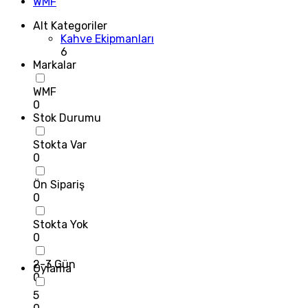
WMF
Alt Kategoriler
Kahve Ekipmanları
6
Markalar
WMF
0
Stok Durumu
Stokta Var
0
Ön Sipariş
0
Stokta Yok
0
2-3 Gün
Oylama
0
5