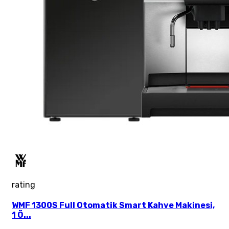
rating
WMF 1300S Full Otomatik Smart Kahve Makinesi,
1 Ö...