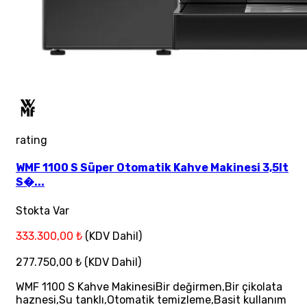
rating
WMF 1100 S Süper Otomatik Kahve Makinesi 3,5lt
S�...
Stokta Var
333.300,00 ₺
(KDV Dahil)
277.750,00 ₺
(KDV Dahil)
WMF 1100 S Kahve MakinesiBir değirmen,Bir çikolata
haznesi,Su tanklı,Otomatik temizleme,Basit kullanım