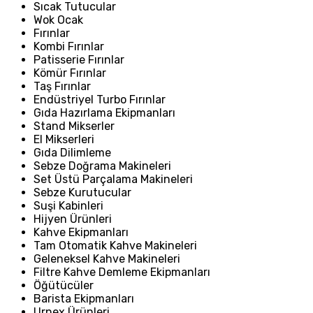
Sıcak Tutucular
Wok Ocak
Fırınlar
Kombi Fırınlar
Patisserie Fırınlar
Kömür Fırınlar
Taş Fırınlar
Endüstriyel Turbo Fırınlar
Gıda Hazırlama Ekipmanları
Stand Mikserler
El Mikserleri
Gıda Dilimleme
Sebze Doğrama Makineleri
Set Üstü Parçalama Makineleri
Sebze Kurutucular
Suşi Kabinleri
Hijyen Ürünleri
Kahve Ekipmanları
Tam Otomatik Kahve Makineleri
Geleneksel Kahve Makineleri
Filtre Kahve Demleme Ekipmanları
Öğütücüler
Barista Ekipmanları
Urnex Ürünleri