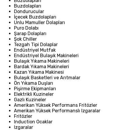
Buzdolapları
Buzdolapları
Dondurucular
İçecek Buzdolapları
Unlu Mamuller Dolapları
Puro Dolabı
Şarap Dolapları
Şok Chiller
Tezgah Tipi Dolaplar
Endüstriyel Mutfak
Endüstriyel Bulaşık Makineleri
Bulaşık Yıkama Makineleri
Bardak Yıkama Makineleri
Kazan Yıkama Makinesi
Bulaşık Basketleri ve Arıtmalar
Ön Yıkama Duşları
Pişirme Ekipmanları
Elektrikli Kuzineler
Gazlı Kuzineler
Amerikan Yüksek Performans Fritözler
Amerikan Yüksek Performanslı Izgaralar
Fritözler
Induction Ocaklar
Izgaralar