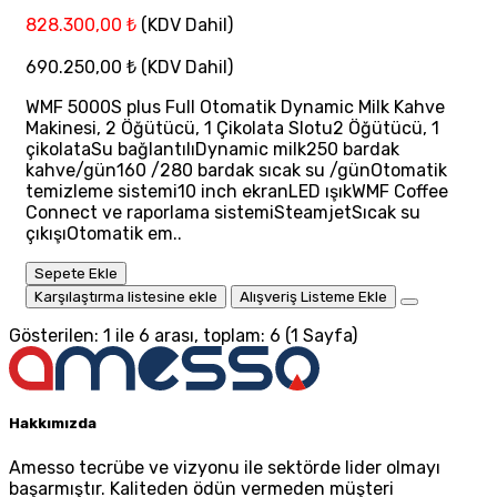
828.300,00 ₺
(KDV Dahil)
690.250,00 ₺
(KDV Dahil)
WMF 5000S plus Full Otomatik Dynamic Milk Kahve
Makinesi, 2 Öğütücü, 1 Çikolata Slotu2 Öğütücü, 1
çikolataSu bağlantılıDynamic milk250 bardak
kahve/gün160 /280 bardak sıcak su /günOtomatik
temizleme sistemi10 inch ekranLED ışıkWMF Coffee
Connect ve raporlama sistemiSteamjetSıcak su
çıkışıOtomatik em..
Sepete Ekle
Karşılaştırma listesine ekle
Alışveriş Listeme Ekle
Gösterilen: 1 ile 6 arası, toplam: 6 (1 Sayfa)
Hakkımızda
Amesso tecrübe ve vizyonu ile sektörde lider olmayı
başarmıştır. Kaliteden ödün vermeden müşteri