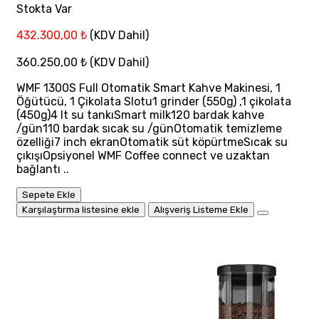
Stokta Var
432.300,00 ₺
(KDV Dahil)
360.250,00 ₺
(KDV Dahil)
WMF 1300S Full Otomatik Smart Kahve Makinesi, 1
Öğütücü, 1 Çikolata Slotu1 grinder (550g) ,1 çikolata
(450g)4 lt su tankıSmart milk120 bardak kahve
/gün110 bardak sıcak su /günOtomatik temizleme
özelliği7 inch ekranOtomatik süt köpürtmeSıcak su
çıkışıOpsiyonel WMF Coffee connect ve uzaktan
bağlantı ..
Sepete Ekle
Karşılaştırma listesine ekle
Alışveriş Listeme Ekle