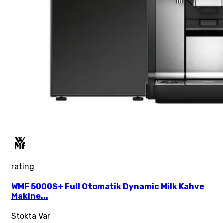
rating
WMF 5000S+ Full Otomatik Dynamic Milk Kahve
Makine...
Stokta Var