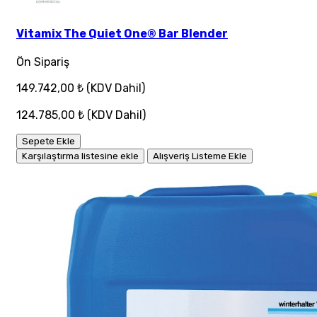
Vitamix The Quiet One® Bar Blender
Ön Sipariş
149.742,00 ₺
(KDV Dahil)
124.785,00 ₺
(KDV Dahil)
Sepete Ekle
Karşılaştırma listesine ekle
Alışveriş Listeme Ekle