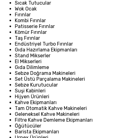
Sıcak Tutucular
Wok Ocak
Fırınlar
Kombi Fırınlar
Patisserie Fırınlar
Kömür Fırınlar
Taş Fırınlar
Endüstriyel Turbo Fırınlar
Gıda Hazırlama Ekipmanları
Stand Mikserler
El Mikserleri
Gıda Dilimleme
Sebze Doğrama Makineleri
Set Üstü Parçalama Makineleri
Sebze Kurutucular
Suşi Kabinleri
Hijyen Ürünleri
Kahve Ekipmanları
Tam Otomatik Kahve Makineleri
Geleneksel Kahve Makineleri
Filtre Kahve Demleme Ekipmanları
Öğütücüler
Barista Ekipmanları
Urnex Ürünleri