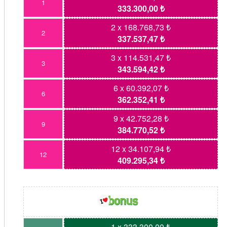
1
333.300,00 ₺
2 x 168.768,73 ₺
2
337.537,47 ₺
3 x 114.531,47 ₺
3
343.594,42 ₺
6 x 60.392,07 ₺
6
362.352,41 ₺
9 x 42.752,28 ₺
9
384.770,52 ₺
12 x 34.107,94 ₺
12
409.295,34 ₺
1 x 333.300,00 ₺