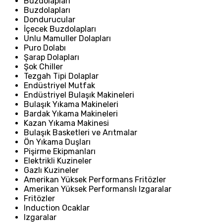
Buzdolapları
Buzdolapları
Dondurucular
İçecek Buzdolapları
Unlu Mamuller Dolapları
Puro Dolabı
Şarap Dolapları
Şok Chiller
Tezgah Tipi Dolaplar
Endüstriyel Mutfak
Endüstriyel Bulaşık Makineleri
Bulaşık Yıkama Makineleri
Bardak Yıkama Makineleri
Kazan Yıkama Makinesi
Bulaşık Basketleri ve Arıtmalar
Ön Yıkama Duşları
Pişirme Ekipmanları
Elektrikli Kuzineler
Gazlı Kuzineler
Amerikan Yüksek Performans Fritözler
Amerikan Yüksek Performanslı Izgaralar
Fritözler
Induction Ocaklar
Izgaralar