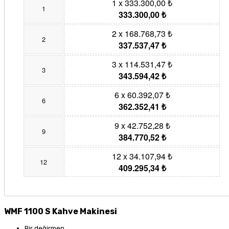
1 x 333.300,00 ₺
1
333.300,00 ₺
2 x 168.768,73 ₺
2
337.537,47 ₺
3 x 114.531,47 ₺
3
343.594,42 ₺
6 x 60.392,07 ₺
6
362.352,41 ₺
9 x 42.752,28 ₺
9
384.770,52 ₺
12 x 34.107,94 ₺
12
409.295,34 ₺
WMF 1100 S Kahve Makinesi
Bir değirmen,