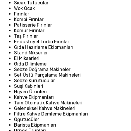
Sıcak Tutucular
Wok Ocak
Fırınlar
Kombi Fırınlar
Patisserie Fırınlar
Kömür Fırınlar
Taş Fırınlar
Endüstriyel Turbo Fırınlar
Gıda Hazırlama Ekipmanları
Stand Mikserler
El Mikserleri
Gıda Dilimleme
Sebze Doğrama Makineleri
Set Üstü Parçalama Makineleri
Sebze Kurutucular
Suşi Kabinleri
Hijyen Ürünleri
Kahve Ekipmanları
Tam Otomatik Kahve Makineleri
Geleneksel Kahve Makineleri
Filtre Kahve Demleme Ekipmanları
Öğütücüler
Barista Ekipmanları
Urnex Ürünleri