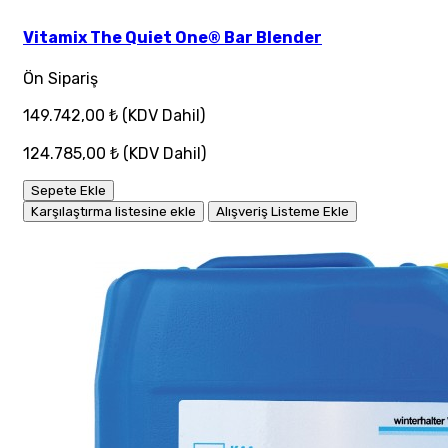
Vitamix The Quiet One® Bar Blender
Ön Sipariş
149.742,00 ₺
(KDV Dahil)
124.785,00 ₺
(KDV Dahil)
Sepete Ekle
Karşılaştırma listesine ekle
Alışveriş Listeme Ekle