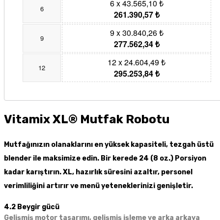
6 x 43.565,10 ₺
6
261.390,57 ₺
9 x 30.840,26 ₺
9
277.562,34 ₺
12 x 24.604,49 ₺
12
295.253,84 ₺
Vitamix XL® Mutfak Robotu
Mutfağınızın olanaklarını en yüksek kapasiteli, tezgah üstü
blender ile maksimize edin. Bir kerede 24 (8 oz.) Porsiyon
kadar karıştırın. XL, hazırlık süresini azaltır, personel
verimliliğini artırır ve menü yeteneklerinizi genişletir.
4.2 Beygir gücü
Gelişmiş motor tasarımı, gelişmiş işleme ve arka arkaya