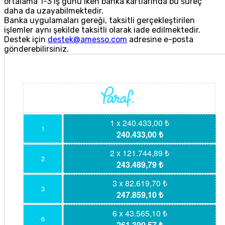
ortalama 1-3 iş günü iken banka kartlarında bu süreç
daha da uzayabilmektedir.
Banka uygulamaları gereği, taksitli gerçekleştirilen
işlemler aynı şekilde taksitli olarak iade edilmektedir.
Destek için
destek@amesso.com
adresine e-posta
gönderebilirsiniz.
1 x 240.433,00 ₺
1
240.433,00 ₺
2 x 121.744,89 ₺
2
243.489,79 ₺
3 x 82.619,70 ₺
3
247.859,10 ₺
6 x 43.565,10 ₺
6
261.390,57 ₺