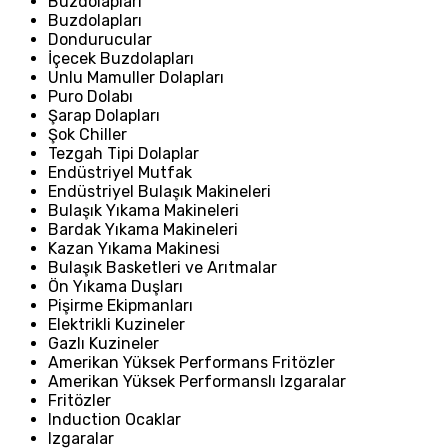
Buzdolapları
Buzdolapları
Dondurucular
İçecek Buzdolapları
Unlu Mamuller Dolapları
Puro Dolabı
Şarap Dolapları
Şok Chiller
Tezgah Tipi Dolaplar
Endüstriyel Mutfak
Endüstriyel Bulaşık Makineleri
Bulaşık Yıkama Makineleri
Bardak Yıkama Makineleri
Kazan Yıkama Makinesi
Bulaşık Basketleri ve Arıtmalar
Ön Yıkama Duşları
Pişirme Ekipmanları
Elektrikli Kuzineler
Gazlı Kuzineler
Amerikan Yüksek Performans Fritözler
Amerikan Yüksek Performanslı Izgaralar
Fritözler
Induction Ocaklar
Izgaralar