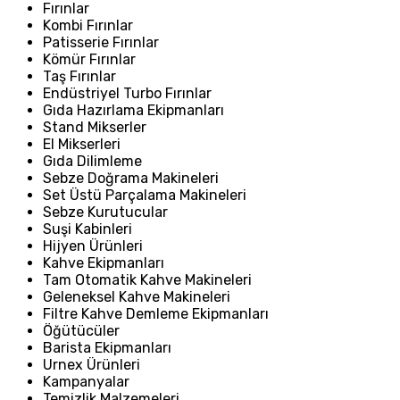
Fırınlar
Kombi Fırınlar
Patisserie Fırınlar
Kömür Fırınlar
Taş Fırınlar
Endüstriyel Turbo Fırınlar
Gıda Hazırlama Ekipmanları
Stand Mikserler
El Mikserleri
Gıda Dilimleme
Sebze Doğrama Makineleri
Set Üstü Parçalama Makineleri
Sebze Kurutucular
Suşi Kabinleri
Hijyen Ürünleri
Kahve Ekipmanları
Tam Otomatik Kahve Makineleri
Geleneksel Kahve Makineleri
Filtre Kahve Demleme Ekipmanları
Öğütücüler
Barista Ekipmanları
Urnex Ürünleri
Kampanyalar
Temizlik Malzemeleri