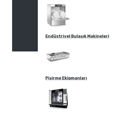
Endüstriyel Bulaşık Makineleri
Pişirme Ekipmanları