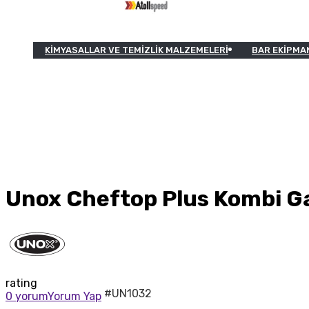
KIMYASALLAR VE TEMIZLIK MALZEMELERI
BAR EKIPMA
Unox Cheftop Plus Kombi Gaz
rating
#UN1032
0 yorum
Yorum Yap