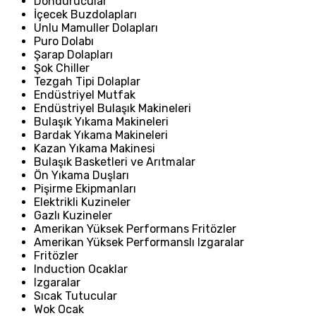
Dondurucular
İçecek Buzdolapları
Unlu Mamuller Dolapları
Puro Dolabı
Şarap Dolapları
Şok Chiller
Tezgah Tipi Dolaplar
Endüstriyel Mutfak
Endüstriyel Bulaşık Makineleri
Bulaşık Yıkama Makineleri
Bardak Yıkama Makineleri
Kazan Yıkama Makinesi
Bulaşık Basketleri ve Arıtmalar
Ön Yıkama Duşları
Pişirme Ekipmanları
Elektrikli Kuzineler
Gazlı Kuzineler
Amerikan Yüksek Performans Fritözler
Amerikan Yüksek Performanslı Izgaralar
Fritözler
Induction Ocaklar
Izgaralar
Sıcak Tutucular
Wok Ocak