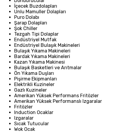
Dondurucular
İçecek Buzdolapları
Unlu Mamuller Dolapları
Puro Dolabı
Şarap Dolapları
Şok Chiller
Tezgah Tipi Dolaplar
Endüstriyel Mutfak
Endüstriyel Bulaşık Makineleri
Bulaşık Yıkama Makineleri
Bardak Yıkama Makineleri
Kazan Yıkama Makinesi
Bulaşık Basketleri ve Arıtmalar
Ön Yıkama Duşları
Pişirme Ekipmanları
Elektrikli Kuzineler
Gazlı Kuzineler
Amerikan Yüksek Performans Fritözler
Amerikan Yüksek Performanslı Izgaralar
Fritözler
Induction Ocaklar
Izgaralar
Sıcak Tutucular
Wok Ocak