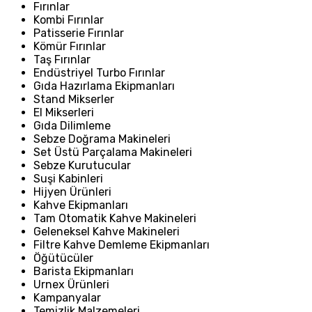
Fırınlar
Kombi Fırınlar
Patisserie Fırınlar
Kömür Fırınlar
Taş Fırınlar
Endüstriyel Turbo Fırınlar
Gıda Hazırlama Ekipmanları
Stand Mikserler
El Mikserleri
Gıda Dilimleme
Sebze Doğrama Makineleri
Set Üstü Parçalama Makineleri
Sebze Kurutucular
Suşi Kabinleri
Hijyen Ürünleri
Kahve Ekipmanları
Tam Otomatik Kahve Makineleri
Geleneksel Kahve Makineleri
Filtre Kahve Demleme Ekipmanları
Öğütücüler
Barista Ekipmanları
Urnex Ürünleri
Kampanyalar
Temizlik Malzemeleri