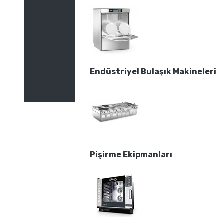
Endüstriyel Bulaşık Makineleri
Pişirme Ekipmanları