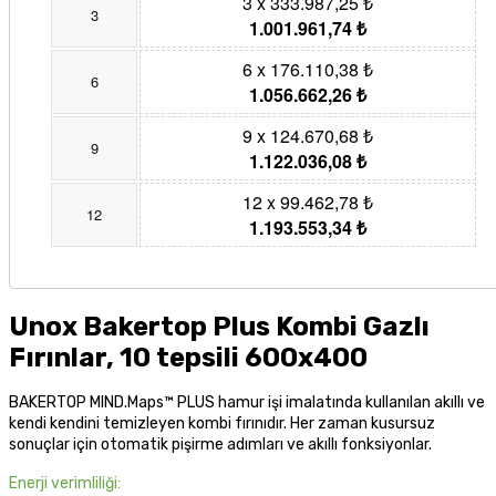
3 x 333.987,25 ₺
3
1.001.961,74 ₺
6 x 176.110,38 ₺
6
1.056.662,26 ₺
9 x 124.670,68 ₺
9
1.122.036,08 ₺
12 x 99.462,78 ₺
12
1.193.553,34 ₺
Unox Bakertop Plus Kombi Gazlı
Fırınlar, 10 tepsili 600x400
BAKERTOP MIND.Maps™ PLUS hamur işi imalatında kullanılan akıllı ve
kendi kendini temizleyen kombi fırınıdır. Her zaman kusursuz
sonuçlar için otomatik pişirme adımları ve akıllı fonksiyonlar.
Enerji verimliliği: