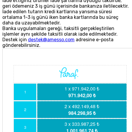
İade ettiğiniz ürünler iade şartlarına uyduğu takdirde,
geri ödemeniz 3 iş günü içerisinde bankanıza iletilecektir.
İade edilen tutarın kredi kartlarına yansıma süresi
ortalama 1-3 iş günü iken banka kartlarında bu süreç
daha da uzayabilmektedir.
Banka uygulamaları gereği, taksitli gerçekleştirilen
işlemler aynı şekilde taksitli olarak iade edilmektedir.
Destek için
destek@amesso.com
adresine e-posta
gönderebilirsiniz.
1 x 971.942,00 ₺
1
971.942,00 ₺
2 x 492.149,48 ₺
2
984.298,95 ₺
3 x 333.987,25 ₺
3
1.001.961,74 ₺