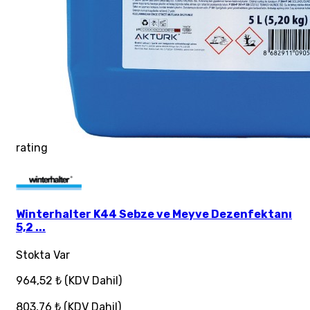
rating
Winterhalter K44 Sebze ve Meyve Dezenfektanı
5,2 ...
Stokta Var
964,52 ₺
(KDV Dahil)
803,76 ₺
(KDV Dahil)