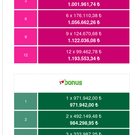
3
1.001.961,74 ₺
6 x 176.110,38 ₺
6
1.056.662,26 ₺
9 x 124.670,68 ₺
9
1.122.036,08 ₺
12 x 99.462,78 ₺
12
1.193.553,34 ₺
1 x 971.942,00 ₺
1
971.942,00 ₺
2 x 492.149,48 ₺
2
984.298,95 ₺
3 x 333.987,25 ₺