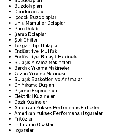
Buzdolapları
Buzdolapları
Dondurucular
İçecek Buzdolapları
Unlu Mamuller Dolapları
Puro Dolabı
Şarap Dolapları
Şok Chiller
Tezgah Tipi Dolaplar
Endüstriyel Mutfak
Endüstriyel Bulaşık Makineleri
Bulaşık Yıkama Makineleri
Bardak Yıkama Makineleri
Kazan Yıkama Makinesi
Bulaşık Basketleri ve Arıtmalar
Ön Yıkama Duşları
Pişirme Ekipmanları
Elektrikli Kuzineler
Gazlı Kuzineler
Amerikan Yüksek Performans Fritözler
Amerikan Yüksek Performanslı Izgaralar
Fritözler
Induction Ocaklar
Izgaralar