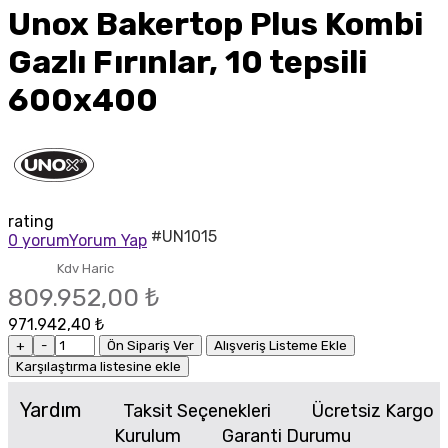
Unox Bakertop Plus Kombi
Gazlı Fırınlar, 10 tepsili
600x400
rating
#UN1015
0 yorum
Yorum Yap
Kdv Haric
809.952,00 ₺
971.942,40 ₺
+
-
Ön Sipariş Ver
Alışveriş Listeme Ekle
Karşılaştırma listesine ekle
Yardım
Taksit Seçenekleri
Ücretsiz Kargo
Kurulum
Garanti Durumu