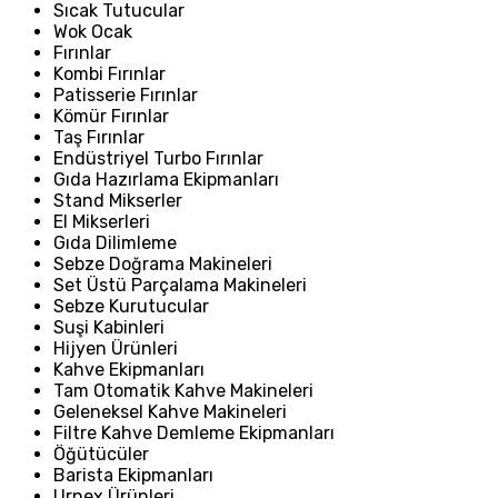
Sıcak Tutucular
Wok Ocak
Fırınlar
Kombi Fırınlar
Patisserie Fırınlar
Kömür Fırınlar
Taş Fırınlar
Endüstriyel Turbo Fırınlar
Gıda Hazırlama Ekipmanları
Stand Mikserler
El Mikserleri
Gıda Dilimleme
Sebze Doğrama Makineleri
Set Üstü Parçalama Makineleri
Sebze Kurutucular
Suşi Kabinleri
Hijyen Ürünleri
Kahve Ekipmanları
Tam Otomatik Kahve Makineleri
Geleneksel Kahve Makineleri
Filtre Kahve Demleme Ekipmanları
Öğütücüler
Barista Ekipmanları
Urnex Ürünleri