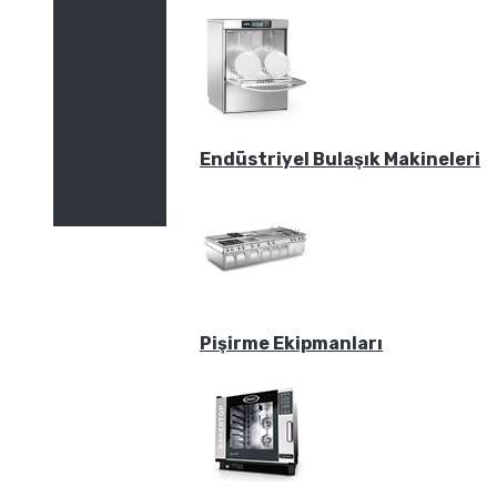
Endüstriyel Bulaşık Makineleri
Pişirme Ekipmanları