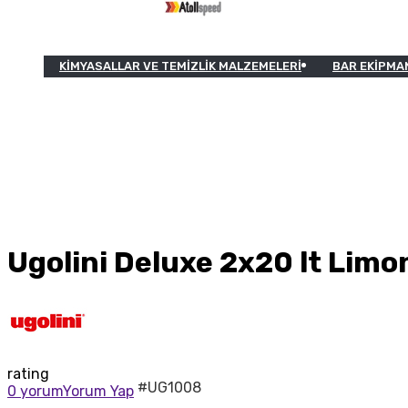
KIMYASALLAR VE TEMIZLIK MALZEMELERI
BAR EKIPMA
Ugolini Deluxe 2x20 lt Limo
rating
#UG1008
0 yorum
Yorum Yap