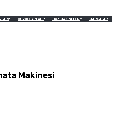
NLARI
BUZDOLAPLARI
BUZ MAKINELERI
MARKALAR
nata Makinesi