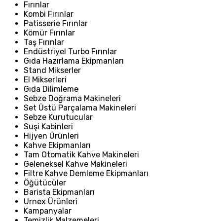
Fırınlar
Kombi Fırınlar
Patisserie Fırınlar
Kömür Fırınlar
Taş Fırınlar
Endüstriyel Turbo Fırınlar
Gıda Hazırlama Ekipmanları
Stand Mikserler
El Mikserleri
Gıda Dilimleme
Sebze Doğrama Makineleri
Set Üstü Parçalama Makineleri
Sebze Kurutucular
Suşi Kabinleri
Hijyen Ürünleri
Kahve Ekipmanları
Tam Otomatik Kahve Makineleri
Geleneksel Kahve Makineleri
Filtre Kahve Demleme Ekipmanları
Öğütücüler
Barista Ekipmanları
Urnex Ürünleri
Kampanyalar
Temizlik Malzemeleri