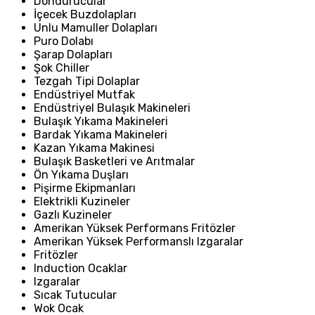
Dondurucular
İçecek Buzdolapları
Unlu Mamuller Dolapları
Puro Dolabı
Şarap Dolapları
Şok Chiller
Tezgah Tipi Dolaplar
Endüstriyel Mutfak
Endüstriyel Bulaşık Makineleri
Bulaşık Yıkama Makineleri
Bardak Yıkama Makineleri
Kazan Yıkama Makinesi
Bulaşık Basketleri ve Arıtmalar
Ön Yıkama Duşları
Pişirme Ekipmanları
Elektrikli Kuzineler
Gazlı Kuzineler
Amerikan Yüksek Performans Fritözler
Amerikan Yüksek Performanslı Izgaralar
Fritözler
Induction Ocaklar
Izgaralar
Sıcak Tutucular
Wok Ocak