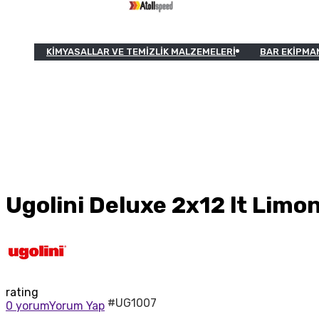
KIMYASALLAR VE TEMIZLIK MALZEMELERI
BAR EKIPMA
Ugolini Deluxe 2x12 lt Limo
rating
#UG1007
0 yorum
Yorum Yap