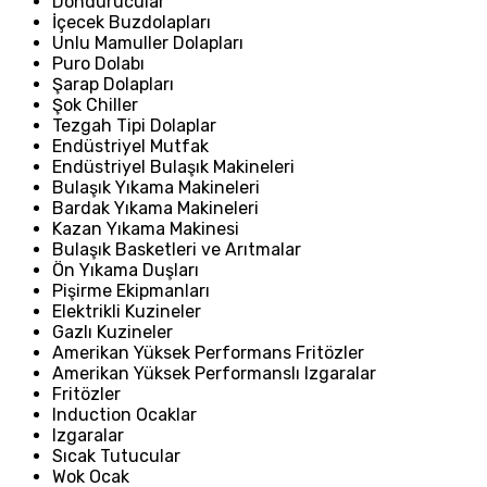
Dondurucular
İçecek Buzdolapları
Unlu Mamuller Dolapları
Puro Dolabı
Şarap Dolapları
Şok Chiller
Tezgah Tipi Dolaplar
Endüstriyel Mutfak
Endüstriyel Bulaşık Makineleri
Bulaşık Yıkama Makineleri
Bardak Yıkama Makineleri
Kazan Yıkama Makinesi
Bulaşık Basketleri ve Arıtmalar
Ön Yıkama Duşları
Pişirme Ekipmanları
Elektrikli Kuzineler
Gazlı Kuzineler
Amerikan Yüksek Performans Fritözler
Amerikan Yüksek Performanslı Izgaralar
Fritözler
Induction Ocaklar
Izgaralar
Sıcak Tutucular
Wok Ocak