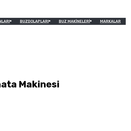
NLARI
BUZDOLAPLARI
BUZ MAKINELERI
MARKALAR
nata Makinesi