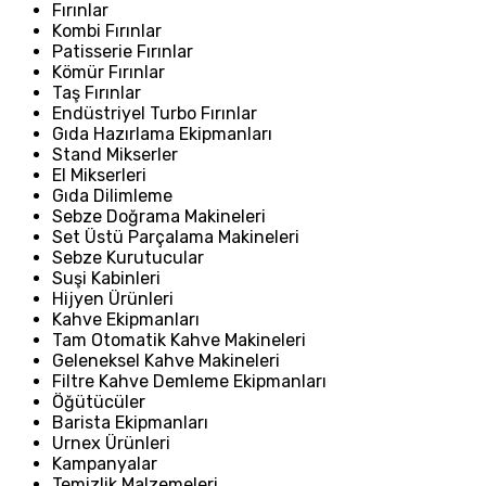
Fırınlar
Kombi Fırınlar
Patisserie Fırınlar
Kömür Fırınlar
Taş Fırınlar
Endüstriyel Turbo Fırınlar
Gıda Hazırlama Ekipmanları
Stand Mikserler
El Mikserleri
Gıda Dilimleme
Sebze Doğrama Makineleri
Set Üstü Parçalama Makineleri
Sebze Kurutucular
Suşi Kabinleri
Hijyen Ürünleri
Kahve Ekipmanları
Tam Otomatik Kahve Makineleri
Geleneksel Kahve Makineleri
Filtre Kahve Demleme Ekipmanları
Öğütücüler
Barista Ekipmanları
Urnex Ürünleri
Kampanyalar
Temizlik Malzemeleri