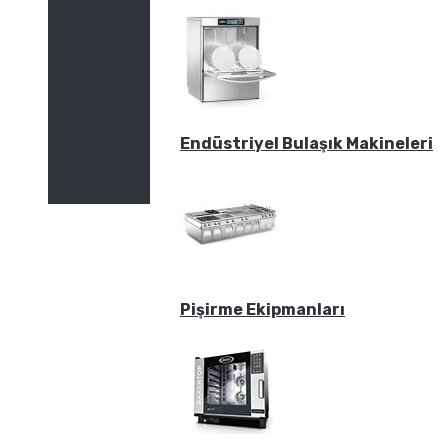
Endüstriyel Bulaşık Makineleri
Pişirme Ekipmanları