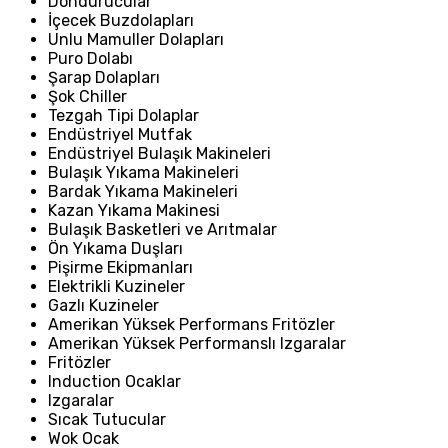
Dondurucular
İçecek Buzdolapları
Unlu Mamuller Dolapları
Puro Dolabı
Şarap Dolapları
Şok Chiller
Tezgah Tipi Dolaplar
Endüstriyel Mutfak
Endüstriyel Bulaşık Makineleri
Bulaşık Yıkama Makineleri
Bardak Yıkama Makineleri
Kazan Yıkama Makinesi
Bulaşık Basketleri ve Arıtmalar
Ön Yıkama Duşları
Pişirme Ekipmanları
Elektrikli Kuzineler
Gazlı Kuzineler
Amerikan Yüksek Performans Fritözler
Amerikan Yüksek Performanslı Izgaralar
Fritözler
Induction Ocaklar
Izgaralar
Sıcak Tutucular
Wok Ocak