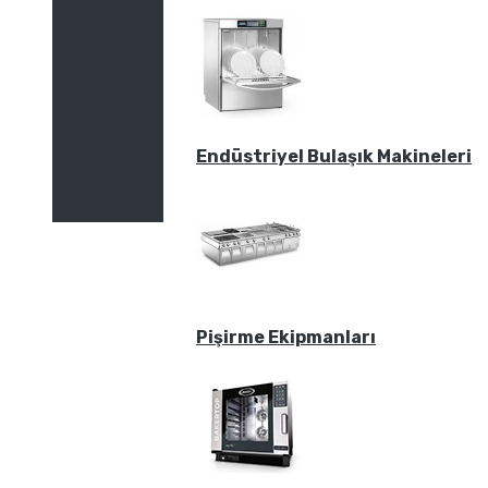
Endüstriyel Bulaşık Makineleri
Pişirme Ekipmanları