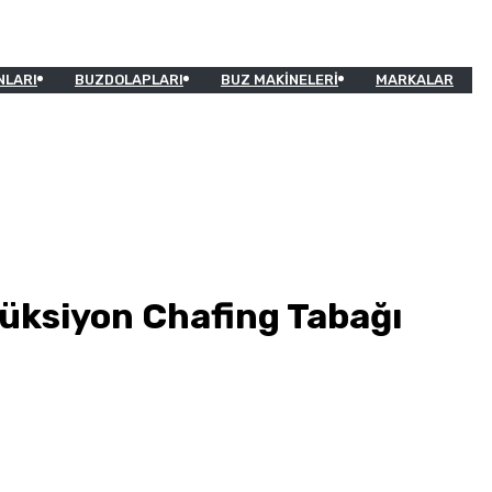
NLARI
BUZDOLAPLARI
BUZ MAKINELERI
MARKALAR
düksiyon Chafing Tabağı