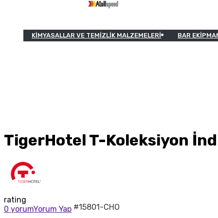
KIMYASALLAR VE TEMIZLIK MALZEMELERI
BAR EKIPMA
TigerHotel T-Koleksiyon İn
rating
#15801-CHO
0 yorum
Yorum Yap