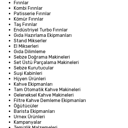
Fırınlar
Kombi Fırınlar
Patisserie Fırınlar
Kömür Fırınlar
Taş Fırınlar
Endüstriyel Turbo Fırınlar
Gıda Hazırlama Ekipmanları
Stand Mikserler
El Mikserleri
Gıda Dilimleme
Sebze Doğrama Makineleri
Set Üstü Parçalama Makineleri
Sebze Kurutucular
Suşi Kabinleri
Hijyen Ürünleri
Kahve Ekipmanları
Tam Otomatik Kahve Makineleri
Geleneksel Kahve Makineleri
Filtre Kahve Demleme Ekipmanları
Öğütücüler
Barista Ekipmanları
Urnex Ürünleri
Kampanyalar
Temizlik Malzemeleri