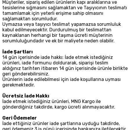
Müşteriler, sipariş edilen ürünlerin kapı aralıklarına ve
tesislerine sığmasını sağlamaktan ve Taşıyıcının teslimatı
tamamlamak için yeterli erişime sahip olmasını
sağlamaktan sorumludur.
Uymazsa veya taşıyıcı teslimat yapamazsa sorumluluk
kabul edilmeyecektir. Durdurulmuş bir teslimattan
kaynaklanan herhangi bir taşıma ücreti müşterinin
sorumluluğundadır ve ek bir maliyete neden olabilir.
İade Şartları
14 gün içerisinde iade hakkı: İade etmek istediğiniz
ürünleri, iade formunu doldurarak, siparişi teslim
aldığınız tarihten itibaren 14 gün içerisinde ürünle birlikte
geri gönderebilirsiniz.
Ürünlerin iade edilebilmesi için iade koşullarına uyması
gerekmektedir.
Ücretsiz İade Hakkı
İade etmek istediğiniz ürünleri, MNG Kargo ile
gönderdiğiniz takdirde, kargo ücreti alınmayacaktır.
Geri Ödemeler
İade ettiğiniz ürünler iade şartlarına uyduğu takdirde,
geri ödemeniz 3 iş günü içerisinde bankanıza iletilecektir.