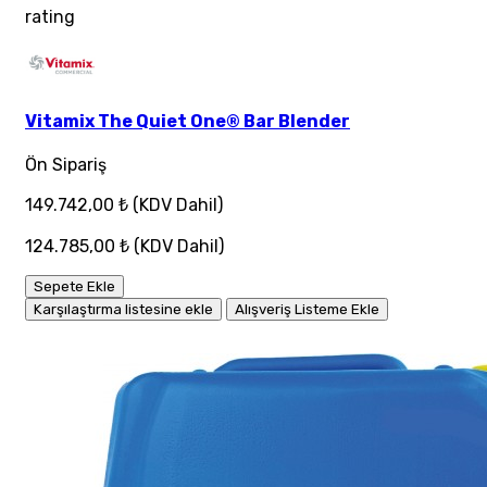
rating
Vitamix The Quiet One® Bar Blender
Ön Sipariş
149.742,00 ₺
(KDV Dahil)
124.785,00 ₺
(KDV Dahil)
Sepete Ekle
Karşılaştırma listesine ekle
Alışveriş Listeme Ekle