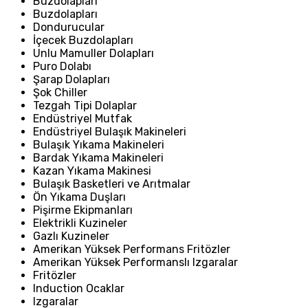
Buzdolapları
Buzdolapları
Dondurucular
İçecek Buzdolapları
Unlu Mamuller Dolapları
Puro Dolabı
Şarap Dolapları
Şok Chiller
Tezgah Tipi Dolaplar
Endüstriyel Mutfak
Endüstriyel Bulaşık Makineleri
Bulaşık Yıkama Makineleri
Bardak Yıkama Makineleri
Kazan Yıkama Makinesi
Bulaşık Basketleri ve Arıtmalar
Ön Yıkama Duşları
Pişirme Ekipmanları
Elektrikli Kuzineler
Gazlı Kuzineler
Amerikan Yüksek Performans Fritözler
Amerikan Yüksek Performanslı Izgaralar
Fritözler
Induction Ocaklar
Izgaralar