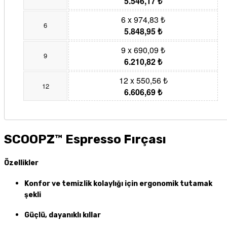
5.546,17 ₺
6 x 974,83 ₺
6
5.848,95 ₺
9 x 690,09 ₺
9
6.210,82 ₺
12 x 550,56 ₺
12
6.606,69 ₺
SCOOPZ™ Espresso Fırçası
Özellikler
Konfor ve temizlik kolaylığı için ergonomik tutamak
şekli
Güçlü, dayanıklı kıllar