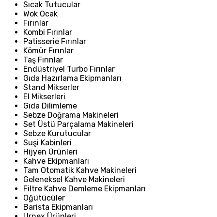
Sıcak Tutucular
Wok Ocak
Fırınlar
Kombi Fırınlar
Patisserie Fırınlar
Kömür Fırınlar
Taş Fırınlar
Endüstriyel Turbo Fırınlar
Gıda Hazırlama Ekipmanları
Stand Mikserler
El Mikserleri
Gıda Dilimleme
Sebze Doğrama Makineleri
Set Üstü Parçalama Makineleri
Sebze Kurutucular
Suşi Kabinleri
Hijyen Ürünleri
Kahve Ekipmanları
Tam Otomatik Kahve Makineleri
Geleneksel Kahve Makineleri
Filtre Kahve Demleme Ekipmanları
Öğütücüler
Barista Ekipmanları
Urnex Ürünleri