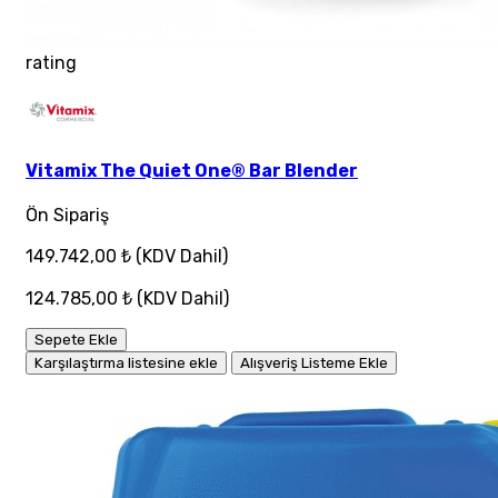
rating
Vitamix The Quiet One® Bar Blender
Ön Sipariş
149.742,00 ₺
(KDV Dahil)
124.785,00 ₺
(KDV Dahil)
Sepete Ekle
Karşılaştırma listesine ekle
Alışveriş Listeme Ekle