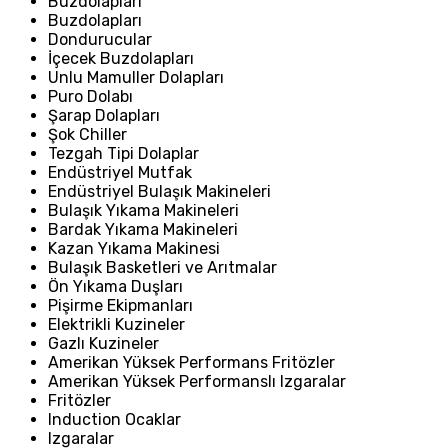
Buzdolapları
Buzdolapları
Dondurucular
İçecek Buzdolapları
Unlu Mamuller Dolapları
Puro Dolabı
Şarap Dolapları
Şok Chiller
Tezgah Tipi Dolaplar
Endüstriyel Mutfak
Endüstriyel Bulaşık Makineleri
Bulaşık Yıkama Makineleri
Bardak Yıkama Makineleri
Kazan Yıkama Makinesi
Bulaşık Basketleri ve Arıtmalar
Ön Yıkama Duşları
Pişirme Ekipmanları
Elektrikli Kuzineler
Gazlı Kuzineler
Amerikan Yüksek Performans Fritözler
Amerikan Yüksek Performanslı Izgaralar
Fritözler
Induction Ocaklar
Izgaralar