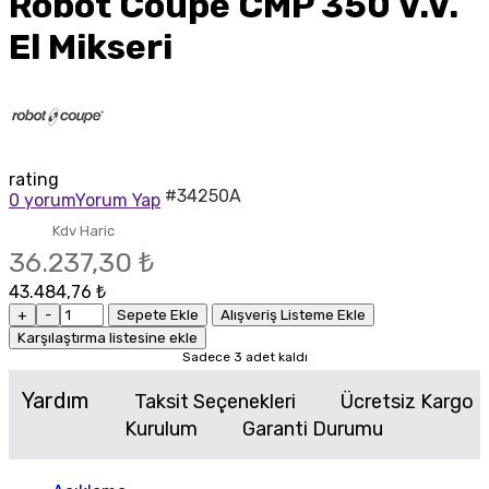
Robot Coupe CMP 350 V.V.
El Mikseri
rating
#34250A
0 yorum
Yorum Yap
Kdv Haric
36.237,30 ₺
43.484,76 ₺
+
-
Sepete Ekle
Alışveriş Listeme Ekle
Karşılaştırma listesine ekle
Sadece 3 adet kaldı
Yardım
Taksit Seçenekleri
Ücretsiz Kargo
Kurulum
Garanti Durumu