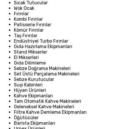
Sıcak Tutucular
Wok Ocak
Fırınlar
Kombi Fırınlar
Patisserie Fırınlar
Kömür Fırınlar
Taş Fırınlar
Endüstriyel Turbo Fırınlar
Gıda Hazırlama Ekipmanları
Stand Mikserler
El Mikserleri
Gıda Dilimleme
Sebze Doğrama Makineleri
Set Üstü Parçalama Makineleri
Sebze Kurutucular
Suşi Kabinleri
Hijyen Ürünleri
Kahve Ekipmanları
Tam Otomatik Kahve Makineleri
Geleneksel Kahve Makineleri
Filtre Kahve Demleme Ekipmanları
Öğütücüler
Barista Ekipmanları
Urnex Ürünleri