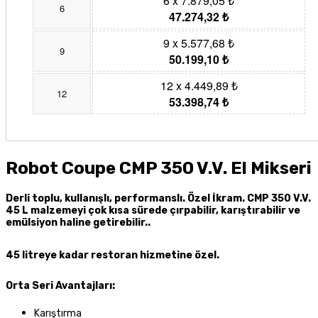
6 x 7.879,05 ₺
6
47.274,32 ₺
9 x 5.577,68 ₺
9
50.199,10 ₺
12 x 4.449,89 ₺
12
53.398,74 ₺
Robot Coupe CMP 350 V.V. El Mikseri
Derli toplu, kullanışlı, performanslı. Özel İkram. CMP 350 V.V.
45 L malzemeyi çok kısa sürede çırpabilir, karıştırabilir ve
emülsiyon haline getirebilir..
45 litreye kadar restoran hizmetine özel.
Orta Seri Avantajları:
Karıştırma