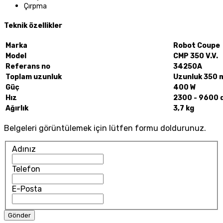
Çırpma
Teknik özellikler
Marka
Robot Coupe
Model
CMP 350 V.V.
Referans no
34250A
Toplam uzunluk
Uzunluk 350
Güç
400 W
Hız
2300 - 9600 d
Ağırlık
3,7 kg
Belgeleri görüntülemek için lütfen formu doldurunuz.
Adınız
Telefon
E-Posta