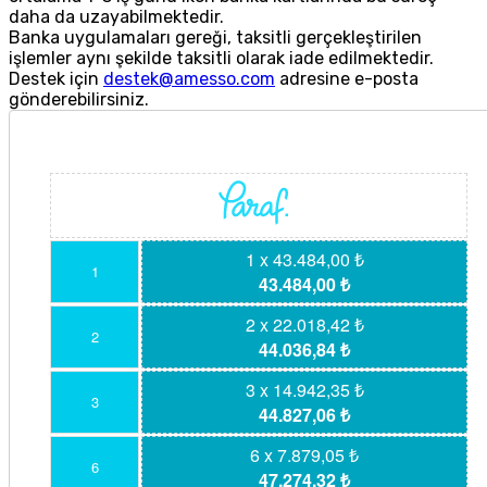
daha da uzayabilmektedir.
Banka uygulamaları gereği, taksitli gerçekleştirilen
işlemler aynı şekilde taksitli olarak iade edilmektedir.
Destek için
destek@amesso.com
adresine e-posta
gönderebilirsiniz.
1 x 43.484,00 ₺
1
43.484,00 ₺
2 x 22.018,42 ₺
2
44.036,84 ₺
3 x 14.942,35 ₺
3
44.827,06 ₺
6 x 7.879,05 ₺
6
47.274,32 ₺