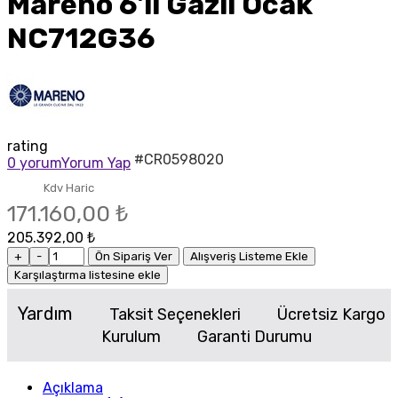
Mareno 6'lı Gazlı Ocak
NC712G36
rating
#CR0598020
0 yorum
Yorum Yap
Kdv Haric
171.160,00 ₺
205.392,00 ₺
+
-
Ön Sipariş Ver
Alışveriş Listeme Ekle
Karşılaştırma listesine ekle
Yardım
Taksit Seçenekleri
Ücretsiz Kargo
Kurulum
Garanti Durumu
Açıklama