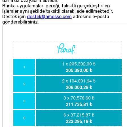
daha da uzayabilmektedir.
Banka uygulamaları gereği, taksitli gerçekleştirilen
işlemler aynı şekilde taksitli olarak iade edilmektedir.
Destek için
destek@amesso.com
adresine e-posta
gönderebilirsiniz.
1 x 205.392,00 ₺
1
205.392,00 ₺
2 x 104.001,64 ₺
2
208.003,29 ₺
3 x 70.578,60 ₺
3
211.735,81 ₺
6 x 37.215,87 ₺
6
223.295,19 ₺