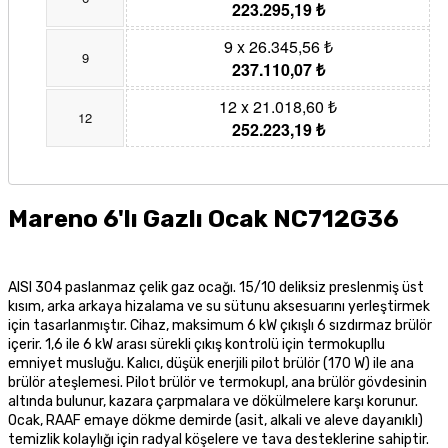
223.295,19 ₺
9 x 26.345,56 ₺
9
237.110,07 ₺
12 x 21.018,60 ₺
12
252.223,19 ₺
Mareno 6'lı Gazlı Ocak NC712G36
AISI 304 paslanmaz çelik gaz ocağı. 15/10 deliksiz preslenmiş üst
kısım, arka arkaya hizalama ve su sütunu aksesuarını yerleştirmek
için tasarlanmıştır. Cihaz, maksimum 6 kW çıkışlı 6 sızdırmaz brülör
içerir. 1,6 ile 6 kW arası sürekli çıkış kontrolü için termokupllu
emniyet musluğu. Kalıcı, düşük enerjili pilot brülör (170 W) ile ana
brülör ateşlemesi. Pilot brülör ve termokupl, ana brülör gövdesinin
altında bulunur, kazara çarpmalara ve dökülmelere karşı korunur.
Ocak, RAAF emaye dökme demirde (asit, alkali ve aleve dayanıklı)
temizlik kolaylığı için radyal köşelere ve tava desteklerine sahiptir.