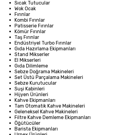
Sıcak Tutucular
Wok Ocak
Fırınlar
Kombi Fırınlar
Patisserie Fırınlar
Kömür Fırınlar
Taş Fırınlar
Endüstriyel Turbo Fırınlar
Gıda Hazırlama Ekipmanları
Stand Mikserler
El Mikserleri
Gıda Dilimleme
Sebze Doğrama Makineleri
Set Üstü Parçalama Makineleri
Sebze Kurutucular
Suşi Kabinleri
Hijyen Ürünleri
Kahve Ekipmanları
Tam Otomatik Kahve Makineleri
Geleneksel Kahve Makineleri
Filtre Kahve Demleme Ekipmanları
Öğütücüler
Barista Ekipmanları
Urnex Ürünleri