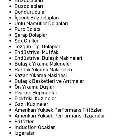
Buzdolapları
Buzdolapları
Dondurucular
İçecek Buzdolapları
Unlu Mamuller Dolapları
Puro Dolabı
Şarap Dolapları
Şok Chiller
Tezgah Tipi Dolaplar
Endüstriyel Mutfak
Endüstriyel Bulaşık Makineleri
Bulaşık Yıkama Makineleri
Bardak Yıkama Makineleri
Kazan Yıkama Makinesi
Bulaşık Basketleri ve Arıtmalar
Ön Yıkama Duşları
Pişirme Ekipmanları
Elektrikli Kuzineler
Gazlı Kuzineler
Amerikan Yüksek Performans Fritözler
Amerikan Yüksek Performanslı Izgaralar
Fritözler
Induction Ocaklar
Izgaralar