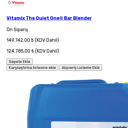
Vitamix The Quiet One® Bar Blender
Ön Sipariş
149.742,00 ₺
(KDV Dahil)
124.785,00 ₺
(KDV Dahil)
Sepete Ekle
Karşılaştırma listesine ekle
Alışveriş Listeme Ekle