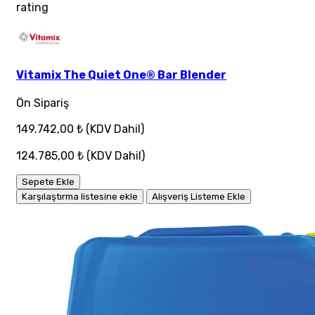
rating
Vitamix The Quiet One® Bar Blender
Ön Sipariş
149.742,00 ₺
(KDV Dahil)
124.785,00 ₺
(KDV Dahil)
Sepete Ekle
Karşılaştırma listesine ekle
Alışveriş Listeme Ekle