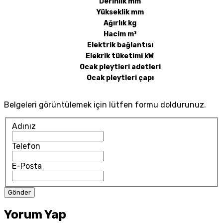
Derinlik mm
Yükseklik mm
Ağırlık kg
Hacim m³
Elektrik bağlantısı
Elekrik tüketimi kW
Ocak pleytleri adetleri
Ocak pleytleri çapı
Belgeleri görüntülemek için lütfen formu doldurunuz.
Adınız
Telefon
E-Posta
Yorum Yap