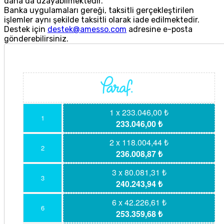
daha da uzayabilmektedir.
Banka uygulamaları gereği, taksitli gerçekleştirilen
işlemler aynı şekilde taksitli olarak iade edilmektedir.
Destek için
destek@amesso.com
adresine e-posta
gönderebilirsiniz.
1 x 233.046,00 ₺
1
233.046,00 ₺
2 x 118.004,44 ₺
2
236.008,87 ₺
3 x 80.081,31 ₺
3
240.243,94 ₺
6 x 42.226,61 ₺
6
253.359,68 ₺