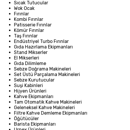
Sıcak Tutucular
Wok Ocak
Fırınlar
Kombi Fırınlar
Patisserie Fırınlar
Kömür Fırınlar
Taş Fırınlar
Endüstriyel Turbo Fırınlar
Gıda Hazırlama Ekipmanları
Stand Mikserler
El Mikserleri
Gıda Dilimleme
Sebze Doğrama Makineleri
Set Üstü Parçalama Makineleri
Sebze Kurutucular
Suşi Kabinleri
Hijyen Ürünleri
Kahve Ekipmanları
Tam Otomatik Kahve Makineleri
Geleneksel Kahve Makineleri
Filtre Kahve Demleme Ekipmanları
Öğütücüler
Barista Ekipmanları
Urnex Ürünleri