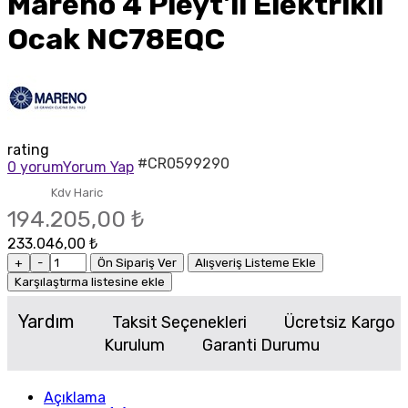
Mareno 4 Pleyt'li Elektrikli
Ocak NC78EQC
rating
#CR0599290
0 yorum
Yorum Yap
Kdv Haric
194.205,00 ₺
233.046,00 ₺
+
-
Ön Sipariş Ver
Alışveriş Listeme Ekle
Karşılaştırma listesine ekle
Yardım
Taksit Seçenekleri
Ücretsiz Kargo
Kurulum
Garanti Durumu
Açıklama