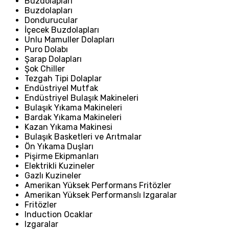
Buzdolapları
Buzdolapları
Dondurucular
İçecek Buzdolapları
Unlu Mamuller Dolapları
Puro Dolabı
Şarap Dolapları
Şok Chiller
Tezgah Tipi Dolaplar
Endüstriyel Mutfak
Endüstriyel Bulaşık Makineleri
Bulaşık Yıkama Makineleri
Bardak Yıkama Makineleri
Kazan Yıkama Makinesi
Bulaşık Basketleri ve Arıtmalar
Ön Yıkama Duşları
Pişirme Ekipmanları
Elektrikli Kuzineler
Gazlı Kuzineler
Amerikan Yüksek Performans Fritözler
Amerikan Yüksek Performanslı Izgaralar
Fritözler
Induction Ocaklar
Izgaralar