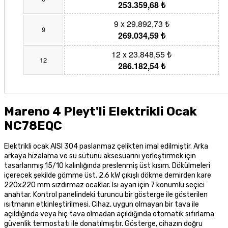
253.359,68 ₺
9 x 29.892,73 ₺
9
269.034,59 ₺
12 x 23.848,55 ₺
12
286.182,54 ₺
Mareno 4 Pleyt'li Elektrikli Ocak
NC78EQC
Elektrikli ocak AISI 304 paslanmaz çelikten imal edilmiştir. Arka
arkaya hizalama ve su sütunu aksesuarını yerleştirmek için
tasarlanmış 15/10 kalınlığında preslenmiş üst kısım. Dökülmeleri
içerecek şekilde gömme üst. 2,6 kW çıkışlı dökme demirden kare
220x220 mm sızdırmaz ocaklar. Isı ayarı için 7 konumlu seçici
anahtar. Kontrol panelindeki turuncu bir gösterge ile gösterilen
ısıtmanın etkinleştirilmesi. Cihaz, uygun olmayan bir tava ile
açıldığında veya hiç tava olmadan açıldığında otomatik sıfırlama
güvenlik termostatı ile donatılmıştır. Gösterge, cihazın doğru