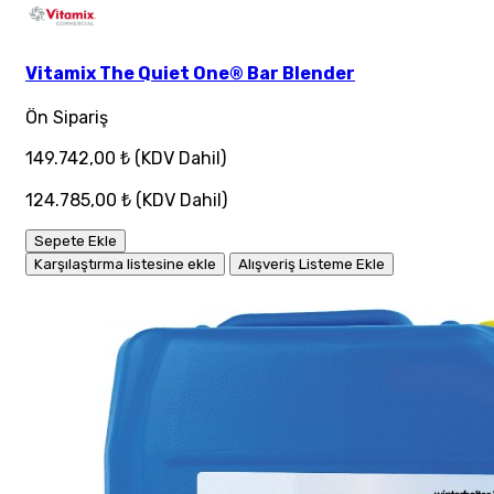
Vitamix The Quiet One® Bar Blender
Ön Sipariş
149.742,00 ₺
(KDV Dahil)
124.785,00 ₺
(KDV Dahil)
Sepete Ekle
Karşılaştırma listesine ekle
Alışveriş Listeme Ekle