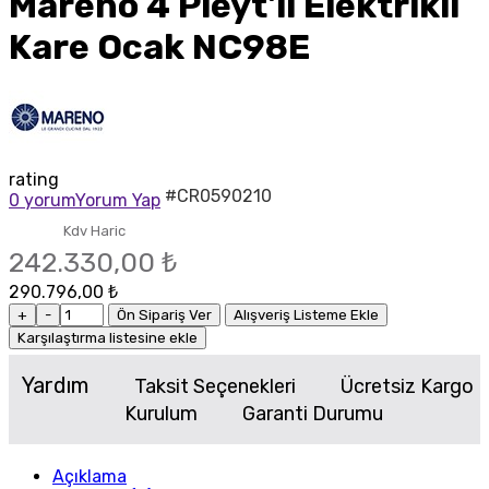
Mareno 4 Pleyt'li Elektrikli
Kare Ocak NC98E
rating
#CR0590210
0 yorum
Yorum Yap
Kdv Haric
242.330,00 ₺
290.796,00 ₺
+
-
Ön Sipariş Ver
Alışveriş Listeme Ekle
Karşılaştırma listesine ekle
Yardım
Taksit Seçenekleri
Ücretsiz Kargo
Kurulum
Garanti Durumu
Açıklama