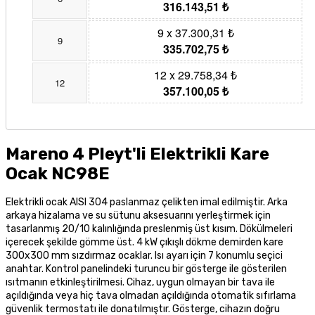
316.143,51 ₺
9 x 37.300,31 ₺
9
335.702,75 ₺
12 x 29.758,34 ₺
12
357.100,05 ₺
Mareno 4 Pleyt'li Elektrikli Kare
Ocak NC98E
Elektrikli ocak AISI 304 paslanmaz çelikten imal edilmiştir. Arka
arkaya hizalama ve su sütunu aksesuarını yerleştirmek için
tasarlanmış 20/10 kalınlığında preslenmiş üst kısım. Dökülmeleri
içerecek şekilde gömme üst. 4 kW çıkışlı dökme demirden kare
300x300 mm sızdırmaz ocaklar. Isı ayarı için 7 konumlu seçici
anahtar. Kontrol panelindeki turuncu bir gösterge ile gösterilen
ısıtmanın etkinleştirilmesi. Cihaz, uygun olmayan bir tava ile
açıldığında veya hiç tava olmadan açıldığında otomatik sıfırlama
güvenlik termostatı ile donatılmıştır. Gösterge, cihazın doğru