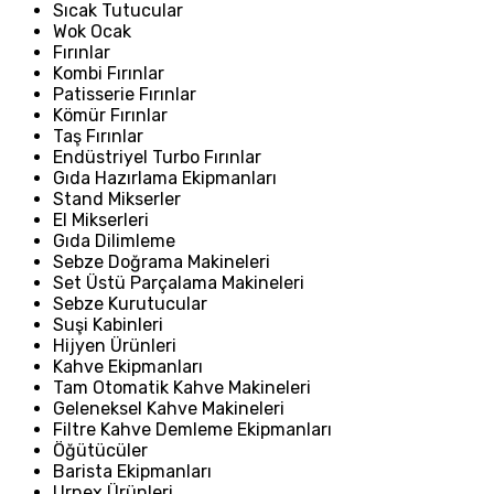
Sıcak Tutucular
Wok Ocak
Fırınlar
Kombi Fırınlar
Patisserie Fırınlar
Kömür Fırınlar
Taş Fırınlar
Endüstriyel Turbo Fırınlar
Gıda Hazırlama Ekipmanları
Stand Mikserler
El Mikserleri
Gıda Dilimleme
Sebze Doğrama Makineleri
Set Üstü Parçalama Makineleri
Sebze Kurutucular
Suşi Kabinleri
Hijyen Ürünleri
Kahve Ekipmanları
Tam Otomatik Kahve Makineleri
Geleneksel Kahve Makineleri
Filtre Kahve Demleme Ekipmanları
Öğütücüler
Barista Ekipmanları
Urnex Ürünleri