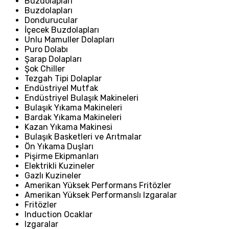
Buzdolapları
Buzdolapları
Dondurucular
İçecek Buzdolapları
Unlu Mamuller Dolapları
Puro Dolabı
Şarap Dolapları
Şok Chiller
Tezgah Tipi Dolaplar
Endüstriyel Mutfak
Endüstriyel Bulaşık Makineleri
Bulaşık Yıkama Makineleri
Bardak Yıkama Makineleri
Kazan Yıkama Makinesi
Bulaşık Basketleri ve Arıtmalar
Ön Yıkama Duşları
Pişirme Ekipmanları
Elektrikli Kuzineler
Gazlı Kuzineler
Amerikan Yüksek Performans Fritözler
Amerikan Yüksek Performanslı Izgaralar
Fritözler
Induction Ocaklar
Izgaralar