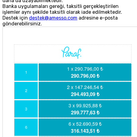
daha da uzayabilmektedir.
Banka uygulamaları gereği, taksitli gerçekleştirilen
işlemler aynı şekilde taksitli olarak iade edilmektedir.
Destek için
destek@amesso.com
adresine e-posta
gönderebilirsiniz.
1 x 290.796,00 ₺
1
290.796,00 ₺
2 x 147.246,54 ₺
2
294.493,09 ₺
3 x 99.925,88 ₺
3
299.777,63 ₺
6 x 52.690,59 ₺
6
316.143,51 ₺