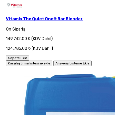
Vitamix The Quiet One® Bar Blender
Ön Sipariş
149.742,00 ₺
(KDV Dahil)
124.785,00 ₺
(KDV Dahil)
Sepete Ekle
Karşılaştırma listesine ekle
Alışveriş Listeme Ekle