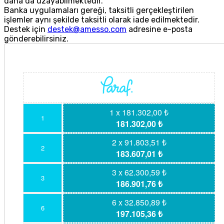
daha da uzayabilmektedir.
Banka uygulamaları gereği, taksitli gerçekleştirilen
işlemler aynı şekilde taksitli olarak iade edilmektedir.
Destek için
destek@amesso.com
adresine e-posta
gönderebilirsiniz.
1 x 181.302,00 ₺
1
181.302,00 ₺
2 x 91.803,51 ₺
2
183.607,01 ₺
3 x 62.300,59 ₺
3
186.901,76 ₺
6 x 32.850,89 ₺
6
197.105,36 ₺