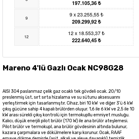
197.105,36 ₺
9 x 23.255,55 ₺
9
209.299,92 ₺
12 x 18.553,37 ₺
12
222.640,45 ₺
Mareno 4'lü Gazlı Ocak NC98G28
AISI 304 paslanmaz çelik gaz ocaklı tek gövdeli ocak. 20/10
preslenmiş üst, sırt sırta hizalama ve su sütunu aksesuarını
yerleştirmek için tasarlanmıştır. Cihaz, biri 10 kW ve diğer 3'ü 6 kW
çıkış gücüne sahip 4 kapalı brülörden oluşur. 1,6 ile 6 kW ve 2,5 ile 10
kW arası sürekli çıkış kontrolü için termokupllu emniyet musluğu.
Kalıcı, düşük enerjili pilot brülör (170 W) ile ana brülör ateşlemesi.
Pilot brülör ve termokupl, ana brülör gövdesinin altında bulunur,
kazara çarpmalara ve dökülmelere karşı korunur. Ocak, RAAF
emaye dökme demirde (asit, alkali ve aleve dayanıklı) temizlik