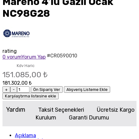
Mareno 4'lü Gazlı Ocak
NC98G28
rating
#CR0590010
0 yorum
Yorum Yap
Kdv Haric
151.085,00 ₺
181.302,00 ₺
+
-
Ön Sipariş Ver
Alışveriş Listeme Ekle
Karşılaştırma listesine ekle
Yardım
Taksit Seçenekleri
Ücretsiz Kargo
Kurulum
Garanti Durumu
Açıklama