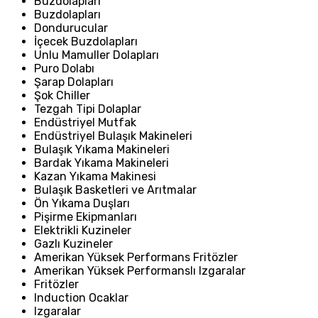
Buzdolapları
Buzdolapları
Dondurucular
İçecek Buzdolapları
Unlu Mamuller Dolapları
Puro Dolabı
Şarap Dolapları
Şok Chiller
Tezgah Tipi Dolaplar
Endüstriyel Mutfak
Endüstriyel Bulaşık Makineleri
Bulaşık Yıkama Makineleri
Bardak Yıkama Makineleri
Kazan Yıkama Makinesi
Bulaşık Basketleri ve Arıtmalar
Ön Yıkama Duşları
Pişirme Ekipmanları
Elektrikli Kuzineler
Gazlı Kuzineler
Amerikan Yüksek Performans Fritözler
Amerikan Yüksek Performanslı Izgaralar
Fritözler
Induction Ocaklar
Izgaralar