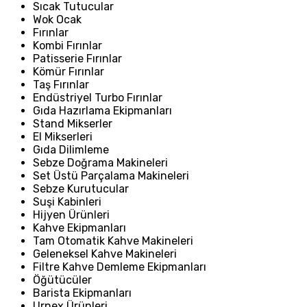
Sıcak Tutucular
Wok Ocak
Fırınlar
Kombi Fırınlar
Patisserie Fırınlar
Kömür Fırınlar
Taş Fırınlar
Endüstriyel Turbo Fırınlar
Gıda Hazırlama Ekipmanları
Stand Mikserler
El Mikserleri
Gıda Dilimleme
Sebze Doğrama Makineleri
Set Üstü Parçalama Makineleri
Sebze Kurutucular
Suşi Kabinleri
Hijyen Ürünleri
Kahve Ekipmanları
Tam Otomatik Kahve Makineleri
Geleneksel Kahve Makineleri
Filtre Kahve Demleme Ekipmanları
Öğütücüler
Barista Ekipmanları
Urnex Ürünleri