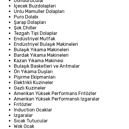
Dondurucular
İçecek Buzdolapları
Unlu Mamuller Dolapları
Puro Dolabı
Şarap Dolapları
Şok Chiller
Tezgah Tipi Dolaplar
Endüstriyel Mutfak
Endüstriyel Bulaşık Makineleri
Bulaşık Yıkama Makineleri
Bardak Yıkama Makineleri
Kazan Yıkama Makinesi
Bulaşık Basketleri ve Arıtmalar
Ön Yıkama Duşları
Pişirme Ekipmanları
Elektrikli Kuzineler
Gazlı Kuzineler
Amerikan Yüksek Performans Fritözler
Amerikan Yüksek Performanslı Izgaralar
Fritözler
Induction Ocaklar
Izgaralar
Sıcak Tutucular
Wok Ocak