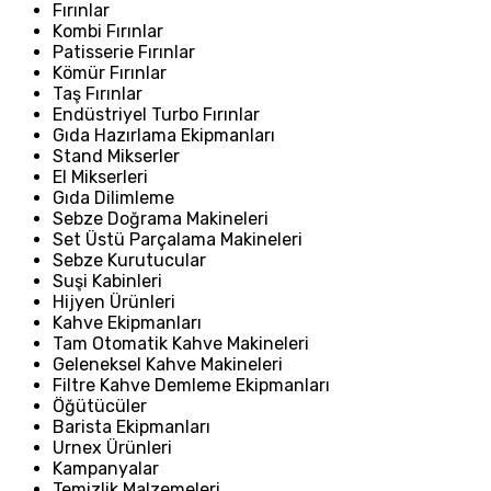
Fırınlar
Kombi Fırınlar
Patisserie Fırınlar
Kömür Fırınlar
Taş Fırınlar
Endüstriyel Turbo Fırınlar
Gıda Hazırlama Ekipmanları
Stand Mikserler
El Mikserleri
Gıda Dilimleme
Sebze Doğrama Makineleri
Set Üstü Parçalama Makineleri
Sebze Kurutucular
Suşi Kabinleri
Hijyen Ürünleri
Kahve Ekipmanları
Tam Otomatik Kahve Makineleri
Geleneksel Kahve Makineleri
Filtre Kahve Demleme Ekipmanları
Öğütücüler
Barista Ekipmanları
Urnex Ürünleri
Kampanyalar
Temizlik Malzemeleri