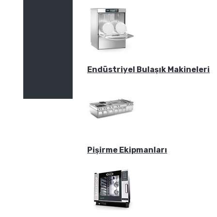
Endüstriyel Bulaşık Makineleri
Pişirme Ekipmanları