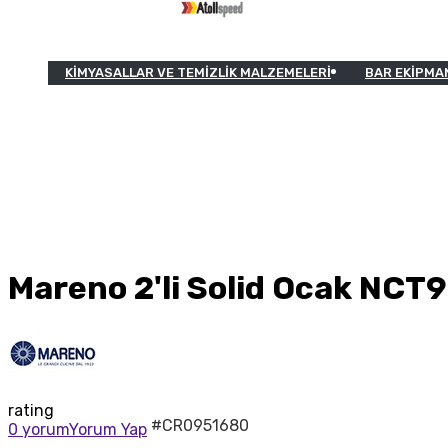
KIMYASALLAR VE TEMIZLIK MALZEMELERI
BAR EKIPMA
Mareno 2'li Solid Ocak NCT
rating
#CR0951680
0 yorum
Yorum Yap