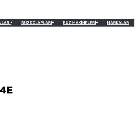
NLARI
BUZDOLAPLARI
BUZ MAKINELERI
MARKALAR
94E