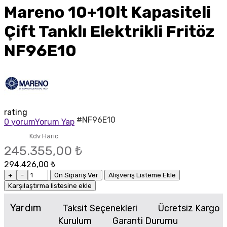
Mareno 10+10lt Kapasiteli
Çift Tanklı Elektrikli Fritöz
NF96E10
rating
#NF96E10
0 yorum
Yorum Yap
Kdv Haric
245.355,00 ₺
294.426,00 ₺
+
-
Ön Sipariş Ver
Alışveriş Listeme Ekle
Karşılaştırma listesine ekle
Yardım
Taksit Seçenekleri
Ücretsiz Kargo
Kurulum
Garanti Durumu