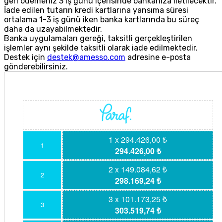
geri ödemeniz 3 iş günü içerisinde bankanıza iletilecektir.
İade edilen tutarın kredi kartlarına yansıma süresi
ortalama 1-3 iş günü iken banka kartlarında bu süreç
daha da uzayabilmektedir.
Banka uygulamaları gereği, taksitli gerçekleştirilen
işlemler aynı şekilde taksitli olarak iade edilmektedir.
Destek için
destek@amesso.com
adresine e-posta
gönderebilirsiniz.
1 x 294.426,00 ₺
1
294.426,00 ₺
2 x 149.084,62 ₺
2
298.169,24 ₺
3 x 101.173,25 ₺
3
303.519,74 ₺