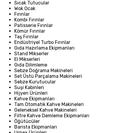
Sıcak Tutucular
Wok Ocak
Fırınlar
Kombi Fırınlar
Patisserie Fırınlar
Kömür Fırınlar
Taş Fırınlar
Endüstriyel Turbo Fırınlar
Gıda Hazırlama Ekipmanları
Stand Mikserler
El Mikserleri
Gıda Dilimleme
Sebze Doğrama Makineleri
Set Üstü Parçalama Makineleri
Sebze Kurutucular
Suşi Kabinleri
Hijyen Ürünleri
Kahve Ekipmanları
Tam Otomatik Kahve Makineleri
Geleneksel Kahve Makineleri
Filtre Kahve Demleme Ekipmanları
Öğütücüler
Barista Ekipmanları
Urnex Ürünleri