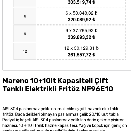
303.519,74 ₺
6 x 53.348,32 ₺
6
320.089,92 ₺
9 x 37.765,92 ₺
9
339.893,32 ₺
12 x 30.129,81 ₺
12
361.557,72 ₺
Mareno 10+10lt Kapasiteli Çift
Tanklı Elektrikli Fritöz NF96E10
AISI 304 paslanmaz çelikten imal edilmiş çift hazneli elektrikli
fritöz. Baca delikleri olmayan paslanmaz çelik 20/10 üst tabla.
Radyal iç köşeli, AISI 304 paslanmaz çelikten derin çekme pişirme
haznesi. 10 + 10 litrelik hazne kapasitesi. Yağ ve köpük için geniş ön