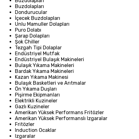
Buzdolapları
Buzdolapları
Dondurucular
İçecek Buzdolapları
Unlu Mamuller Dolapları
Puro Dolabı
Şarap Dolapları
Şok Chiller
Tezgah Tipi Dolaplar
Endüstriyel Mutfak
Endüstriyel Bulaşık Makineleri
Bulaşık Yıkama Makineleri
Bardak Yıkama Makineleri
Kazan Yıkama Makinesi
Bulaşık Basketleri ve Arıtmalar
Ön Yıkama Duşları
Pişirme Ekipmanları
Elektrikli Kuzineler
Gazlı Kuzineler
Amerikan Yüksek Performans Fritözler
Amerikan Yüksek Performanslı Izgaralar
Fritözler
Induction Ocaklar
Izgaralar