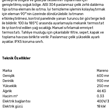
genleşme bölgesi ve gıda partiküllerinin toplanması için
genişletilmiş soğuk bölge. AISI 304 paslanmaz çelik zırhlı daldırma
tipi ısıtma elemanı ile ısıtma. İyi temizleme işlemini kolaylaştırmak
için eleman 90°'nin üzerinde döndürülebilir. Isıtmanın
etkinleştirilmesi, kontrol panelinde yanan turuncu bir gösterge ledi
ile bildirilir. 100 ila 185°C arasında ayarlamayla mekanik termostat
ile iyi kontrol edilen yağ sıcaklığı. Manuel sıfırlamalı emniyet
termostatı. Tahliye musluğu için çıkarılabilir filtre, sepet, kapak ve
toplama havzası birlikte verilir. Paslanmaz çelik yükseklik ayarlı
ayaklar. IPX5 koruma sınıfı.
Teknik Özellikler
Marka
Mareno
Genişlik
600 m
Derinlik
900 m
Yükseklik
250 m
Ağırlık
46 KG
Hacim m³
0.33
Elektrik bağlantısı
400V/
Elektrik gücü
18 kW