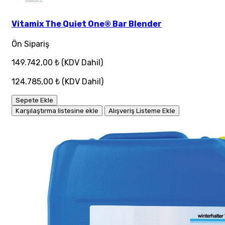
Vitamix The Quiet One® Bar Blender
Ön Sipariş
149.742,00 ₺
(KDV Dahil)
124.785,00 ₺
(KDV Dahil)
Sepete Ekle
Karşılaştırma listesine ekle
Alışveriş Listeme Ekle