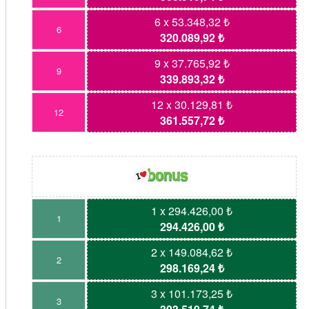
6 x 53.348,32 ₺
6
320.089,92 ₺
9 x 37.765,92 ₺
9
339.893,32 ₺
12 x 30.129,81 ₺
12
361.557,72 ₺
1 x 294.426,00 ₺
1
294.426,00 ₺
2 x 149.084,62 ₺
2
298.169,24 ₺
3 x 101.173,25 ₺
3