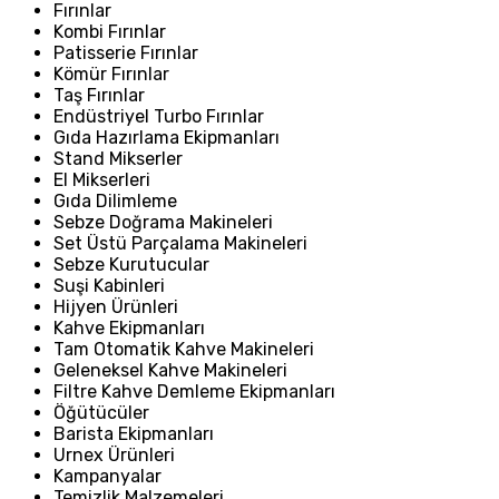
Fırınlar
Kombi Fırınlar
Patisserie Fırınlar
Kömür Fırınlar
Taş Fırınlar
Endüstriyel Turbo Fırınlar
Gıda Hazırlama Ekipmanları
Stand Mikserler
El Mikserleri
Gıda Dilimleme
Sebze Doğrama Makineleri
Set Üstü Parçalama Makineleri
Sebze Kurutucular
Suşi Kabinleri
Hijyen Ürünleri
Kahve Ekipmanları
Tam Otomatik Kahve Makineleri
Geleneksel Kahve Makineleri
Filtre Kahve Demleme Ekipmanları
Öğütücüler
Barista Ekipmanları
Urnex Ürünleri
Kampanyalar
Temizlik Malzemeleri