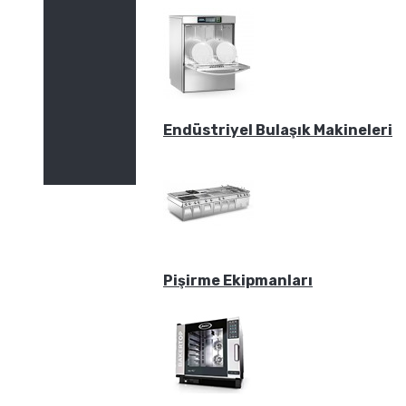
Endüstriyel Bulaşık Makineleri
Pişirme Ekipmanları