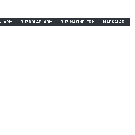
NLARI
BUZDOLAPLARI
BUZ MAKINELERI
MARKALAR