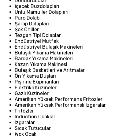
Dondurucular
İçecek Buzdolapları
Unlu Mamuller Dolapları
Puro Dolabı
Şarap Dolapları
Şok Chiller
Tezgah Tipi Dolaplar
Endüstriyel Mutfak
Endüstriyel Bulaşık Makineleri
Bulaşık Yıkama Makineleri
Bardak Yıkama Makineleri
Kazan Yıkama Makinesi
Bulaşık Basketleri ve Arıtmalar
Ön Yıkama Duşları
Pişirme Ekipmanları
Elektrikli Kuzineler
Gazlı Kuzineler
Amerikan Yüksek Performans Fritözler
Amerikan Yüksek Performanslı Izgaralar
Fritözler
Induction Ocaklar
Izgaralar
Sıcak Tutucular
Wok Ocak