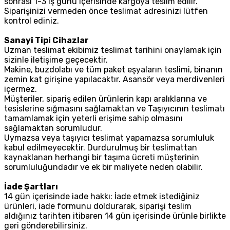
sonrası 1-3 iş günü içerisinde kargoya teslim edilir.
Siparişinizi vermeden önce teslimat adresinizi lütfen
kontrol ediniz.
Sanayi Tipi Cihazlar
Uzman teslimat ekibimiz teslimat tarihini onaylamak için
sizinle iletişime geçecektir.
Makine, buzdolabı ve tüm paket eşyaların teslimi, binanın
zemin kat girişine yapılacaktır. Asansör veya merdivenleri
içermez.
Müşteriler, sipariş edilen ürünlerin kapı aralıklarına ve
tesislerine sığmasını sağlamaktan ve Taşıyıcının teslimatı
tamamlamak için yeterli erişime sahip olmasını
sağlamaktan sorumludur.
Uymazsa veya taşıyıcı teslimat yapamazsa sorumluluk
kabul edilmeyecektir. Durdurulmuş bir teslimattan
kaynaklanan herhangi bir taşıma ücreti müşterinin
sorumluluğundadır ve ek bir maliyete neden olabilir.
İade Şartları
14 gün içerisinde iade hakkı: İade etmek istediğiniz
ürünleri, iade formunu doldurarak, siparişi teslim
aldığınız tarihten itibaren 14 gün içerisinde ürünle birlikte
geri gönderebilirsiniz.