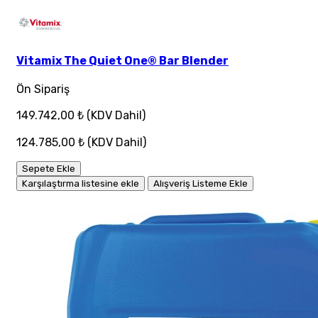
Vitamix The Quiet One® Bar Blender
Ön Sipariş
149.742,00 ₺
(KDV Dahil)
124.785,00 ₺
(KDV Dahil)
Sepete Ekle
Karşılaştırma listesine ekle
Alışveriş Listeme Ekle