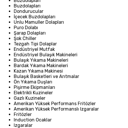
Buzdolapları
Buzdolapları
Dondurucular
İçecek Buzdolapları
Unlu Mamuller Dolapları
Puro Dolabı
Şarap Dolapları
Şok Chiller
Tezgah Tipi Dolaplar
Endüstriyel Mutfak
Endüstriyel Bulaşık Makineleri
Bulaşık Yıkama Makineleri
Bardak Yıkama Makineleri
Kazan Yıkama Makinesi
Bulaşık Basketleri ve Arıtmalar
Ön Yıkama Duşları
Pişirme Ekipmanları
Elektrikli Kuzineler
Gazlı Kuzineler
Amerikan Yüksek Performans Fritözler
Amerikan Yüksek Performanslı Izgaralar
Fritözler
Induction Ocaklar
Izgaralar