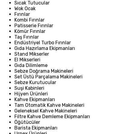
Sıcak Tutucular
Wok Ocak
Fırınlar
Kombi Fırınlar
Patisserie Fırınlar
Kömür Fırınlar
Taş Fırınlar
Endüstriyel Turbo Fırınlar
Gıda Hazırlama Ekipmanları
Stand Mikserler
El Mikserleri
Gıda Dilimleme
Sebze Doğrama Makineleri
Set Üstü Parçalama Makineleri
Sebze Kurutucular
Suşi Kabinleri
Hijyen Ürünleri
Kahve Ekipmanları
Tam Otomatik Kahve Makineleri
Geleneksel Kahve Makineleri
Filtre Kahve Demleme Ekipmanları
Öğütücüler
Barista Ekipmanları
Urnex Ürünleri