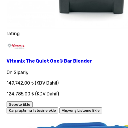
rating
Vitamix The Quiet One® Bar Blender
Ön Sipariş
149.742,00 ₺
(KDV Dahil)
124.785,00 ₺
(KDV Dahil)
Sepete Ekle
Karşılaştırma listesine ekle
Alışveriş Listeme Ekle