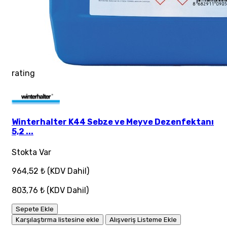
rating
Winterhalter K44 Sebze ve Meyve Dezenfektanı
5,2 ...
Stokta Var
964,52 ₺
(KDV Dahil)
803,76 ₺
(KDV Dahil)
Sepete Ekle
Karşılaştırma listesine ekle
Alışveriş Listeme Ekle