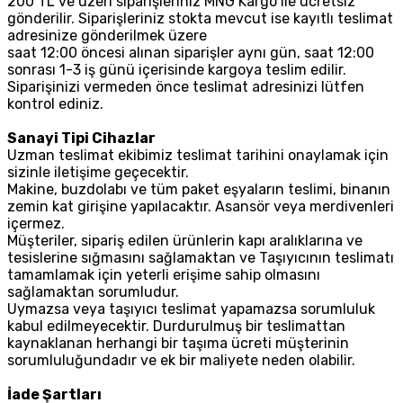
200 TL ve üzeri siparişleriniz MNG Kargo ile ücretsiz
gönderilir. Siparişleriniz stokta mevcut ise kayıtlı teslimat
adresinize gönderilmek üzere
saat 12:00 öncesi alınan siparişler aynı gün, saat 12:00
sonrası 1-3 iş günü içerisinde kargoya teslim edilir.
Siparişinizi vermeden önce teslimat adresinizi lütfen
kontrol ediniz.
Sanayi Tipi Cihazlar
Uzman teslimat ekibimiz teslimat tarihini onaylamak için
sizinle iletişime geçecektir.
Makine, buzdolabı ve tüm paket eşyaların teslimi, binanın
zemin kat girişine yapılacaktır. Asansör veya merdivenleri
içermez.
Müşteriler, sipariş edilen ürünlerin kapı aralıklarına ve
tesislerine sığmasını sağlamaktan ve Taşıyıcının teslimatı
tamamlamak için yeterli erişime sahip olmasını
sağlamaktan sorumludur.
Uymazsa veya taşıyıcı teslimat yapamazsa sorumluluk
kabul edilmeyecektir. Durdurulmuş bir teslimattan
kaynaklanan herhangi bir taşıma ücreti müşterinin
sorumluluğundadır ve ek bir maliyete neden olabilir.
İade Şartları