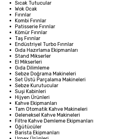
Sıcak Tutucular
Wok Ocak
Fırınlar
Kombi Fırınlar
Patisserie Fırınlar
Kömür Fırınlar
Taş Fırınlar
Endüstriyel Turbo Fırınlar
Gıda Hazırlama Ekipmanları
Stand Mikserler
El Mikserleri
Gıda Dilimleme
Sebze Doğrama Makineleri
Set Üstü Parçalama Makineleri
Sebze Kurutucular
Suşi Kabinleri
Hijyen Ürünleri
Kahve Ekipmanları
Tam Otomatik Kahve Makineleri
Geleneksel Kahve Makineleri
Filtre Kahve Demleme Ekipmanları
Öğütücüler
Barista Ekipmanları
Urnex Ürünleri