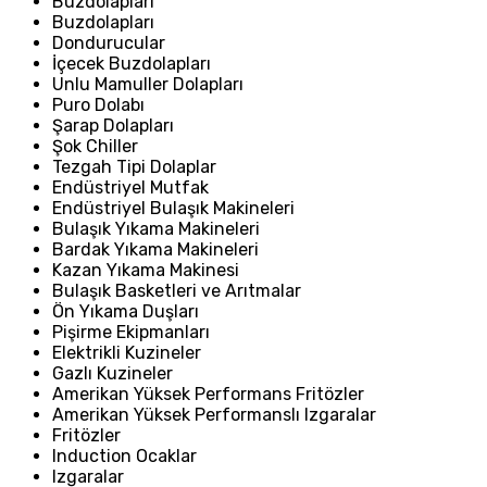
Buzdolapları
Buzdolapları
Dondurucular
İçecek Buzdolapları
Unlu Mamuller Dolapları
Puro Dolabı
Şarap Dolapları
Şok Chiller
Tezgah Tipi Dolaplar
Endüstriyel Mutfak
Endüstriyel Bulaşık Makineleri
Bulaşık Yıkama Makineleri
Bardak Yıkama Makineleri
Kazan Yıkama Makinesi
Bulaşık Basketleri ve Arıtmalar
Ön Yıkama Duşları
Pişirme Ekipmanları
Elektrikli Kuzineler
Gazlı Kuzineler
Amerikan Yüksek Performans Fritözler
Amerikan Yüksek Performanslı Izgaralar
Fritözler
Induction Ocaklar
Izgaralar