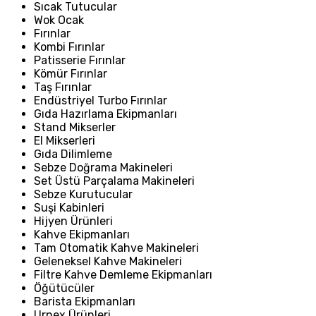
Sıcak Tutucular
Wok Ocak
Fırınlar
Kombi Fırınlar
Patisserie Fırınlar
Kömür Fırınlar
Taş Fırınlar
Endüstriyel Turbo Fırınlar
Gıda Hazırlama Ekipmanları
Stand Mikserler
El Mikserleri
Gıda Dilimleme
Sebze Doğrama Makineleri
Set Üstü Parçalama Makineleri
Sebze Kurutucular
Suşi Kabinleri
Hijyen Ürünleri
Kahve Ekipmanları
Tam Otomatik Kahve Makineleri
Geleneksel Kahve Makineleri
Filtre Kahve Demleme Ekipmanları
Öğütücüler
Barista Ekipmanları
Urnex Ürünleri