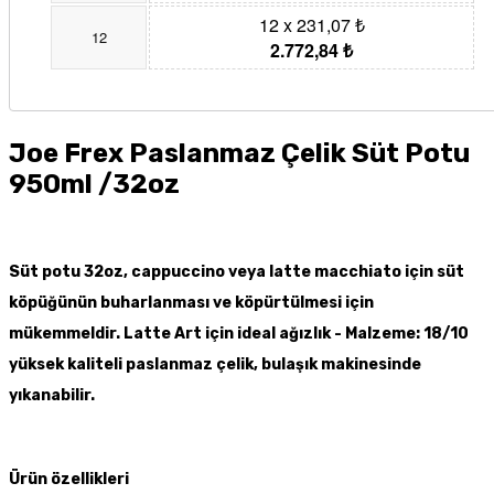
12 x 231,07 ₺
12
2.772,84 ₺
Joe Frex Paslanmaz Çelik Süt Potu
950ml /32oz
Süt potu 32oz, cappuccino veya latte macchiato için süt
köpüğünün buharlanması ve köpürtülmesi için
mükemmeldir. Latte Art için ideal ağızlık - Malzeme: 18/10
yüksek kaliteli paslanmaz çelik, bulaşık makinesinde
yıkanabilir.
Ürün özellikleri