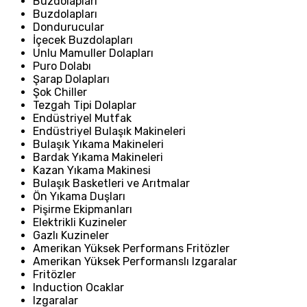
Buzdolapları
Buzdolapları
Dondurucular
İçecek Buzdolapları
Unlu Mamuller Dolapları
Puro Dolabı
Şarap Dolapları
Şok Chiller
Tezgah Tipi Dolaplar
Endüstriyel Mutfak
Endüstriyel Bulaşık Makineleri
Bulaşık Yıkama Makineleri
Bardak Yıkama Makineleri
Kazan Yıkama Makinesi
Bulaşık Basketleri ve Arıtmalar
Ön Yıkama Duşları
Pişirme Ekipmanları
Elektrikli Kuzineler
Gazlı Kuzineler
Amerikan Yüksek Performans Fritözler
Amerikan Yüksek Performanslı Izgaralar
Fritözler
Induction Ocaklar
Izgaralar