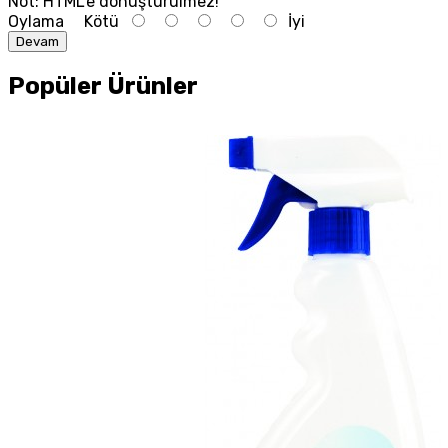
Not:
HTML'e dönüştürülmez!
Oylama
Kötü
İyi
Devam
Popüler Ürünler