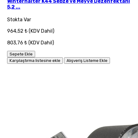
Winterhalter K44 Sebze ve Meyve Dezenfektanı
5,2 ...
Stokta Var
964,52 ₺
(KDV Dahil)
803,76 ₺
(KDV Dahil)
Sepete Ekle
Karşılaştırma listesine ekle
Alışveriş Listeme Ekle