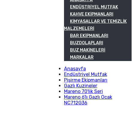
ENDÜSTRIYEL MUTFAK
KAHVE EKIPMANLARI
KIMYASALLAR VE TEMIZLIK
MALZEMELERI
BAR EKIPMANLARI
BUZDOLAPLARI
BUZ MAKINELERI
MARKALAR
Anasayfa
Endüstriyel Mutfak
Pişirme Ekipmanları
Gazlı Kuzineler
Mareno 70'lik Seri
Mareno 6'lı Gazlı Ocak
NC712G36