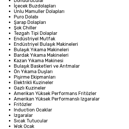
Dondurucular
İçecek Buzdolapları
Unlu Mamuller Dolapları
Puro Dolabı
Şarap Dolapları
Şok Chiller
Tezgah Tipi Dolaplar
Endüstriyel Mutfak
Endüstriyel Bulaşık Makineleri
Bulaşık Yıkama Makineleri
Bardak Yıkama Makineleri
Kazan Yıkama Makinesi
Bulaşık Basketleri ve Arıtmalar
Ön Yıkama Duşları
Pişirme Ekipmanları
Elektrikli Kuzineler
Gazlı Kuzineler
Amerikan Yüksek Performans Fritözler
Amerikan Yüksek Performanslı Izgaralar
Fritözler
Induction Ocaklar
Izgaralar
Sıcak Tutucular
Wok Ocak