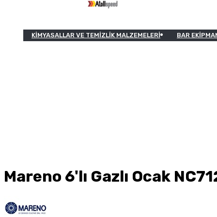
KIMYASALLAR VE TEMIZLIK MALZEMELERI
BAR EKIPMA
Mareno 6'lı Gazlı Ocak NC7