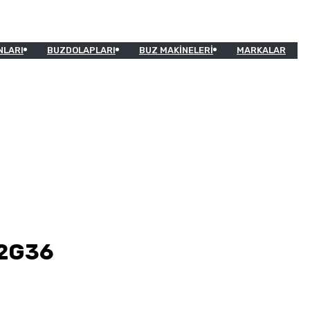
NLARI
BUZDOLAPLARI
BUZ MAKINELERI
MARKALAR
12G36