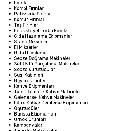
Fırınlar
Kombi Fırınlar
Patisserie Fırınlar
Kömür Fırınlar
Taş Fırınlar
Endüstriyel Turbo Fırınlar
Gıda Hazırlama Ekipmanları
Stand Mikserler
El Mikserleri
Gıda Dilimleme
Sebze Doğrama Makineleri
Set Üstü Parçalama Makineleri
Sebze Kurutucular
Suşi Kabinleri
Hijyen Ürünleri
Kahve Ekipmanları
Tam Otomatik Kahve Makineleri
Geleneksel Kahve Makineleri
Filtre Kahve Demleme Ekipmanları
Öğütücüler
Barista Ekipmanları
Urnex Ürünleri
Kampanyalar
Temizlik Malzemeleri