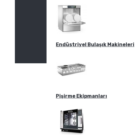
Endüstriyel Bulaşık Makineleri
Pişirme Ekipmanları