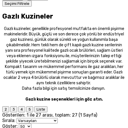
Seçimi Filtrele
Gazlı Kuzineler
Gazlı kuzineler, genellikle profesyonel mutfakta en önemli pişirme
makineleridir. Büyük, güçlü ve son derece çok yönlü bir endüstriyel
gaz kuzinesi, günlük olarak sürekli ve yoğun kullanımla başa
çıkabilmelidir. Hem tekli hem de çift kapılı gazlı kuzine serilerinin
yanı sıra profesyonel kalitede gazlı ocak brülörleri, sağlam üstleri
veya eklenen ızgara fonksiyonu ile, müşterilerinizin talep ettiği
şekilde yiyecek üretebilmenizi sağlamak için birçok seçenek var.
Kompakt tasarım ve mükemmel performans ile gaz aralıkları, her
türlü yemek için mükemmel pişirme sonuçları garanti eder. Gazlı
ocaklar 2 veya 4 brülörlü olarak mevcuttur ve bağımsız aralıklar ile
aynı teknik özelliklere sahiptir.
Daha fazla bilgi için satış temsilcinize danışın.
Gazlı kuzine seçenekleri için göz atın.
2
3
4
5
Liste
Gösterilen: 1 ile 27 arası, toplam: 27 (1 Sayfa)
Sırala:
Göster: