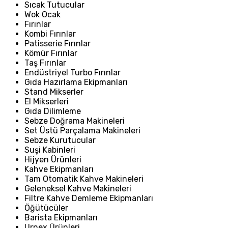
Sıcak Tutucular
Wok Ocak
Fırınlar
Kombi Fırınlar
Patisserie Fırınlar
Kömür Fırınlar
Taş Fırınlar
Endüstriyel Turbo Fırınlar
Gıda Hazırlama Ekipmanları
Stand Mikserler
El Mikserleri
Gıda Dilimleme
Sebze Doğrama Makineleri
Set Üstü Parçalama Makineleri
Sebze Kurutucular
Suşi Kabinleri
Hijyen Ürünleri
Kahve Ekipmanları
Tam Otomatik Kahve Makineleri
Geleneksel Kahve Makineleri
Filtre Kahve Demleme Ekipmanları
Öğütücüler
Barista Ekipmanları
Urnex Ürünleri