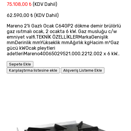
75.108,00 ₺
(KDV Dahil)
62.590,00 ₺
(KDV Dahil)
Mareno 2'li Gazlı Ocak C64GP2 dökme demir brülörlü
gaz ısıtmalı ocak, 2 ocakta 6 kW. Gaz musluğu c/w
emniyet valfi.TEKNİK ÖZELLİKLERMarkaGenişlik
mmDerinlik mmYükseklik mmAğırlık kgHacim m³Gaz
gücü kWOcak pleytleri
adetleriMareno40065029521.000.2212.002 x 6 kW..
Sepete Ekle
Karşılaştırma listesine ekle
Alışveriş Listeme Ekle