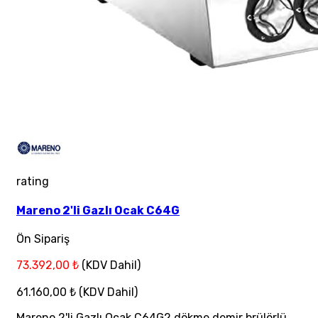
rating
Mareno 2'li Gazlı Ocak C64G
Ön Sipariş
73.392,00 ₺
(KDV Dahil)
61.160,00 ₺
(KDV Dahil)
Mareno 2'li Gazlı Ocak C64G2 dökme demir brülörlü