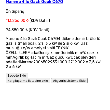
Mareno 4'lü Gazlı Ocak C67G
Ön Sipariş
113.256,00 ₺
(KDV Dahil)
94.380,00 ₺
(KDV Dahil)
Mareno 4'lü Gazlı Ocak C67G4 dökme demir brülörlü
gaz ısıtmalı ocak, 2'si 3,5 kW ile 2'si 6 kW. Gaz
musluğu c/w emniyet valfi.TEKNİK
ÖZELLİKLERMarkaGenişlik mmDerinlik mmYükseklik
mmAğırlık kgHacim m³Gaz gücü kWOcak pleytleri
adetleriMareno70065029531.000.2719.002 x 3,5 kW -
2 x 6 kW..
Sepete Ekle
Karşılaştırma listesine ekle
Alışveriş Listeme Ekle