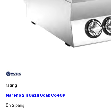
rating
Mareno 2'li Gazlı Ocak C64GP
Ön Sipariş