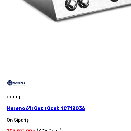
rating
Mareno 6'lı Gazlı Ocak NC712G36
Ön Sipariş
205.392,00 ₺
(KDV Dahil)