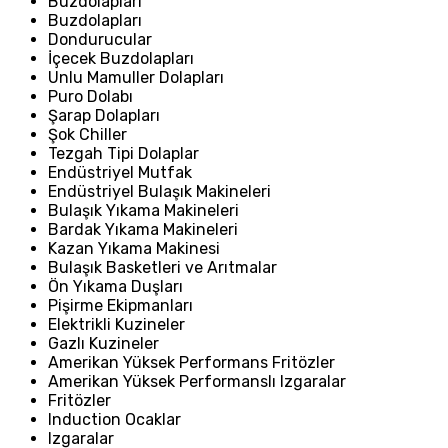
Buzdolapları
Buzdolapları
Dondurucular
İçecek Buzdolapları
Unlu Mamuller Dolapları
Puro Dolabı
Şarap Dolapları
Şok Chiller
Tezgah Tipi Dolaplar
Endüstriyel Mutfak
Endüstriyel Bulaşık Makineleri
Bulaşık Yıkama Makineleri
Bardak Yıkama Makineleri
Kazan Yıkama Makinesi
Bulaşık Basketleri ve Arıtmalar
Ön Yıkama Duşları
Pişirme Ekipmanları
Elektrikli Kuzineler
Gazlı Kuzineler
Amerikan Yüksek Performans Fritözler
Amerikan Yüksek Performanslı Izgaralar
Fritözler
Induction Ocaklar
Izgaralar