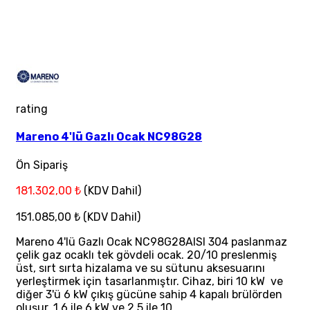
rating
Mareno 4'lü Gazlı Ocak NC98G28
Ön Sipariş
181.302,00 ₺
(KDV Dahil)
151.085,00 ₺
(KDV Dahil)
Mareno 4'lü Gazlı Ocak NC98G28AISI 304 paslanmaz
çelik gaz ocaklı tek gövdeli ocak. 20/10 preslenmiş
üst, sırt sırta hizalama ve su sütunu aksesuarını
yerleştirmek için tasarlanmıştır. Cihaz, biri 10 kW ve
diğer 3'ü 6 kW çıkış gücüne sahip 4 kapalı brülörden
oluşur. 1,6 ile 6 kW ve 2,5 ile 10 ..