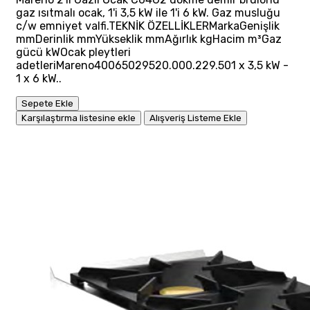
gaz ısıtmalı ocak, 1'i 3,5 kW ile 1'i 6 kW. Gaz musluğu
c/w emniyet valfi.TEKNİK ÖZELLİKLERMarkaGenişlik
mmDerinlik mmYükseklik mmAğırlık kgHacim m³Gaz
gücü kWOcak pleytleri
adetleriMareno40065029520.000.229.501 x 3,5 kW -
1 x 6 kW..
Sepete Ekle
Karşılaştırma listesine ekle
Alışveriş Listeme Ekle