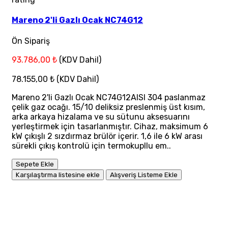
Mareno 2'li Gazlı Ocak NC74G12
Ön Sipariş
93.786,00 ₺
(KDV Dahil)
78.155,00 ₺
(KDV Dahil)
Mareno 2'li Gazlı Ocak NC74G12AISI 304 paslanmaz
çelik gaz ocağı. 15/10 deliksiz preslenmiş üst kısım,
arka arkaya hizalama ve su sütunu aksesuarını
yerleştirmek için tasarlanmıştır. Cihaz, maksimum 6
kW çıkışlı 2 sızdırmaz brülör içerir. 1,6 ile 6 kW arası
sürekli çıkış kontrolü için termokupllu em..
Sepete Ekle
Karşılaştırma listesine ekle
Alışveriş Listeme Ekle