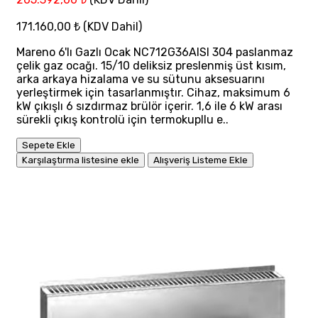
171.160,00 ₺
(KDV Dahil)
Mareno 6'lı Gazlı Ocak NC712G36AISI 304 paslanmaz
çelik gaz ocağı. 15/10 deliksiz preslenmiş üst kısım,
arka arkaya hizalama ve su sütunu aksesuarını
yerleştirmek için tasarlanmıştır. Cihaz, maksimum 6
kW çıkışlı 6 sızdırmaz brülör içerir. 1,6 ile 6 kW arası
sürekli çıkış kontrolü için termokupllu e..
Sepete Ekle
Karşılaştırma listesine ekle
Alışveriş Listeme Ekle