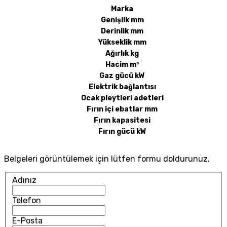
Marka
Genişlik mm
Derinlik mm
Yükseklik mm
Ağırlık kg
Hacim m³
Gaz gücü kW
Elektrik bağlantısı
Ocak pleytleri adetleri
Fırın içi ebatlar mm
Fırın kapasitesi
Fırın gücü kW
Belgeleri görüntülemek için lütfen formu doldurunuz.
Adınız
Telefon
E-Posta