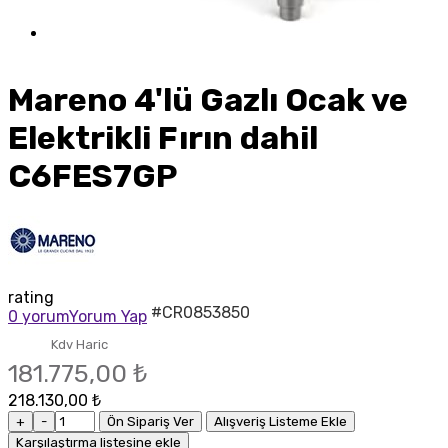
Mareno 4'lü Gazlı Ocak ve
Elektrikli Fırın dahil
C6FES7GP
rating
#CR0853850
0 yorum
Yorum Yap
Kdv Haric
181.775,00 ₺
218.130,00 ₺
+
-
Ön Sipariş Ver
Alışveriş Listeme Ekle
Karşılaştırma listesine ekle