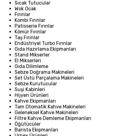
Sıcak Tutucular
Wok Ocak
Fırınlar
Kombi Fırınlar
Patisserie Fırınlar
Kömür Fırınlar
Taş Fırınlar
Endüstriyel Turbo Fırınlar
Gıda Hazırlama Ekipmanları
Stand Mikserler
El Mikserleri
Gıda Dilimleme
Sebze Doğrama Makineleri
Set Üstü Parçalama Makineleri
Sebze Kurutucular
Suşi Kabinleri
Hijyen Ürünleri
Kahve Ekipmanları
Tam Otomatik Kahve Makineleri
Geleneksel Kahve Makineleri
Filtre Kahve Demleme Ekipmanları
Öğütücüler
Barista Ekipmanları
Urnex Ürünleri