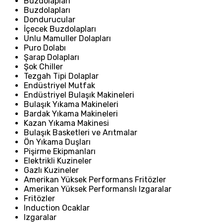
Buzdolapları
Buzdolapları
Dondurucular
İçecek Buzdolapları
Unlu Mamuller Dolapları
Puro Dolabı
Şarap Dolapları
Şok Chiller
Tezgah Tipi Dolaplar
Endüstriyel Mutfak
Endüstriyel Bulaşık Makineleri
Bulaşık Yıkama Makineleri
Bardak Yıkama Makineleri
Kazan Yıkama Makinesi
Bulaşık Basketleri ve Arıtmalar
Ön Yıkama Duşları
Pişirme Ekipmanları
Elektrikli Kuzineler
Gazlı Kuzineler
Amerikan Yüksek Performans Fritözler
Amerikan Yüksek Performanslı Izgaralar
Fritözler
Induction Ocaklar
Izgaralar