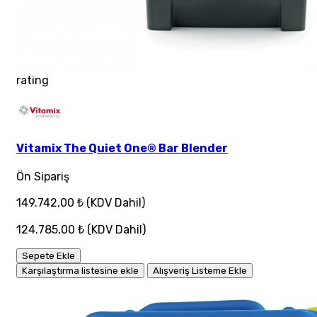
rating
Vitamix The Quiet One® Bar Blender
Ön Sipariş
149.742,00 ₺
(KDV Dahil)
124.785,00 ₺
(KDV Dahil)
Sepete Ekle
Karşılaştırma listesine ekle
Alışveriş Listeme Ekle