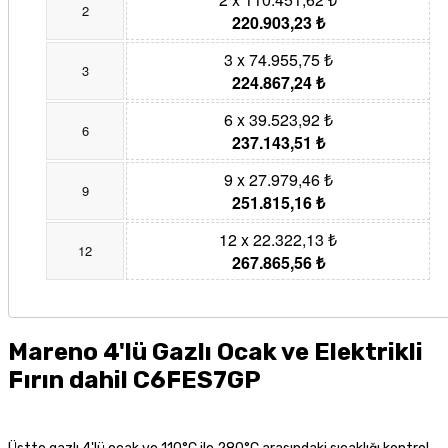
2
220.903,23 ₺
3 x 74.955,75 ₺
3
224.867,24 ₺
6 x 39.523,92 ₺
6
237.143,51 ₺
9 x 27.979,46 ₺
9
251.815,16 ₺
12 x 22.322,13 ₺
12
267.865,56 ₺
Mareno 4'lü Gazlı Ocak ve Elektrikli
Fırın dahil
C6FES7GP