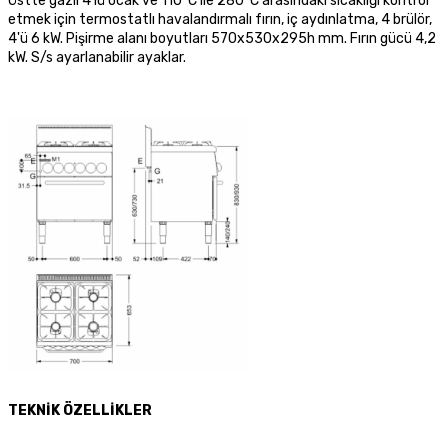
Üstte gazlı 4'lü ocak ve 110°C ile 280°C arasındaki sıcaklığı kontrol
etmek için termostatlı havalandırmalı fırın
,
iç aydınlatma, 4 brülör,
4'ü 6 kW. P
işirme alanı boyutları 570x530x295h mm. Fırın gücü 4,2
kW. S/s ayarlanabilir ayaklar.
TEKNİK ÖZELLİKLER