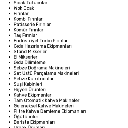
Sıcak Tutucular
Wok Ocak
Fırınlar
Kombi Fırınlar
Patisserie Fırınlar
Kömür Fırınlar
Taş Fırınlar
Endüstriyel Turbo Fırınlar
Gıda Hazırlama Ekipmanları
Stand Mikserler
El Mikserleri
Gıda Dilimleme
Sebze Doğrama Makineleri
Set Üstü Parçalama Makineleri
Sebze Kurutucular
Suşi Kabinleri
Hijyen Ürünleri
Kahve Ekipmanları
Tam Otomatik Kahve Makineleri
Geleneksel Kahve Makineleri
Filtre Kahve Demleme Ekipmanları
Öğütücüler
Barista Ekipmanları
Urnex Ürünleri