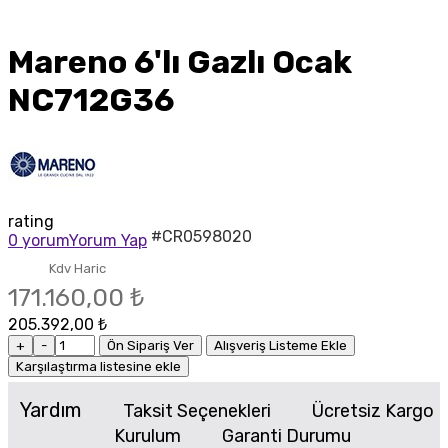
Mareno 6'lı Gazlı Ocak
NC712G36
rating
#CR0598020
0 yorum
Yorum Yap
Kdv Haric
171.160,00 ₺
205.392,00 ₺
+
-
Ön Sipariş Ver
Alışveriş Listeme Ekle
Karşılaştırma listesine ekle
Yardım
Taksit Seçenekleri
Ücretsiz Kargo
Kurulum
Garanti Durumu