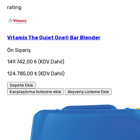
rating
Vitamix The Quiet One® Bar Blender
Ön Sipariş
149.742,00 ₺
(KDV Dahil)
124.785,00 ₺
(KDV Dahil)
Sepete Ekle
Karşılaştırma listesine ekle
Alışveriş Listeme Ekle