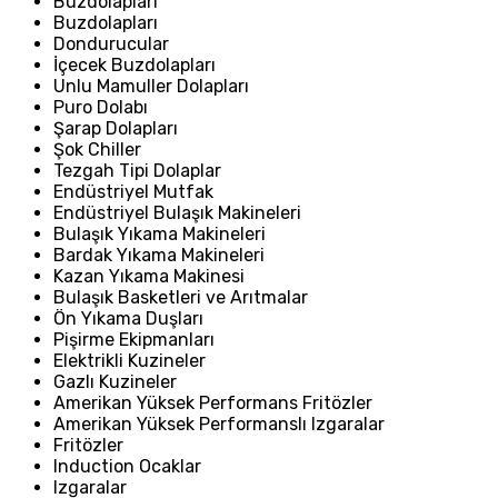
Buzdolapları
Buzdolapları
Dondurucular
İçecek Buzdolapları
Unlu Mamuller Dolapları
Puro Dolabı
Şarap Dolapları
Şok Chiller
Tezgah Tipi Dolaplar
Endüstriyel Mutfak
Endüstriyel Bulaşık Makineleri
Bulaşık Yıkama Makineleri
Bardak Yıkama Makineleri
Kazan Yıkama Makinesi
Bulaşık Basketleri ve Arıtmalar
Ön Yıkama Duşları
Pişirme Ekipmanları
Elektrikli Kuzineler
Gazlı Kuzineler
Amerikan Yüksek Performans Fritözler
Amerikan Yüksek Performanslı Izgaralar
Fritözler
Induction Ocaklar
Izgaralar