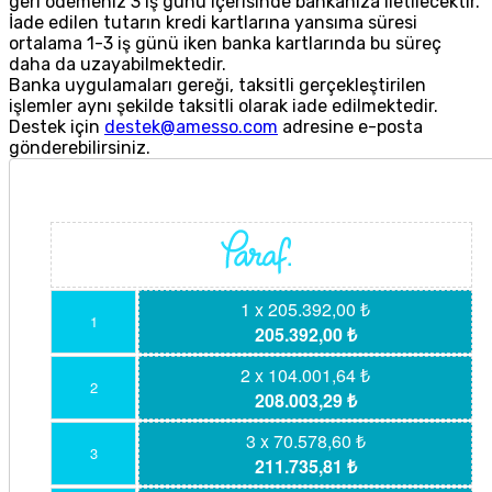
geri ödemeniz 3 iş günü içerisinde bankanıza iletilecektir.
İade edilen tutarın kredi kartlarına yansıma süresi
ortalama 1-3 iş günü iken banka kartlarında bu süreç
daha da uzayabilmektedir.
Banka uygulamaları gereği, taksitli gerçekleştirilen
işlemler aynı şekilde taksitli olarak iade edilmektedir.
Destek için
destek@amesso.com
adresine e-posta
gönderebilirsiniz.
1 x 205.392,00 ₺
1
205.392,00 ₺
2 x 104.001,64 ₺
2
208.003,29 ₺
3 x 70.578,60 ₺
3
211.735,81 ₺