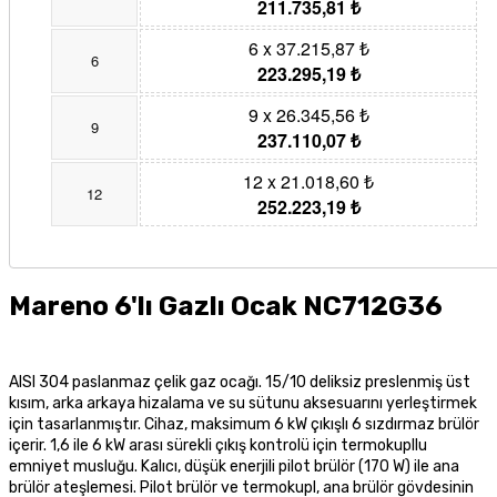
211.735,81 ₺
6 x 37.215,87 ₺
6
223.295,19 ₺
9 x 26.345,56 ₺
9
237.110,07 ₺
12 x 21.018,60 ₺
12
252.223,19 ₺
Mareno 6'lı Gazlı Ocak NC712G36
AISI 304 paslanmaz çelik gaz ocağı. 15/10 deliksiz preslenmiş üst
kısım, arka arkaya hizalama ve su sütunu aksesuarını yerleştirmek
için tasarlanmıştır. Cihaz, maksimum 6 kW çıkışlı 6 sızdırmaz brülör
içerir. 1,6 ile 6 kW arası sürekli çıkış kontrolü için termokupllu
emniyet musluğu. Kalıcı, düşük enerjili pilot brülör (170 W) ile ana
brülör ateşlemesi. Pilot brülör ve termokupl, ana brülör gövdesinin