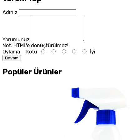
Adınız
Yorumunuz
Not:
HTML'e dönüştürülmez!
Oylama
Kötü
İyi
Devam
Popüler Ürünler