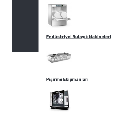
Endüstriyel Bulaşık Makineleri
Pişirme Ekipmanları