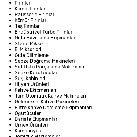
Fırınlar
Kombi Fırınlar
Patisserie Fırınlar
Kömür Fırınlar
Taş Fırınlar
Endüstriyel Turbo Fırınlar
Gıda Hazırlama Ekipmanları
Stand Mikserler
El Mikserleri
Gıda Dilimleme
Sebze Doğrama Makineleri
Set Üstü Parçalama Makineleri
Sebze Kurutucular
Suşi Kabinleri
Hijyen Ürünleri
Kahve Ekipmanları
Tam Otomatik Kahve Makineleri
Geleneksel Kahve Makineleri
Filtre Kahve Demleme Ekipmanları
Öğütücüler
Barista Ekipmanları
Urnex Ürünleri
Kampanyalar
Temizlik Malzemeleri