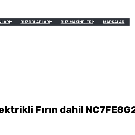
NLARI
BUZDOLAPLARI
BUZ MAKINELERI
MARKALAR
lektrikli Fırın dahil NC7FE8G