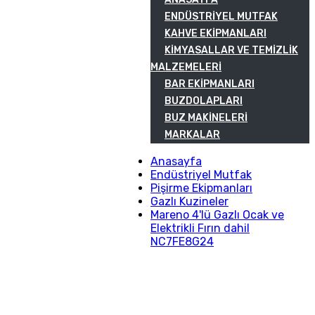
ENDÜSTRIYEL MUTFAK
KAHVE EKIPMANLARI
KIMYASALLAR VE TEMIZLIK
MALZEMELERI
BAR EKIPMANLARI
BUZDOLAPLARI
BUZ MAKINELERI
MARKALAR
Anasayfa
Endüstriyel Mutfak
Pişirme Ekipmanları
Gazlı Kuzineler
Mareno 4'lü Gazlı Ocak ve
Elektrikli Fırın dahil
NC7FE8G24