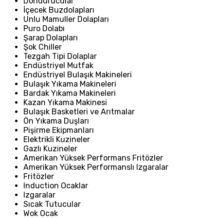
Dondurucular
İçecek Buzdolapları
Unlu Mamuller Dolapları
Puro Dolabı
Şarap Dolapları
Şok Chiller
Tezgah Tipi Dolaplar
Endüstriyel Mutfak
Endüstriyel Bulaşık Makineleri
Bulaşık Yıkama Makineleri
Bardak Yıkama Makineleri
Kazan Yıkama Makinesi
Bulaşık Basketleri ve Arıtmalar
Ön Yıkama Duşları
Pişirme Ekipmanları
Elektrikli Kuzineler
Gazlı Kuzineler
Amerikan Yüksek Performans Fritözler
Amerikan Yüksek Performanslı Izgaralar
Fritözler
Induction Ocaklar
Izgaralar
Sıcak Tutucular
Wok Ocak