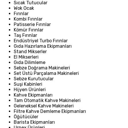
Sıcak Tutucular
Wok Ocak
Fırınlar
Kombi Fırınlar
Patisserie Fırınlar
Kömür Fırınlar
Taş Fırınlar
Endüstriyel Turbo Fırınlar
Gıda Hazırlama Ekipmanları
Stand Mikserler
El Mikserleri
Gıda Dilimleme
Sebze Doğrama Makineleri
Set Üstü Parçalama Makineleri
Sebze Kurutucular
Suşi Kabinleri
Hijyen Ürünleri
Kahve Ekipmanları
Tam Otomatik Kahve Makineleri
Geleneksel Kahve Makineleri
Filtre Kahve Demleme Ekipmanları
Öğütücüler
Barista Ekipmanları
Urnex Ürünleri