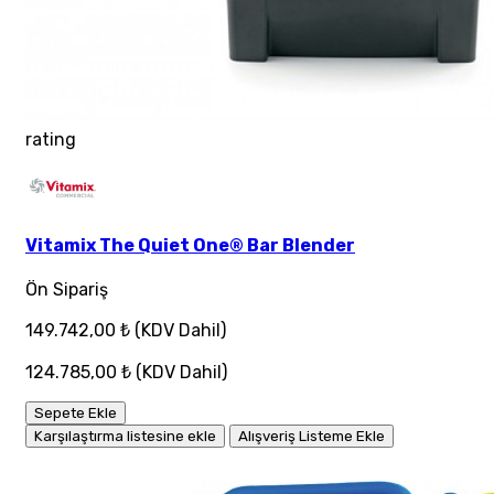
rating
Vitamix The Quiet One® Bar Blender
Ön Sipariş
149.742,00 ₺
(KDV Dahil)
124.785,00 ₺
(KDV Dahil)
Sepete Ekle
Karşılaştırma listesine ekle
Alışveriş Listeme Ekle