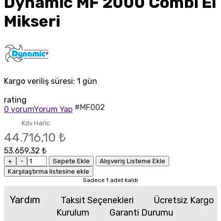
Dynamic MF 2000 Combi El
Mikseri
Kargo veriliş süresi:
1 gün
rating
#MF002
0 yorum
Yorum Yap
Kdv Haric
44.716,10 ₺
53.659,32 ₺
+
-
Sepete Ekle
Alışveriş Listeme Ekle
Karşılaştırma listesine ekle
Sadece 1 adet kaldı
Yardım
Taksit Seçenekleri
Ücretsiz Kargo
Kurulum
Garanti Durumu