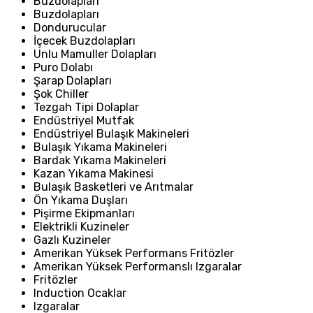
Buzdolapları
Buzdolapları
Dondurucular
İçecek Buzdolapları
Unlu Mamuller Dolapları
Puro Dolabı
Şarap Dolapları
Şok Chiller
Tezgah Tipi Dolaplar
Endüstriyel Mutfak
Endüstriyel Bulaşık Makineleri
Bulaşık Yıkama Makineleri
Bardak Yıkama Makineleri
Kazan Yıkama Makinesi
Bulaşık Basketleri ve Arıtmalar
Ön Yıkama Duşları
Pişirme Ekipmanları
Elektrikli Kuzineler
Gazlı Kuzineler
Amerikan Yüksek Performans Fritözler
Amerikan Yüksek Performanslı Izgaralar
Fritözler
Induction Ocaklar
Izgaralar