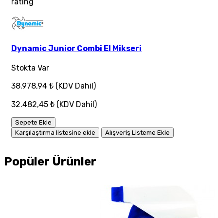
rating
Dynamic Junior Combi El Mikseri
Stokta Var
38.978,94 ₺
(KDV Dahil)
32.482,45 ₺
(KDV Dahil)
Sepete Ekle
Karşılaştırma listesine ekle
Alışveriş Listeme Ekle
Popüler Ürünler