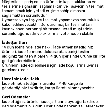
Müşteriler, sipariş edilen ürünlerin kapı aralıklarına ve
tesislerine sığmasını sağlamaktan ve Taşıyıcının teslimatı
tamamlamak için yeterli erişime sahip olmasını
sağlamaktan sorumludur.
Uymazsa veya taşıyıcı teslimat yapamazsa sorumluluk
kabul edilmeyecektir. Durdurulmuş bir teslimattan
kaynaklanan herhangi bir taşıma ücreti müşterinin
sorumluluğundadır ve ek bir maliyete neden olabilir.
İade Şartları
14 gün içerisinde iade hakkı: İade etmek istediğiniz
ürünleri, iade formunu doldurarak, siparişi teslim
aldığınız tarihten itibaren 14 gün içerisinde ürünle birlikte
geri gönderebilirsiniz.
Ürünlerin iade edilebilmesi için iade koşullarına uyması
gerekmektedir.
Ücretsiz İade Hakkı
İade etmek istediğiniz ürünleri, MNG Kargo ile
gönderdiğiniz takdirde, kargo ücreti alınmayacaktır.
Geri Ödemeler
İade ettiğiniz ürünler iade şartlarına uyduğu takdirde,
geri ödemeniz 3 iş günü içerisinde bankanıza iletilecektir.