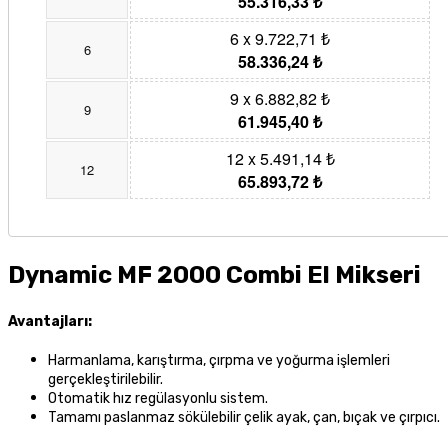
55.316,33 ₺
6 x 9.722,71 ₺
6
58.336,24 ₺
9 x 6.882,82 ₺
9
61.945,40 ₺
12 x 5.491,14 ₺
12
65.893,72 ₺
Dynamic MF 2000 Combi El Mikseri
Avantajları:
Harmanlama, karıştırma, çırpma ve yoğurma işlemleri
gerçekleştirilebilir.
Otomatik hız regülasyonlu sistem.
Tamamı paslanmaz sökülebilir çelik ayak, çan, bıçak ve çırpıcı.