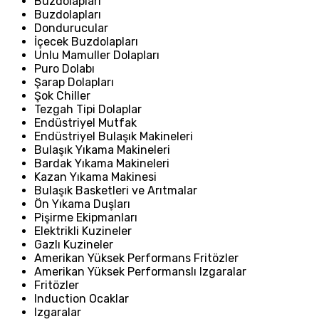
Buzdolapları
Buzdolapları
Dondurucular
İçecek Buzdolapları
Unlu Mamuller Dolapları
Puro Dolabı
Şarap Dolapları
Şok Chiller
Tezgah Tipi Dolaplar
Endüstriyel Mutfak
Endüstriyel Bulaşık Makineleri
Bulaşık Yıkama Makineleri
Bardak Yıkama Makineleri
Kazan Yıkama Makinesi
Bulaşık Basketleri ve Arıtmalar
Ön Yıkama Duşları
Pişirme Ekipmanları
Elektrikli Kuzineler
Gazlı Kuzineler
Amerikan Yüksek Performans Fritözler
Amerikan Yüksek Performanslı Izgaralar
Fritözler
Induction Ocaklar
Izgaralar