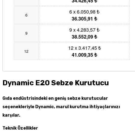
34.426,45 ₺
6 x 6.050,98 ₺
6
36.305,91 ₺
9 x 4.283,57 ₺
9
38.552,09 ₺
12 x 3.417,45 ₺
12
41.009,35 ₺
Dynamic E20 Sebze Kurutucu
Gıda endüstrisindeki en geniş sebze kurutucular
seçenekleriyle Dynamic, marul kurutma ihtiyaçlarınızı
karşılar.
Teknik Özellikler