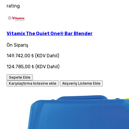
rating
Vitamix The Quiet One® Bar Blender
Ön Sipariş
149.742,00 ₺
(KDV Dahil)
124.785,00 ₺
(KDV Dahil)
Sepete Ekle
Karşılaştırma listesine ekle
Alışveriş Listeme Ekle