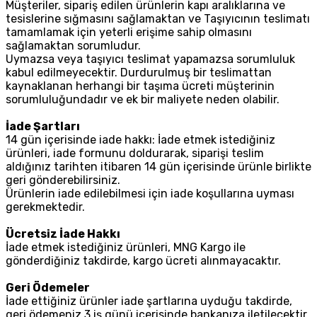
Müşteriler, sipariş edilen ürünlerin kapı aralıklarına ve
tesislerine sığmasını sağlamaktan ve Taşıyıcının teslimatı
tamamlamak için yeterli erişime sahip olmasını
sağlamaktan sorumludur.
Uymazsa veya taşıyıcı teslimat yapamazsa sorumluluk
kabul edilmeyecektir. Durdurulmuş bir teslimattan
kaynaklanan herhangi bir taşıma ücreti müşterinin
sorumluluğundadır ve ek bir maliyete neden olabilir.
İade Şartları
14 gün içerisinde iade hakkı: İade etmek istediğiniz
ürünleri, iade formunu doldurarak, siparişi teslim
aldığınız tarihten itibaren 14 gün içerisinde ürünle birlikte
geri gönderebilirsiniz.
Ürünlerin iade edilebilmesi için iade koşullarına uyması
gerekmektedir.
Ücretsiz İade Hakkı
İade etmek istediğiniz ürünleri, MNG Kargo ile
gönderdiğiniz takdirde, kargo ücreti alınmayacaktır.
Geri Ödemeler
İade ettiğiniz ürünler iade şartlarına uyduğu takdirde,
geri ödemeniz 3 iş günü içerisinde bankanıza iletilecektir.