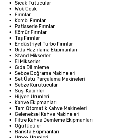
Sıcak Tutucular
Wok Ocak
Fırınlar
Kombi Fırınlar
Patisserie Fırınlar
Kömür Fırınlar
Taş Fırınlar
Endüstriyel Turbo Fırınlar
Gıda Hazırlama Ekipmanları
Stand Mikserler
El Mikserleri
Gıda Dilimleme
Sebze Doğrama Makineleri
Set Üstü Parçalama Makineleri
Sebze Kurutucular
Suşi Kabinleri
Hijyen Ürünleri
Kahve Ekipmanları
Tam Otomatik Kahve Makineleri
Geleneksel Kahve Makineleri
Filtre Kahve Demleme Ekipmanları
Öğütücüler
Barista Ekipmanları
Urnex Ürünleri