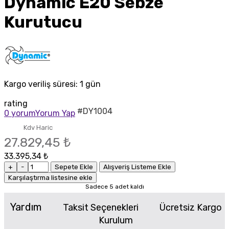
Dynamic E20 Sebze
Kurutucu
Kargo veriliş süresi:
1 gün
rating
#DY1004
0 yorum
Yorum Yap
Kdv Haric
27.829,45 ₺
33.395,34 ₺
+
-
Sepete Ekle
Alışveriş Listeme Ekle
Karşılaştırma listesine ekle
Sadece 5 adet kaldı
Yardım
Taksit Seçenekleri
Ücretsiz Kargo
Kurulum