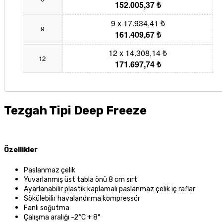
152.005,37 ₺
9 x 17.934,41 ₺
9
161.409,67 ₺
12 x 14.308,14 ₺
12
171.697,74 ₺
Tezgah Tipi Deep Freeze
Özellikler
Paslanmaz çelik
Yuvarlanmış üst tabla önü 8 cm sırt
Ayarlanabilir plastik kaplamalı paslanmaz çelik iç raflar
Sökülebilir havalandırma kompressör
Fanlı soğutma
Çalışma aralığı -2°C + 8°