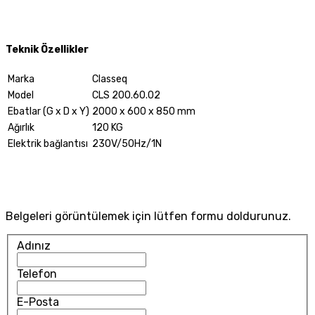
Teknik Özellikler
Marka
Classeq
Model
CLS 200.60.02
Ebatlar (G x D x Y)
2000 x 600 x 850 mm
Ağırlık
120 KG
Elektrik bağlantısı
230V/50Hz/1N
Belgeleri görüntülemek için lütfen formu doldurunuz.
Adınız
Telefon
E-Posta