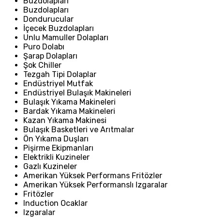
Buzdolapları
Buzdolapları
Dondurucular
İçecek Buzdolapları
Unlu Mamuller Dolapları
Puro Dolabı
Şarap Dolapları
Şok Chiller
Tezgah Tipi Dolaplar
Endüstriyel Mutfak
Endüstriyel Bulaşık Makineleri
Bulaşık Yıkama Makineleri
Bardak Yıkama Makineleri
Kazan Yıkama Makinesi
Bulaşık Basketleri ve Arıtmalar
Ön Yıkama Duşları
Pişirme Ekipmanları
Elektrikli Kuzineler
Gazlı Kuzineler
Amerikan Yüksek Performans Fritözler
Amerikan Yüksek Performanslı Izgaralar
Fritözler
Induction Ocaklar
Izgaralar