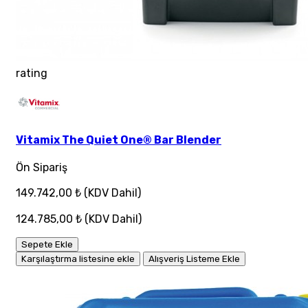
rating
Vitamix The Quiet One® Bar Blender
Ön Sipariş
149.742,00 ₺
(KDV Dahil)
124.785,00 ₺
(KDV Dahil)
Sepete Ekle
Karşılaştırma listesine ekle
Alışveriş Listeme Ekle