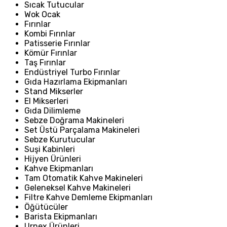
Sıcak Tutucular
Wok Ocak
Fırınlar
Kombi Fırınlar
Patisserie Fırınlar
Kömür Fırınlar
Taş Fırınlar
Endüstriyel Turbo Fırınlar
Gıda Hazırlama Ekipmanları
Stand Mikserler
El Mikserleri
Gıda Dilimleme
Sebze Doğrama Makineleri
Set Üstü Parçalama Makineleri
Sebze Kurutucular
Suşi Kabinleri
Hijyen Ürünleri
Kahve Ekipmanları
Tam Otomatik Kahve Makineleri
Geleneksel Kahve Makineleri
Filtre Kahve Demleme Ekipmanları
Öğütücüler
Barista Ekipmanları
Urnex Ürünleri