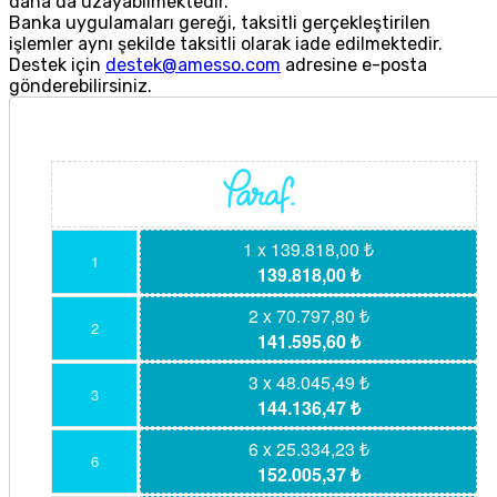
daha da uzayabilmektedir.
Banka uygulamaları gereği, taksitli gerçekleştirilen
işlemler aynı şekilde taksitli olarak iade edilmektedir.
Destek için
destek@amesso.com
adresine e-posta
gönderebilirsiniz.
1 x 139.818,00 ₺
1
139.818,00 ₺
2 x 70.797,80 ₺
2
141.595,60 ₺
3 x 48.045,49 ₺
3
144.136,47 ₺
6 x 25.334,23 ₺
6
152.005,37 ₺