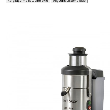
Karşılaştırma listesine ekle
Alışveriş Listeme Ekle