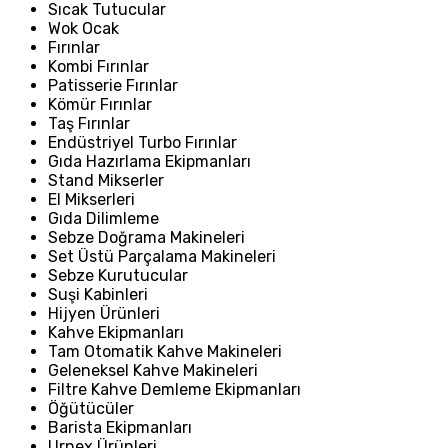
Sıcak Tutucular
Wok Ocak
Fırınlar
Kombi Fırınlar
Patisserie Fırınlar
Kömür Fırınlar
Taş Fırınlar
Endüstriyel Turbo Fırınlar
Gıda Hazırlama Ekipmanları
Stand Mikserler
El Mikserleri
Gıda Dilimleme
Sebze Doğrama Makineleri
Set Üstü Parçalama Makineleri
Sebze Kurutucular
Suşi Kabinleri
Hijyen Ürünleri
Kahve Ekipmanları
Tam Otomatik Kahve Makineleri
Geleneksel Kahve Makineleri
Filtre Kahve Demleme Ekipmanları
Öğütücüler
Barista Ekipmanları
Urnex Ürünleri