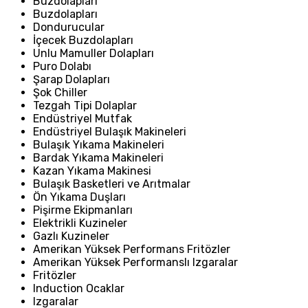
Buzdolapları
Buzdolapları
Dondurucular
İçecek Buzdolapları
Unlu Mamuller Dolapları
Puro Dolabı
Şarap Dolapları
Şok Chiller
Tezgah Tipi Dolaplar
Endüstriyel Mutfak
Endüstriyel Bulaşık Makineleri
Bulaşık Yıkama Makineleri
Bardak Yıkama Makineleri
Kazan Yıkama Makinesi
Bulaşık Basketleri ve Arıtmalar
Ön Yıkama Duşları
Pişirme Ekipmanları
Elektrikli Kuzineler
Gazlı Kuzineler
Amerikan Yüksek Performans Fritözler
Amerikan Yüksek Performanslı Izgaralar
Fritözler
Induction Ocaklar
Izgaralar