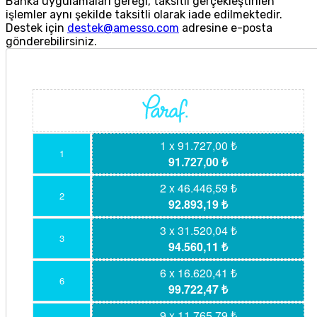
Banka uygulamaları gereği, taksitli gerçekleştirilen
işlemler aynı şekilde taksitli olarak iade edilmektedir.
Destek için
destek@amesso.com
adresine e-posta
gönderebilirsiniz.
1 x 91.727,00 ₺
1
91.727,00 ₺
2 x 46.446,59 ₺
2
92.893,19 ₺
3 x 31.520,04 ₺
3
94.560,11 ₺
6 x 16.620,41 ₺
6
99.722,47 ₺
9 x 11.765,79 ₺