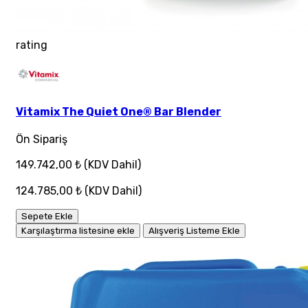
rating
Vitamix The Quiet One® Bar Blender
Ön Sipariş
149.742,00 ₺
(KDV Dahil)
124.785,00 ₺
(KDV Dahil)
Sepete Ekle
Karşılaştırma listesine ekle
Alışveriş Listeme Ekle