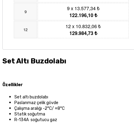
9 x 13.577,34 ₺
9
122.196,10 ₺
12 x 10.832,06 ₺
12
129.984,73 ₺
Set Altı Buzdolabı
Özellikler
Set altı buzdolabı
Paslanmaz çelik gövde
Çalışma aralığı -2°C/ +8°C
Statik soğutma
R-134A soğutucu gaz