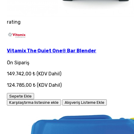
rating
Vitamix The Quiet One® Bar Blender
Ön Sipariş
149.742,00 ₺
(KDV Dahil)
124.785,00 ₺
(KDV Dahil)
Sepete Ekle
Karşılaştırma listesine ekle
Alışveriş Listeme Ekle