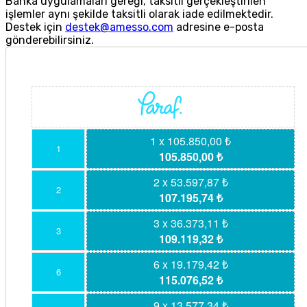
Banka uygulamaları gereği, taksitli gerçekleştirilen
işlemler aynı şekilde taksitli olarak iade edilmektedir.
Destek için
destek@amesso.com
adresine e-posta
gönderebilirsiniz.
1 x 105.850,00 ₺
1
105.850,00 ₺
2 x 53.597,87 ₺
2
107.195,74 ₺
3 x 36.373,11 ₺
3
109.119,32 ₺
6 x 19.179,42 ₺
6
115.076,52 ₺
9 x 13.577,34 ₺