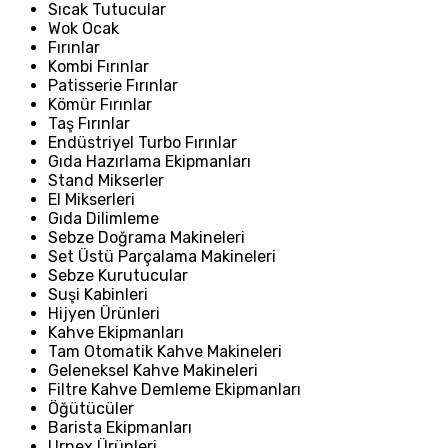
Sıcak Tutucular
Wok Ocak
Fırınlar
Kombi Fırınlar
Patisserie Fırınlar
Kömür Fırınlar
Taş Fırınlar
Endüstriyel Turbo Fırınlar
Gıda Hazırlama Ekipmanları
Stand Mikserler
El Mikserleri
Gıda Dilimleme
Sebze Doğrama Makineleri
Set Üstü Parçalama Makineleri
Sebze Kurutucular
Suşi Kabinleri
Hijyen Ürünleri
Kahve Ekipmanları
Tam Otomatik Kahve Makineleri
Geleneksel Kahve Makineleri
Filtre Kahve Demleme Ekipmanları
Öğütücüler
Barista Ekipmanları
Urnex Ürünleri