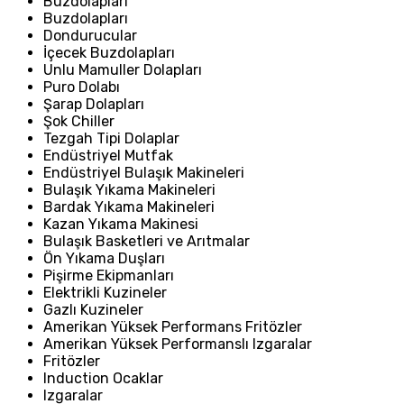
Buzdolapları
Buzdolapları
Dondurucular
İçecek Buzdolapları
Unlu Mamuller Dolapları
Puro Dolabı
Şarap Dolapları
Şok Chiller
Tezgah Tipi Dolaplar
Endüstriyel Mutfak
Endüstriyel Bulaşık Makineleri
Bulaşık Yıkama Makineleri
Bardak Yıkama Makineleri
Kazan Yıkama Makinesi
Bulaşık Basketleri ve Arıtmalar
Ön Yıkama Duşları
Pişirme Ekipmanları
Elektrikli Kuzineler
Gazlı Kuzineler
Amerikan Yüksek Performans Fritözler
Amerikan Yüksek Performanslı Izgaralar
Fritözler
Induction Ocaklar
Izgaralar